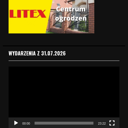
WYDARZENIA Z 31.07.2026
O
d
t
w
a
r
z
a
c
z
00:00
23:22