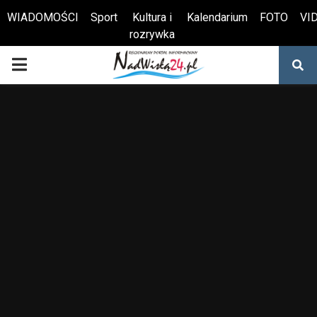
WIADOMOŚCI
Sport
Kultura i
Kalendarium
FOTO
VI
rozrywka
Otwórz pasek narzędzi
PRIMARY
MENU