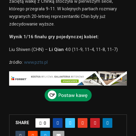
zaciętą walkę z Chinką stoczyła w pierwszym secie,
którego przegrała 9-11. W kolejnych partiach rozmiary
wygranych 20-letniej reprezentantki Chin były już
zdecydowanie wyższe.
Wynik 1/16 finału gry pojedynczej kobiet:
Liu Shiwen (CHN) –
Li Qian
4:0 (11-9, 11-4, 11-8, 11-7)
źródło:
www.pzts.pl
SHARE
0