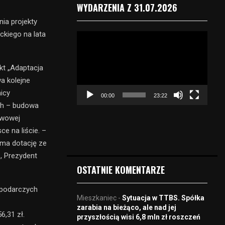
WYDARZENIA Z 31.07.2026
ia projekty
kiego na lata
O
d
t
kt „Adaptacja
w
a
a kolejne
r
icy
00:00
23:22
z
ch – budowa
a
rwowej
c
e na liście. –
z
v
yma dotację ze
i
, Prezydent
d
OSTATNIE KOMENTARZE
e
o
spodarczych
Mieszkaniec
-
Sytuacja w TTBS. Spółka
zarabia na bieżąco, ale nad jej
,31 zł.
przyszłością wisi 6,8 mln zł roszczeń