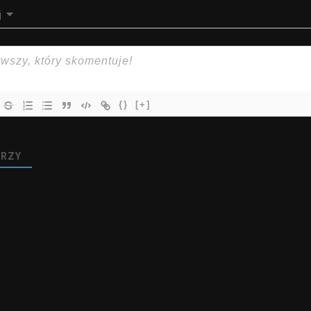
j
{}
[+]
RZY