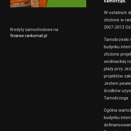
samorząd.
W ostatnich d
złożone w ra
2007-2013 Oś 
Kredyty samochodowe na
finanse.rankomat.pl
Tarnobrzeski 
budynku inter
złożone proje
wodniackiej 
plaży przy Je
projektów zak
Jestem pewien
środków uzys
Tarnobrzega.
Ogólna warto
budynku inter
dofinansowani