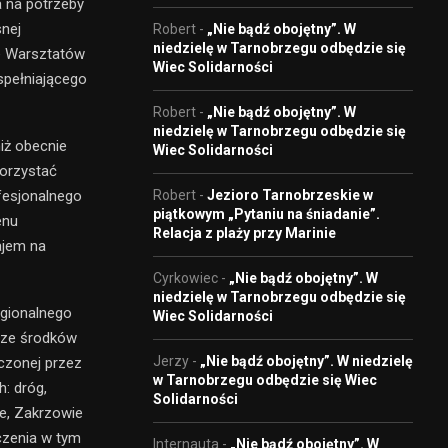
a na potrzeby
nej
Robert
-
„Nie bądź obojętny”. W
niedzielę w Tarnobrzegu odbędzie się
ie Warsztatów
Wiec Solidarności
spełniającego
Robert
-
„Nie bądź obojętny”. W
niedzielę w Tarnobrzegu odbędzie się
iż obecnie
Wiec Solidarności
orzystać
fesjonalnego
Robert
-
Jezioro Tarnobrzeskie w
piątkowym „Pytaniu na śniadanie”.
enu
Relacja z plaży przy Marinie
ajem na
Cyrkowiec
-
„Nie bądź obojętny”. W
niedzielę w Tarnobrzegu odbędzie się
gionalnego
Wiec Solidarności
 ze środków
Jerzy
-
„Nie bądź obojętny”. W niedzielę
czonej przez
w Tarnobrzegu odbędzie się Wiec
: dróg,
Solidarności
e, Zakrzowie
czenia w tym
Internauta
-
„Nie bądź obojętny”. W