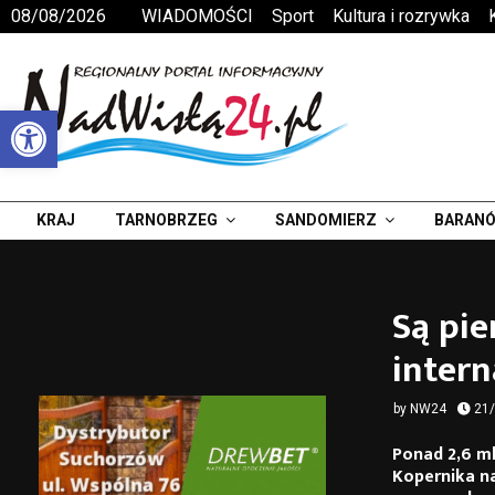
08/08/2026
WIADOMOŚCI
Sport
Kultura i rozrywka
Otwórz pasek narzędzi
KRAJ
TARNOBRZEG
SANDOMIERZ
BARANÓ
Są pi
intern
by
NW24
21
Ponad 2,6 ml
Kopernika n