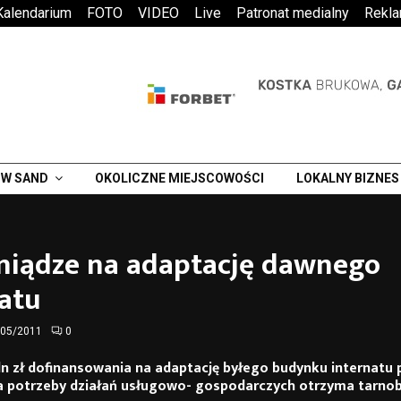
Kalendarium
FOTO
VIDEO
Live
Patronat medialny
Rekl
W SAND
OKOLICZNE MIEJSCOWOŚCI
LOKALNY BIZNES
eniądze na adaptację dawnego
atu
/05/2011
0
n zł dofinansowania na adaptację byłego budynku internatu p
a potrzeby działań usługowo- gospodarczych otrzyma tarnob