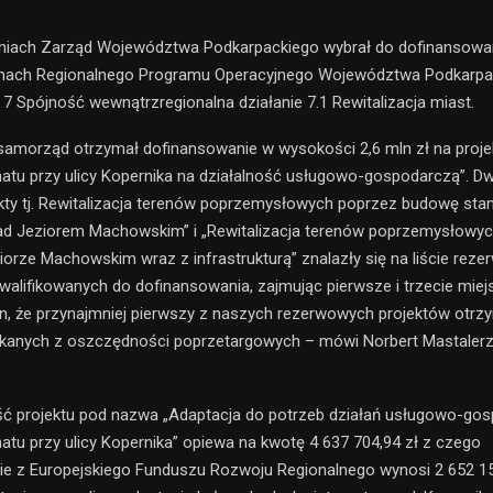
niach Zarząd Województwa Podkarpackiego wybrał do dofinansowan
mach Regionalnego Programu Operacyjnego Województwa Podkarpac
7 Spójność wewnątrzregionalna działanie 7.1 Rewitalizacja miast.
samorząd otrzymał dofinansowanie w wysokości 2,6 mln zł na proje
natu przy ulicy Kopernika na działalność usługowo-gospodarczą”. Dw
kty tj. Rewitalizacja terenów poprzemysłowych poprzez budowę stan
nad Jeziorem Machowskim” i „Rewitalizacja terenów poprzemysłowy
ziorze Machowskim wraz z infrastrukturą” znalazły się na liście reze
walifikowanych do dofinansowania, zajmując pierwsze i trzecie miejsc
, że przynajmniej pierwszy z naszych rezerwowych projektów otrz
kanych z oszczędności poprzetargowych – mówi Norbert Mastalerz
ść projektu pod nazwa „Adaptacja do potrzeb działań usługowo-go
natu przy ulicy Kopernika” opiewa na kwotę 4 637 704,94 zł z czego
e z Europejskiego Funduszu Rozwoju Regionalnego wynosi 2 652 156