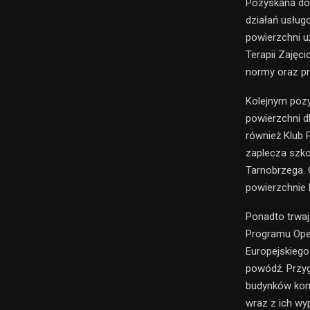
Pozyskana dot
działań usług
powierzchni u
Terapii Zaję
normy oraz pr
Kolejnym pozy
powierzchni 
również Klub 
zaplecza szko
Tarnobrzega.
powierzchnie 
Ponadto trwa
Programu Ope
Europejskiego
powódź. Przyg
budynków komu
wraz z ich wy