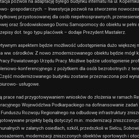
acja pozwoli na adaptację byłego budynku internatu na ul. Kopernik
owo- gospodarczych. – Inwestycja pozwoli na stworzenie nowoczes
żytkowej przystosowanej dla osób niepełnosprawnych, przeniesien
ciowej oraz Środowiskowego Domu Samopomocy do obiektu w pełni 
zepisy dot. tego typu placówek – dodaje Prezydent Mastalerz.
tywnym aspektem będzie możliwość udostępnienia dużo większej n
dla ww. ośrodków. Z nowo zmodernizowanego obiektu będzie mógł k
Pracy Powiatowego Urzędu Pracy. Możliwe będzie udostępnienie pro
leniowo-konferencyjnego z pożytkiem dla osób bezrobotnych z ter
 Część modernizowanego budynku zostanie przeznaczona pod wyn
biurowo- usługowe.
ją prace nad przygotowywaniem wniosków do złożenia w ramach Re
racyjnego Województwa Podkarpackiego na dofinansowanie zadań
 Funduszu Rozwoju Regionalnego na odbudowę infrastruktury znisz
otowywane projekty będą dotyczyć m.in.: modernizacji zniszczonych
nalnych w zalanych osiedlach, szkół, przedszkoli w Sielcu, Sobowi
posażeniem, modernizacji zniszczonych obiektów sportowych i oto