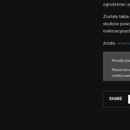
ogrodzenia i 
Zostały takż
skutków powo
melioracyjnyc
źródło:
www.ta
SHARE