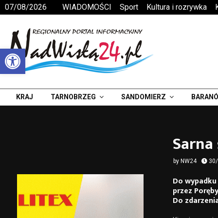
07/08/2026
WIADOMOŚCI
Sport
Kultura i rozrywka
Otwórz pasek narzędzi
KRAJ
TARNOBRZEG
SANDOMIERZ
BARANÓ
Sarna 
by
NW24
30
Do wypadku d
przez Poręby
Do zdarzenia