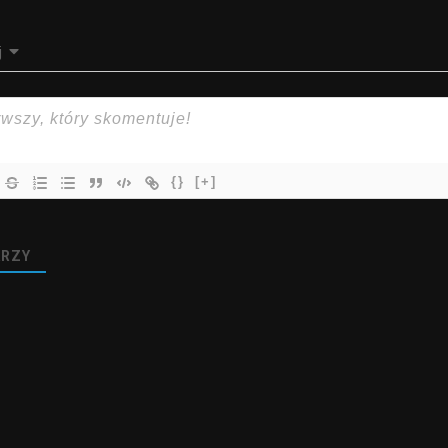
j
{}
[+]
RZY