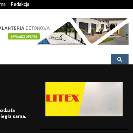
ama
Redakcja
eżdżała
iegła sarna.