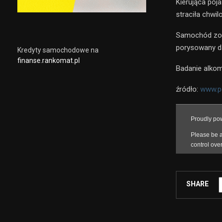
Kierująca poj
straciła chwi
Samochód zost
porysowany da
Kredyty samochodowe na
finanse.rankomat.pl
Badanie alkom
źródło:
www.po
SHARE