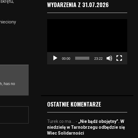
skrętu,
WYDARZENIA Z 31.07.2026
nieciony
O
d
t
w
a
r
00:00
23:22
z
a
c
z
v
i
d
OSTATNIE KOMENTARZE
e
o
Turek co ma....
-
„Nie bądź obojętny”. W
niedzielę w Tarnobrzegu odbędzie się
Wiec Solidarności