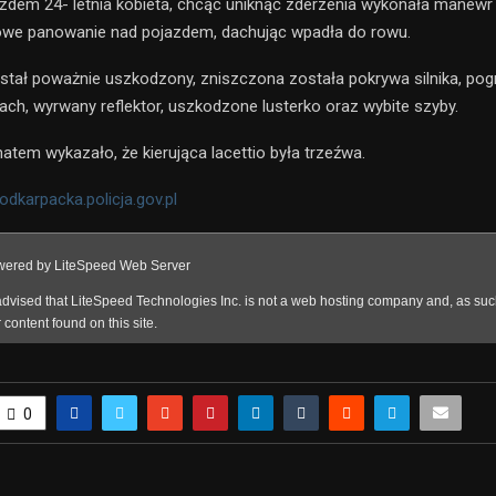
azdem 24- letnia kobieta, chcąc uniknąć zderzenia wykonała manewr 
lowe panowanie nad pojazdem, dachując wpadła do rowu.
ał poważnie uszkodzony, zniszczona została pokrywa silnika, pog
ch, wyrwany reflektor, uszkodzone lusterko oraz wybite szyby.
atem wykazało, że kierująca lacettio była trzeźwa.
dkarpacka.policja.gov.pl
0