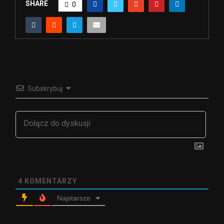
SHARE
0
Subskrybuj
4
KOMENTARZY
Najstarsze