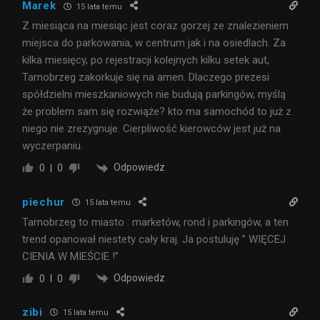
Marek
15 lata temu
Z miesiąca na miesiąc jest coraz gorzej ze znalezieniem
miejsca do parkowania, w centrum jak i na osiedlach. Za
kilka miesięcy, po rejestracji kolejnych kilku setek aut,
Tarnobrzeg zakorkuje się na amen. Dlaczego prezesi
spółdzielni mieszkaniowych nie budują parkingów, myślą
że problem sam się rozwiąże? kto ma samochód to już z
niego nie zrezygnuje. Cierpliwość kierowców jest już na
wyczerpaniu.
Odpowiedz
0
0
piechur
15 lata temu
Tarnobrzeg to miasto : marketów, rond i parkingów, a ten
trend opanował niestety cały kraj. Ja postuluję ” WIĘCEJ
CIENIA W MIEŚCIE !”
Odpowiedz
0
0
zibi
15 lata temu