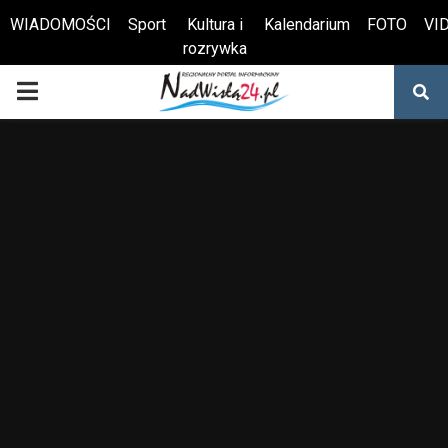
WIADOMOŚCI
Sport
Kultura i
Kalendarium
FOTO
VI
rozrywka
Otwórz pasek narzędzi
PRIMARY
MENU