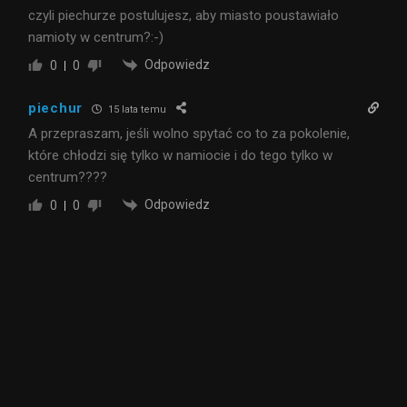
czyli piechurze postulujesz, aby miasto poustawiało
namioty w centrum?:-)
Odpowiedz
0
0
piechur
15 lata temu
A przepraszam, jeśli wolno spytać co to za pokolenie,
które chłodzi się tylko w namiocie i do tego tylko w
centrum????
Odpowiedz
0
0