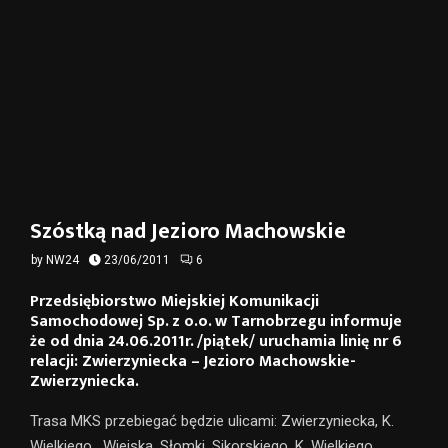
Szóstką nad Jezioro Machowskie
by
NW24
23/06/2011
6
Przedsiębiorstwo Miejskiej Komunikacji
Samochodowej Sp. z o.o. w Tarnobrzegu informuje
że od dnia 24.06.2011r. /piątek/ uruchamia
linię nr 6
relacji: Zwierzyniecka – Jezioro Machowskie-
Zwierzyniecka.
Trasa MKS przebiegać będzie ulicami: Zwierzyniecka, K.
Wielkiego , Wiejska, Słomki, Sikorskiego, K. Wielkiego