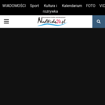
WIADOMOŚCI
Sport
Kultura i
Kalendarium
FOTO
VI
rozrywka
Otwórz pasek narzędzi
PRIMARY
MENU