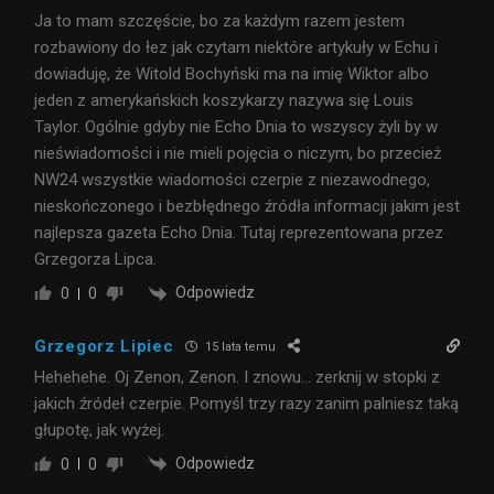
Ja to mam szczęście, bo za każdym razem jestem
rozbawiony do łez jak czytam niektóre artykuły w Echu i
dowiaduję, że Witold Bochyński ma na imię Wiktor albo
jeden z amerykańskich koszykarzy nazywa się Louis
Taylor. Ogólnie gdyby nie Echo Dnia to wszyscy żyli by w
nieświadomości i nie mieli pojęcia o niczym, bo przecież
NW24 wszystkie wiadomości czerpie z niezawodnego,
nieskończonego i bezbłędnego źródła informacji jakim jest
najlepsza gazeta Echo Dnia. Tutaj reprezentowana przez
Grzegorza Lipca.
Odpowiedz
0
0
Grzegorz Lipiec
15 lata temu
Hehehehe. Oj Zenon, Zenon. I znowu… zerknij w stopki z
jakich źródeł czerpie. Pomyśl trzy razy zanim palniesz taką
głupotę, jak wyżej.
Odpowiedz
0
0