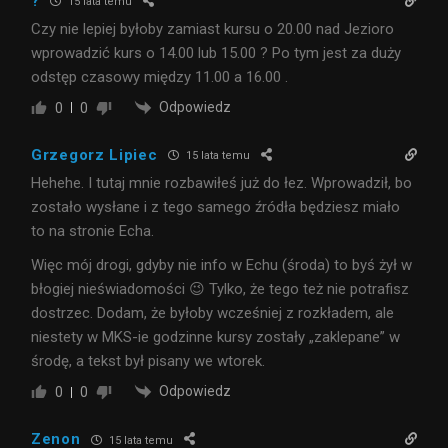
?
15 lata temu
Czy nie lepiej byłoby zamiast kursu o 20.00 nad Jezioro
wprowadzić kurs o 14.00 lub 15.00 ? Po tym jest za duży
odstęp czasowy między 11.00 a 16.00 .
Odpowiedz
0
0
Grzegorz Lipiec
15 lata temu
Hehehe. I tutaj mnie rozbawiłeś już do łez. Wprowadził, bo
zostało wysłane i z tego samego źródła będziesz miało
to na stronie Echa.
Więc mój drogi, gdyby nie info w Echu (środa) to byś żył w
błogiej nieświadomości 😉 Tylko, że tego też nie potrafisz
dostrzec. Dodam, że byłoby wcześniej z rozkładem, ale
niestety w MKS-ie godzinne kursy zostały „zaklepane” w
środę, a tekst był pisany we wtorek.
Odpowiedz
0
0
Zenon
15 lata temu