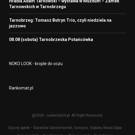
Hrabia Adam Tarnowski – wystawa w Muzeum – Zamek
Tarnowskich w Tarnobrzegu
Tarnobrzeg: Tomasz Butryn Trio, czyli niedziela na
jazzowo
08.08 (sobota) Tarnobrzeska Potańcówka
NOKO LOOK - krople do oczu
Rankomat.pl
@2020 - nadwisla24.pl. All Right Reserved.
Dyżury aptek – Baranów Sandomierski, Gorzyce, Grębów, Nowa Dęba