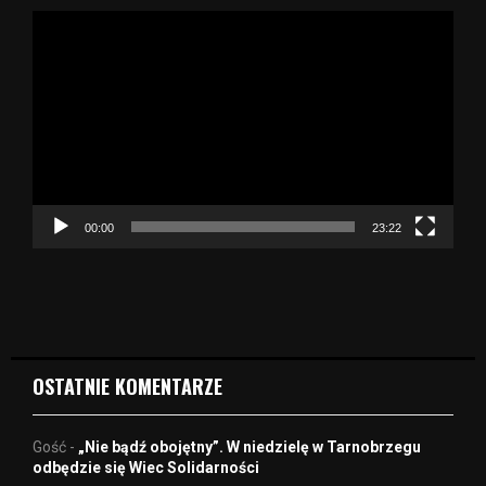
O
d
t
w
a
r
z
a
c
z
00:00
23:22
v
i
d
e
o
OSTATNIE KOMENTARZE
Gość
-
„Nie bądź obojętny”. W niedzielę w Tarnobrzegu
odbędzie się Wiec Solidarności