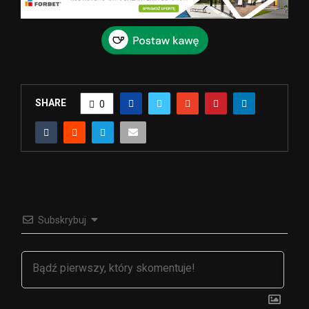
SHARE
0
Subskrybuj