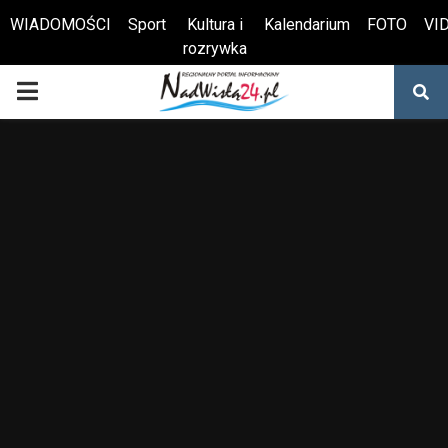
WIADOMOŚCI
Sport
Kultura i
Kalendarium
FOTO
VI
rozrywka
Otwórz pasek narzędzi
PRIMARY
MENU