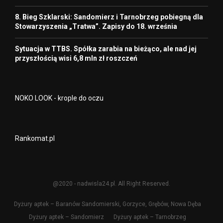
8. Bieg Szklarski: Sandomierz i Tarnobrzeg pobiegną dla
Stowarzyszenia „Tratwa”. Zapisy do 18. września
Sytuacja w TTBS. Spółka zarabia na bieżąco, ale nad jej
przyszłością wisi 6,8 mln zł roszczeń
NOKO LOOK - krople do oczu
Rankomat.pl
@2020 - nadwisla24.pl. All Right Reserved.
Dyżury aptek – Baranów Sandomierski, Gorzyce, Grębów, Nowa Dęba
Dyżury aptek – Sandomierz
Dyżury aptek – Tarnobrzeg