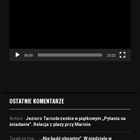
d
t
w
a
r
z
a
c
z
00:00
23:22
v
i
d
e
o
OSTATNIE KOMENTARZE
Antoni
-
Jezioro Tarnobrzeskie w piątkowym „Pytaniu na
śniadanie”. Relacja z plaży przy Marinie
Turek co ma....
-
„Nie bądź obojętny”. W niedzielę w