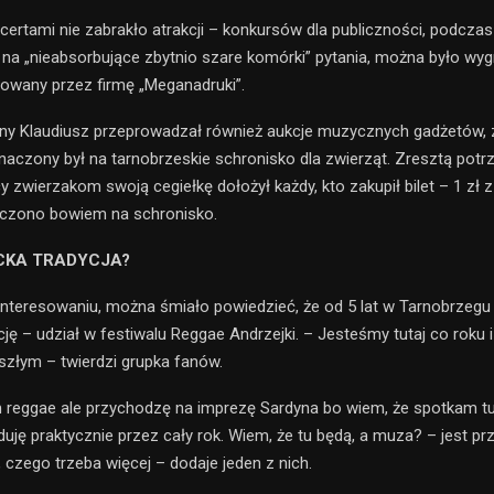
ertami nie zabrakło atrakcji – konkursów dla publiczności, podczas
na „nieabsorbujące zbytnio szare komórki” pytania, można było wy
owany przez firmę „Meganadruki”.
y Klaudiusz przeprowadzał również aukcje muzycznych gadżetów, z
aczony był na tarnobrzeskie schronisko dla zwierząt. Zresztą pot
 zwierzakom swoją cegiełkę dołożył każdy, kto zakupił bilet – 1 zł 
aczono bowiem na schronisko.
CKA TRADYCJA?
nteresowaniu, można śmiało powiedzieć, że od 5 lat w Tarnobrzeg
cję – udział w festiwalu Reggae Andrzejki. – Jesteśmy tutaj co roku 
złym – twierdzi grupka fanów.
 reggae ale przychodzę na imprezę Sardyna bo wiem, że spotkam tut
duję praktycznie przez cały rok. Wiem, że tu będą, a muza? – jest pr
, czego trzeba więcej – dodaje jeden z nich.