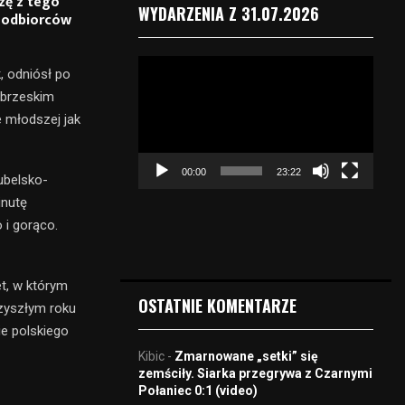
zę z tego
WYDARZENIA Z 31.07.2026
y odbiorców
O
, odniósł po
d
obrzeskim
t
e młodszej jak
w
a
r
00:00
23:22
z
ubelsko-
a
inutę
c
 i gorąco.
z
v
i
et, w którym
d
OSTATNIE KOMENTARZE
rzyszłym roku
e
ie polskiego
o
Kibic
-
Zmarnowane „setki” się
zemściły. Siarka przegrywa z Czarnymi
Połaniec 0:1 (video)