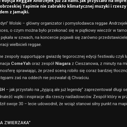
 edycja Reggae Andrzejek już za nami. Jak przystało na impre
nobrzeskiej Tapimie nie zabrakło klimatycznej muzyki i rzesz
dem z Jamajki.
rdyn” Wolski – główny organizator i pomysłodawca reggae Andrzejek
ukces, o czym można było przekonać się w piątkowy wieczór w tarn
a pękała w szwach, na koncercie pojawili się zarówno przedstawiciel
racji wielbicieli reggae.
e zespoły supportujące gwiazdę tegorocznej edycji festiwalu czyli l
rmacja
ComeYah
oraz zespół
Niagara
z Cieszanowa, z minuty na m
mosferę sprawiając, że przed sceną robiło się coraz bardziej tłoczno
ępami zaś na oddech nie pozwalał dj Chvaściu.
SH
– jak przystało na „żyjącą ale już legendę” zaprezentował długi s
naleźć wątki i inspiracje dla rzeszy naśladowców. Zespół który w p
ził swoje 30 – lecie udowodnił, że wciąż stanowi silny punkt na map
A ZWIERZAKA”