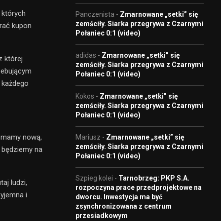
 których
Panczenista
-
Zmarnowane „setki” się
zemściły. Siarka przegrywa z Czarnymi
grać kupon
Połaniec 0:1 (video)
adidas
-
Zmarnowane „setki” się
 której
zemściły. Siarka przegrywa z Czarnymi
rzebującym
Połaniec 0:1 (video)
z każdego
Kokos
-
Zmarnowane „setki” się
zemściły. Siarka przegrywa z Czarnymi
Połaniec 0:1 (video)
u mamy nową,
Mariusz
-
Zmarnowane „setki” się
zemściły. Siarka przegrywa z Czarnymi
i będziemy na
Połaniec 0:1 (video)
Szpieg kolei
-
Tarnobrzeg: PKP S.A.
aj ludzi,
rozpoczyna prace przedprojektowe na
zyjemna i
dworcu. Inwestycja ma być
zsynchronizowana z centrum
przesiadkowym