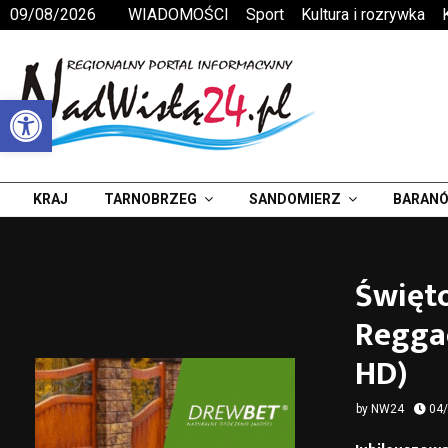
09/08/2026
WIADOMOŚCI
Sport
Kultura i rozrywka
Otwórz pasek narzędzi
KRAJ
TARNOBRZEG
SANDOMIERZ
BARANÓ
Święto
Reggae
HD)
by
NW24
04