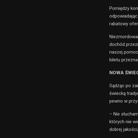
Pomiędzy konc
odpowiadając 
rabatowy ofer
Niezmordowan
dochód przezn
naszej pomocy
biletu przezn
NOWA ŚWIE
Sądząc po zai
świecką trady
pewno w przys
– Nie słucham
których nie wi
dobrej jakości