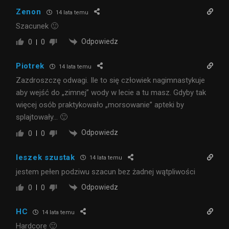
Zenon
14 lata temu
Szacunek 🙂
Odpowiedz
0
0
Piotrek
14 lata temu
Zazdroszczę odwagi. Ile to się człowiek nagimnastykuje
aby wejść do „zimnej” wody w lecie a tu masz. Gdyby tak
więcej osób praktykowało „morsowanie” apteki by
splajtowały… 🙂
Odpowiedz
0
0
leszek szustak
14 lata temu
jestem pełen podziwu szacun bez żadnej wątpliwości
Odpowiedz
0
0
HC
14 lata temu
Hardcore 🙂