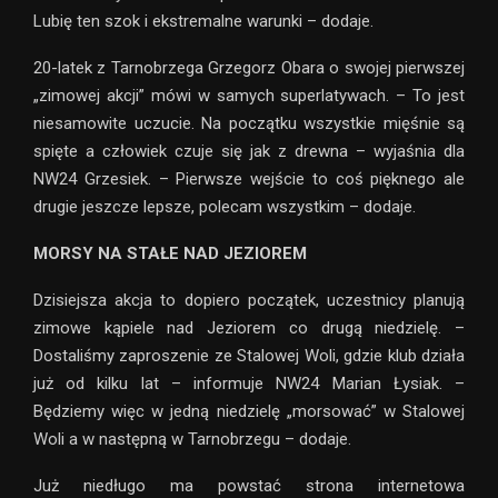
Lubię ten szok i ekstremalne warunki – dodaje.
20-latek z Tarnobrzega Grzegorz Obara o swojej pierwszej
„zimowej akcji” mówi w samych superlatywach. – To jest
niesamowite uczucie. Na początku wszystkie mięśnie są
spięte a człowiek czuje się jak z drewna – wyjaśnia dla
NW24 Grzesiek. – Pierwsze wejście to coś pięknego ale
drugie jeszcze lepsze, polecam wszystkim – dodaje.
MORSY NA STAŁE NAD JEZIOREM
Dzisiejsza akcja to dopiero początek, uczestnicy planują
zimowe kąpiele nad Jeziorem co drugą niedzielę. –
Dostaliśmy zaproszenie ze Stalowej Woli, gdzie klub działa
już od kilku lat – informuje NW24 Marian Łysiak. –
Będziemy więc w jedną niedzielę „morsować” w Stalowej
Woli a w następną w Tarnobrzegu – dodaje.
Już niedługo ma powstać strona internetowa