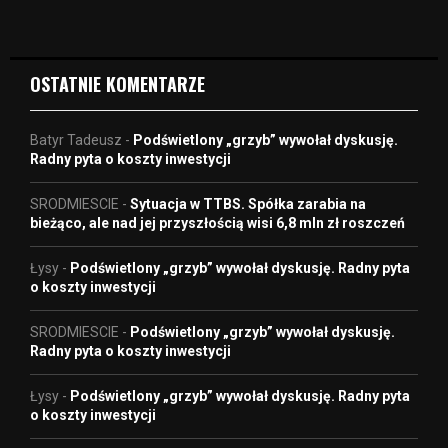
e
o
OSTATNIE KOMENTARZE
Batyr Tadeusz
-
Podświetlony „grzyb” wywołał dyskusję.
Radny pyta o koszty inwestycji
SRODMIESCIE
-
Sytuacja w TTBS. Spółka zarabia na
bieżąco, ale nad jej przyszłością wisi 6,8 mln zł roszczeń
Łysy
-
Podświetlony „grzyb” wywołał dyskusję. Radny pyta
o koszty inwestycji
SRODMIESCIE
-
Podświetlony „grzyb” wywołał dyskusję.
Radny pyta o koszty inwestycji
Łysy
-
Podświetlony „grzyb” wywołał dyskusję. Radny pyta
o koszty inwestycji