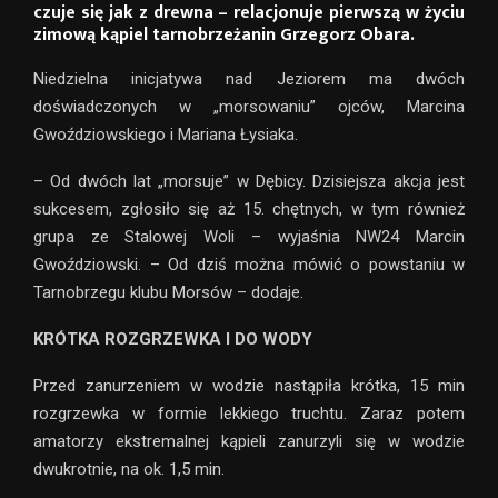
czuje się jak z drewna – relacjonuje pierwszą w życiu
zimową kąpiel tarnobrzeżanin Grzegorz Obara.
Niedzielna inicjatywa nad Jeziorem ma dwóch
doświadczonych w „morsowaniu” ojców, Marcina
Gwoździowskiego i Mariana Łysiaka.
– Od dwóch lat „morsuje” w Dębicy. Dzisiejsza akcja jest
sukcesem, zgłosiło się aż 15. chętnych, w tym również
grupa ze Stalowej Woli – wyjaśnia NW24 Marcin
Gwoździowski. – Od dziś można mówić o powstaniu w
Tarnobrzegu klubu Morsów – dodaje.
KRÓTKA ROZGRZEWKA I DO WODY
Przed zanurzeniem w wodzie nastąpiła krótka, 15 min
rozgrzewka w formie lekkiego truchtu. Zaraz potem
amatorzy ekstremalnej kąpieli zanurzyli się w wodzie
dwukrotnie, na ok. 1,5 min.