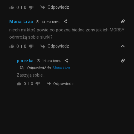
Odpowiedz
0
0
Mona Liza
14 lata temu
niech mi ktoś powie co poczną biedne żony jak ich MORSY
odmrożą sobie siurki?
Odpowiedz
0
0
pinezka
14 lata temu
Odpowiedź do
Mona Liza
Zaszyją sobie…
Odpowiedz
0
0