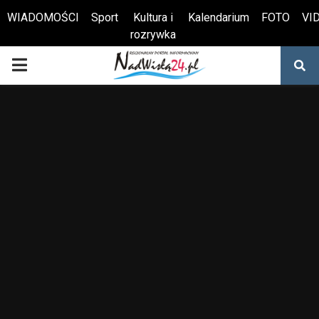
WIADOMOŚCI
Sport
Kultura i
Kalendarium
FOTO
VI
rozrywka
Otwórz pasek narzędzi
PRIMARY
MENU