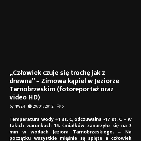
„Człowiek czuje się trochę jak z
drewna” – Zimowa kąpiel w Jeziorze
Tarnobrzeskim (fotoreportaż oraz
video HD)
by
NW24
29/01/2012
6
Temperatura wody +1 st. C, odczuwalna -17 st. C – w
takich warunkach 15. śmiałków zanurzyło się na 3
min w wodach Jeziora Tarnobrzeskiego. – Na
początku wszystkie mięśnie są spięte a człowiek