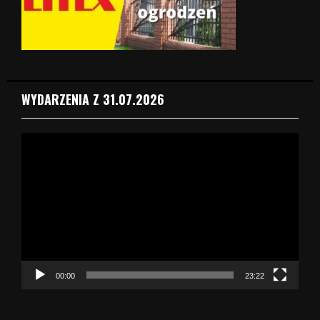
WYDARZENIA Z 31.07.2026
O
d
t
w
a
r
z
a
c
z
00:00
23:22
v
i
d