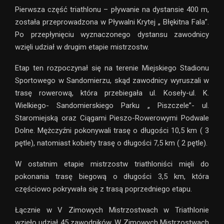
Pierwsza część triathlonu – pływanie na dystansie 400 m,
została przeprowadzona w Pływalni Krytej „ Błękitna Fala”.
Po przepłynięciu wyznaczonego dystansu zawodnicy
wzięli udział w drugim etapie mistrzostw.
Etap ten rozpoczynał się na terenie Miejskiego Stadionu
Sportowego w Sandomierzu, skąd zawodnicy wyruszali w
trasę rowerową, która przebiegała ul. Koseły-ul. K.
Wielkiego- Sandomierskiego Parku „ Piszczele”- ul.
Staromiejską oraz Ciągami Pieszo-Rowerowymi Podwale
Dolne. Mężczyźni pokonywali trasę o długości 10,5 km ( 3
pętle), natomiast kobiety trasę o długości 7,5 km ( 2 pętle).
W ostatnim etapie mistrzostw triathloniści mięli do
pokonania trasę biegową o długości 3,5 km, która
częściowo pokrywała się z trasą poprzedniego etapu.
Łącznie w V Zimowych Mistrzostwach w Triathlonie
wzięło udział 45 zawodników. W Zimowych Mistrzostwach