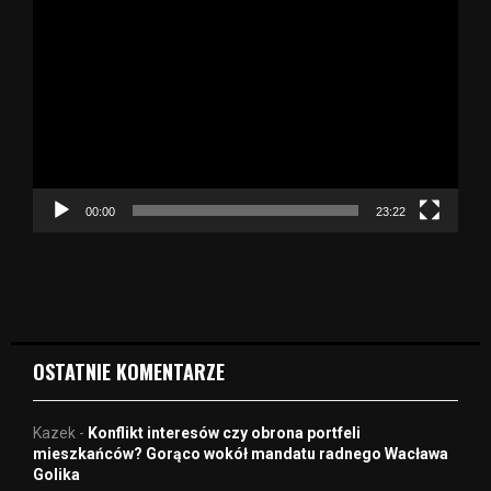
O
d
t
w
a
r
z
a
c
z
00:00
23:22
v
i
d
e
o
OSTATNIE KOMENTARZE
Kazek
-
Konflikt interesów czy obrona portfeli
mieszkańców? Gorąco wokół mandatu radnego Wacława
Golika