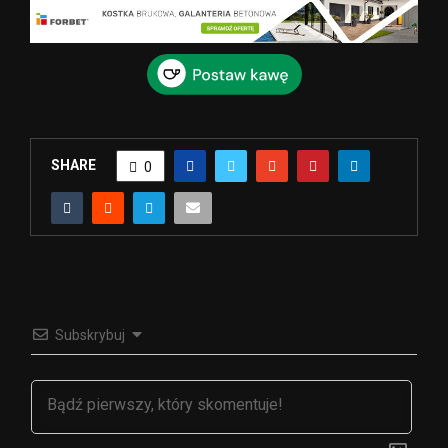
SHARE
0
Subskrybuj