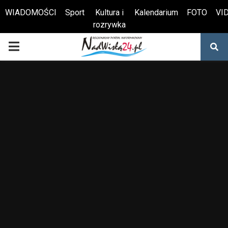
WIADOMOŚCI
Sport
Kultura i
Kalendarium
FOTO
VI
rozrywka
Otwórz pasek narzędzi
PRIMARY
MENU