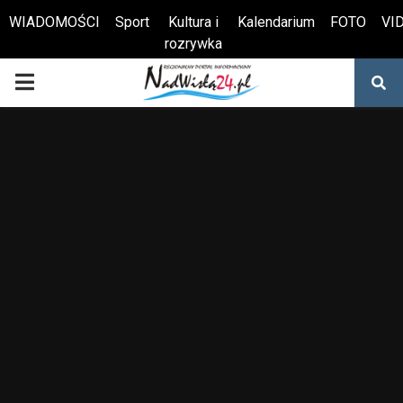
WIADOMOŚCI
Sport
Kultura i
Kalendarium
FOTO
VI
rozrywka
Otwórz pasek narzędzi
PRIMARY
MENU