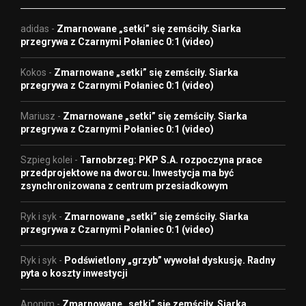
adidas
-
Zmarnowane „setki” się zemściły. Siarka
przegrywa z Czarnymi Połaniec 0:1 (video)
Kokos
-
Zmarnowane „setki” się zemściły. Siarka
przegrywa z Czarnymi Połaniec 0:1 (video)
Mariusz
-
Zmarnowane „setki” się zemściły. Siarka
przegrywa z Czarnymi Połaniec 0:1 (video)
Szpieg kolei
-
Tarnobrzeg: PKP S.A. rozpoczyna prace
przedprojektowe na dworcu. Inwestycja ma być
zsynchronizowana z centrum przesiadkowym
Ryk i syk
-
Zmarnowane „setki” się zemściły. Siarka
przegrywa z Czarnymi Połaniec 0:1 (video)
Ryk i syk
-
Podświetlony „grzyb” wywołał dyskusję. Radny
pyta o koszty inwestycji
Anonim
-
Zmarnowane „setki” się zemściły. Siarka