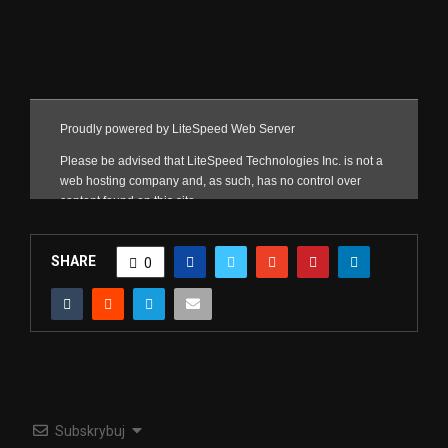
SHARE
0
Subskrybuj