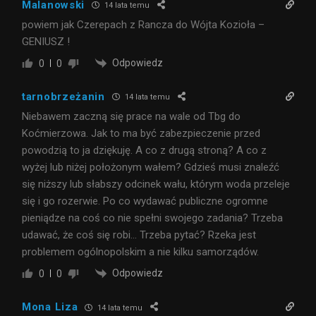
Malanowski
14 lata temu
powiem jak Czerepach z Rancza do Wójta Kozioła –
GENIUSZ !
Odpowiedz
0
0
tarnobrzeżanin
14 lata temu
Niebawem zaczną się prace na wale od Tbg do
Koćmierzowa. Jak to ma być zabezpieczenie przed
powodzią to ja dziękuję. A co z drugą stroną? A co z
wyżej lub niżej położonym wałem? Gdzieś musi znaleźć
się niższy lub słabszy odcinek wału, którym woda przeleje
się i go rozerwie. Po co wydawać publiczne ogromne
pieniądze na coś co nie spełni swojego zadania? Trzeba
udawać, że coś się robi… Trzeba pytać? Rzeka jest
problemem ogólnopolskim a nie kilku samorządów.
Odpowiedz
0
0
Mona Liza
14 lata temu