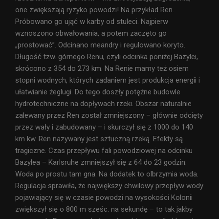
one zwiększają ryzyko powodzi! Na przykład Ren.
Próbowano go ująć w karby od stuleci. Najpierw
wznoszono obwałowania, a potem zaczęto go
„prostować”. Odcinano meandry i regulowano koryto.
Długość tzw. górnego Renu, czyli odcinka poniżej Bazylei,
skrócono z 354 do 273 km. Na Renie mamy też osiem
stopni wodnych, których zadaniem jest produkcja energii i
ułatwianie żeglugi. Do tego doszły potężne budowle
hydrotechniczne na dopływach rzeki. Obszar naturalnie
zalewany przez Ren został zmniejszony – głównie odcięty
przez wały i zabudowany – i skurczył się z 1000 do 140
km kw. Ren nazywany jest sztuczną rzeką. Efekty są
tragiczne. Czas przepływu fali powodziowej na odcinku
Bazylea – Karlsruhe zmniejszył się z 64 do 23 godzin.
Woda po prostu tam gna. Na dodatek to olbrzymia woda.
Regulacja sprawiła, że największy chwilowy przepływ wody
pojawiający się w czasie powodzi na wysokości Kolonii
zwiększył się o 800 m sześc. na sekundę – to tak jakby