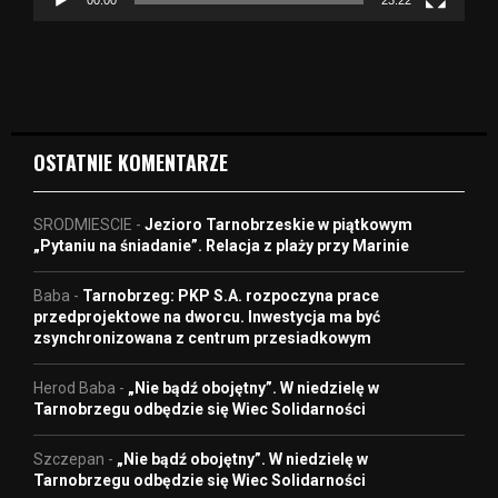
v
i
d
e
o
OSTATNIE KOMENTARZE
SRODMIESCIE
-
Jezioro Tarnobrzeskie w piątkowym
„Pytaniu na śniadanie”. Relacja z plaży przy Marinie
Baba
-
Tarnobrzeg: PKP S.A. rozpoczyna prace
przedprojektowe na dworcu. Inwestycja ma być
zsynchronizowana z centrum przesiadkowym
Herod Baba
-
„Nie bądź obojętny”. W niedzielę w
Tarnobrzegu odbędzie się Wiec Solidarności
Szczepan
-
„Nie bądź obojętny”. W niedzielę w
Tarnobrzegu odbędzie się Wiec Solidarności