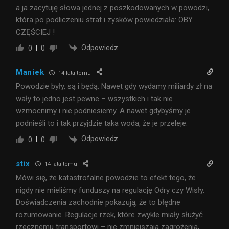
a ja zacytuję słowa jednej z poszkodowanych w powodzi,
która po podliczeniu strat i zysków powiedziała: OBY
CZĘŚCIEJ !
Odpowiedz
0
0
Maniek
14 lata temu
Powodzie były, są i będą. Nawet gdy wydamy miliardy zł na
wały to jedno jest pewne – wszystkich i tak nie
wzmocnimy i nie podniesiemy. A nawet gdybyśmy je
podnieśli to i tak przyjdzie taka woda, że je przeleje.
Odpowiedz
0
0
stix
14 lata temu
Mówi się, że katastrofalne powodzie to efekt tego, że
nigdy nie mieliśmy funduszy na regulację Odry czy Wisły.
Doświadczenia zachodnie pokazują, że to błędne
rozumowanie. Regulacje rzek, które zwykle miały służyć
rzecznemu transportowi – nie zmniejszają zagrożenia,