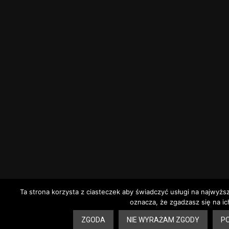
Ta strona korzysta z ciasteczek aby świadczyć usługi na najwyżs
oznacza, że zgadzasz się na ic
6
ZGODA
NIE WYRAŻAM ZGODY
PO