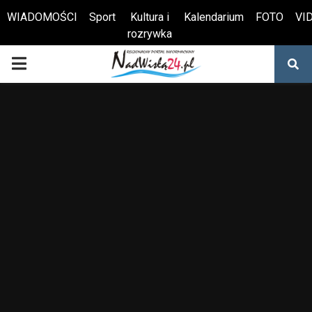
WIADOMOŚCI
Sport
Kultura i
Kalendarium
FOTO
VI
rozrywka
Otwórz pasek narzędzi
PRIMARY
MENU