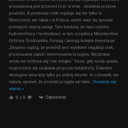
prowadzona jest przecież m.in. w imię… działania przeciw
powodzi. A ponieważ rzeki reguluje się nie tylko w
Niemczech, ale także i w Polsce, warto więc tej sprawie
poświęcić więcej uwagi. Tym bardziej, że nasi rodzimi
hydrotechnicy i technokraci, w tym urzędnicy Ministerstwa
Ochrony Środowiska, forsują i lansują kolejne inwestycje.
„Eksperci sądzą, że powódź jest wynikiem regulacji rzek,
prostowania zakoli i betonowania brzegów. Wezbrana
woda nie rozlewa się i nie wsiąka.” Teraz, gdy woda opada,
rozpoczyna się szukanie przyczyn katastrofy. Zdaniem
ekologów wina leży tylko po jednej stronie: to człowiek, nie
natura, sprawił, że powódź przyjęła aż takie
…
Dowiedz się
więcej »
Odpowiedz
0
0