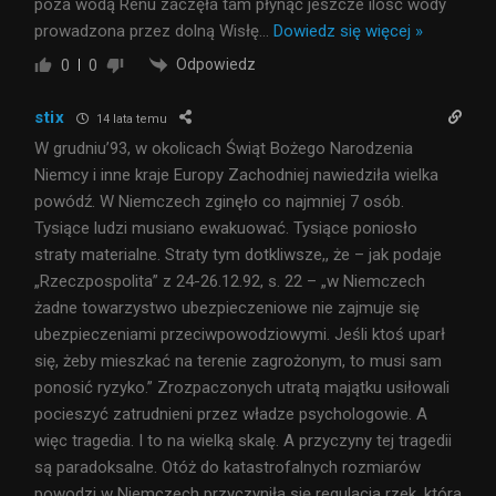
poza wodą Renu zaczęła tam płynąć jeszcze ilość wody
prowadzona przez dolną Wisłę
…
Dowiedz się więcej »
Odpowiedz
0
0
stix
14 lata temu
W grudniu’93, w okolicach Świąt Bożego Narodzenia
Niemcy i inne kraje Europy Zachodniej nawiedziła wielka
powódź. W Niemczech zginęło co najmniej 7 osób.
Tysiące ludzi musiano ewakuować. Tysiące poniosło
straty materialne. Straty tym dotkliwsze,, że – jak podaje
„Rzeczpospolita” z 24-26.12.92, s. 22 – „w Niemczech
żadne towarzystwo ubezpieczeniowe nie zajmuje się
ubezpieczeniami przeciwpowodziowymi. Jeśli ktoś uparł
się, żeby mieszkać na terenie zagrożonym, to musi sam
ponosić ryzyko.” Zrozpaczonych utratą majątku usiłowali
pocieszyć zatrudnieni przez władze psychologowie. A
więc tragedia. I to na wielką skalę. A przyczyny tej tragedii
są paradoksalne. Otóż do katastrofalnych rozmiarów
powodzi w Niemczech przyczyniła się regulacja rzek, która