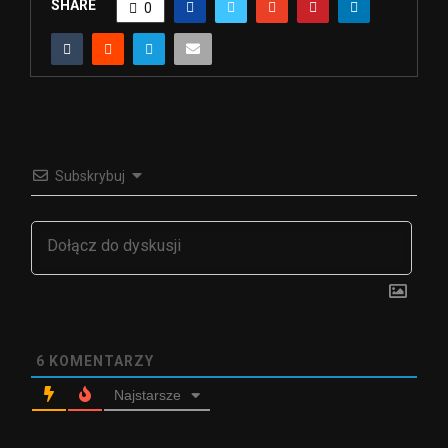
SHARE
0
Subskrybuj
6
KOMENTARZY
Najstarsze