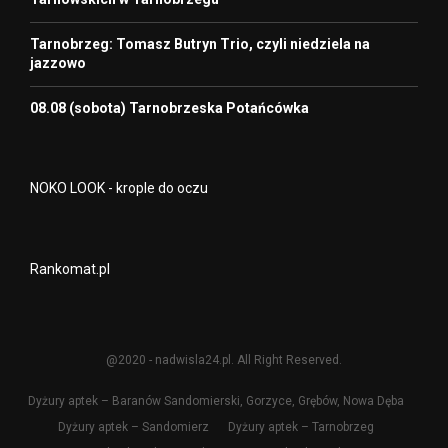
Tarnobrzeg: Tomasz Butryn Trio, czyli niedziela na
jazzowo
08.08 (sobota) Tarnobrzeska Potańcówka
NOKO LOOK - krople do oczu
Rankomat.pl
@2020 - nadwisla24.pl. All Right Reserved.
Dyżury aptek – Baranów Sandomierski, Gorzyce, Grębów, Nowa Dęba
Dyżury aptek – Sandomierz
Dyżury aptek – Tarnobrzeg