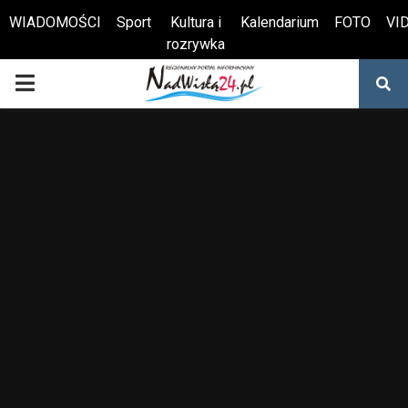
WIADOMOŚCI
Sport
Kultura i
Kalendarium
FOTO
VI
rozrywka
Otwórz pasek narzędzi
PRIMARY
MENU