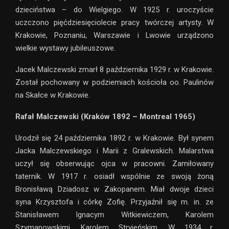
dzieciństwa – do Wielgiego. W 1925 r. uroczyście
uczczono pięćdziesięciolecie pracy twórczej artysty. W
Krakowie, Poznaniu, Warszawie i Lwowie urządzono
wielkie wystawy jubileuszowe.
Jacek Malczewski zmarł 8 października 1929 r. w Krakowie.
Został pochowany w podziemiach kościoła oo. Paulinów
na Skałce w Krakowie.
Rafał Malczewski (Kraków 1892 – Montreal 1965)
Urodził się 24 października 1892 r. w Krakowie. Był synem
Jacka Malczewskiego i Marii z Gralewskich. Malarstwa
uczył się obserwując ojca w pracowni. Zamiłowany
taternik. W 1917 r. osiadł wspólnie ze swoją żoną
Bronisławą Dziadosz w Zakopanem. Miał dwoje dzieci
syna Krzysztofa i córkę Zofię. Przyjaźnił się m. in. ze
Stanisławem Ignacym Witkiewiczem, Karolem
Szymanowskimi, Karolem Stryjeńskim. W 1934 r.