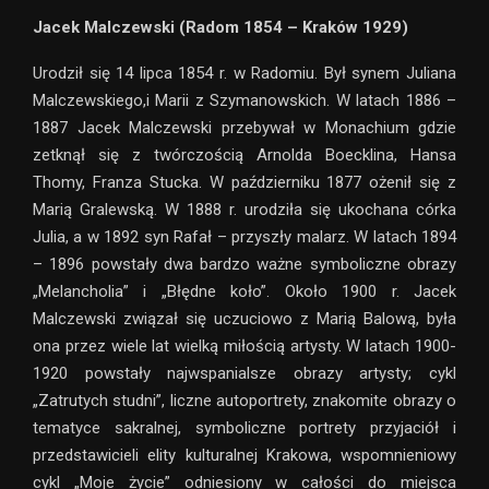
Jacek Malczewski (Radom 1854 – Kraków 1929)
Urodził się 14 lipca 1854 r. w Radomiu. Był synem Juliana
Malczewskiego,i Marii z Szymanowskich. W latach 1886 –
1887 Jacek Malczewski przebywał w Monachium gdzie
zetknął się z twórczością Arnolda Boecklina, Hansa
Thomy, Franza Stucka. W październiku 1877 ożenił się z
Marią Gralewską. W 1888 r. urodziła się ukochana córka
Julia, a w 1892 syn Rafał – przyszły malarz. W latach 1894
– 1896 powstały dwa bardzo ważne symboliczne obrazy
„Melancholia” i „Błędne koło”. Około 1900 r. Jacek
Malczewski związał się uczuciowo z Marią Balową, była
ona przez wiele lat wielką miłością artysty. W latach 1900-
1920 powstały najwspanialsze obrazy artysty; cykl
„Zatrutych studni”, liczne autoportrety, znakomite obrazy o
tematyce sakralnej, symboliczne portrety przyjaciół i
przedstawicieli elity kulturalnej Krakowa, wspomnieniowy
cykl „Moje życie” odniesiony w całości do miejsca