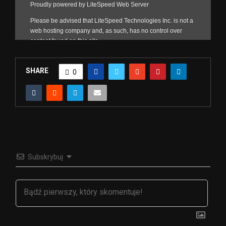
SHARE
0
Subskrybuj