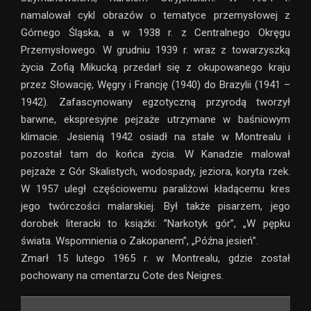
namalował cykl obrazów o tematyce przemysłowej z
Górnego Śląska, a w 1938 r. z Centralnego Okręgu
Przemysłowego. W grudniu 1939 r. wraz z towarzyszką
życia Zofią Mikucką przedarł się z okupowanego kraju
przez Słowację, Węgry i Francję (1940) do Brazylii (1941 –
1942). Zafascynowany egzotyczną przyrodą tworzył
barwne, ekspresyjne pejzaże utrzymane w baśniowym
klimacie. Jesienią 1942 osiadł na stałe w Montrealu i
pozostał tam do końca życia. W Kanadzie malował
pejzaże z Gór Skalistych, wodospady, jeziora, koryta rzek.
W 1957 uległ częściowemu paraliżowi kładącemu kres
jego twórczości malarskiej. Był także pisarzem, jego
dorobek literacki to książki: ”Narkotyk gór”, „W pępku
świata. Wspomnienia o Zakopanem”, „Późna jesień”.
Zmarł 15 lutego 1965 r. w Montrealu, gdzie został
pochowany na cmentarzu Cote des Neigres.