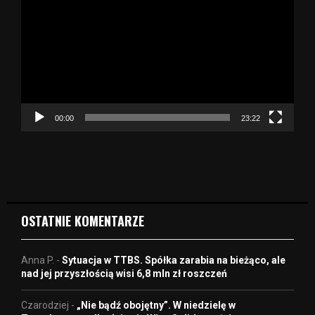
t
w
a
r
z
a
c
z
00:00
23:22
v
i
d
e
o
OSTATNIE KOMENTARZE
Anna P.
-
Sytuacja w TTBS. Spółka zarabia na bieżąco, ale
nad jej przyszłością wisi 6,8 mln zł roszczeń
Czarodziej
-
„Nie bądź obojętny”. W niedzielę w