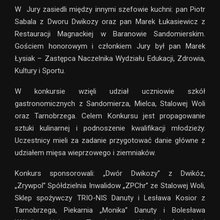
W Jury zasiedli między innymi szefowie kuchni: pan Piotr
Sabala z Dworu Dwikozy oraz pan Marek Łukasiewicz z
Restauracji Magnackiej w Baranowie Sandomierskim.
Gościem honorowym i członkiem Jury był pan Marek
Łysiak – Zastępca Naczelnika Wydziału Edukacji, Zdrowia,
Kultury i Sportu.
W konkursie wzięli udział uczniowie szkół
gastronomicznych z Sandomierza, Mielca, Stalowej Woli
oraz Tarnobrzega. Celem Konkursu jest propagowanie
sztuki kulinarnej i podnoszenie kwalifikacji młodzieży.
Uczestnicy mieli za zadanie przygotować danie główne z
udziałem mięsa wieprzowego i ziemniaków.
Konkurs sponsorowali: „Dwór Dwikozy” z Dwikóz,
„Zrywpol” Spółdzielnia Inwalidow „ZPChr” ze Stalowej Woli,
Sklep spożywczy TRIO-NIS Danuty i Lesława Kosior z
Tarnobrzega, Piekarnia „Monika” Danuty i Bolesława