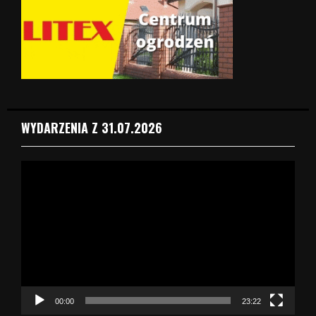
WYDARZENIA Z 31.07.2026
O
d
t
w
a
r
z
a
c
z
00:00
23:22
v