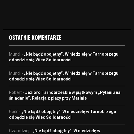
i
d
e
o
OSTATNIE KOMENTARZE
Mundi
-
„Nie bądź obojętny”. W niedzielę w Tarnobrzegu
odbędzie się Wiec Solidarności
Mundi
-
„Nie bądź obojętny”. W niedzielę w Tarnobrzegu
odbędzie się Wiec Solidarności
Robert
-
Jezioro Tarnobrzeskie w piątkowym „Pytaniu na
śniadanie”. Relacja z plaży przy Marinie
Gość
-
„Nie bądź obojętny”. W niedzielę w Tarnobrzegu
odbędzie się Wiec Solidarności
Czarodziej
-
„Nie bądź obojętny”. W niedzielę w