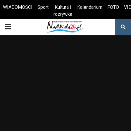
WIADOMOŚCI
Sport
Kultura i
Kalendarium
FOTO
VI
rozrywka
Otwórz pasek narzędzi
PRIMARY
MENU