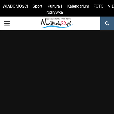
WIADOMOŚCI
Sport
Kultura i
Kalendarium
FOTO
VI
rozrywka
Otwórz pasek narzędzi
PRIMARY
MENU