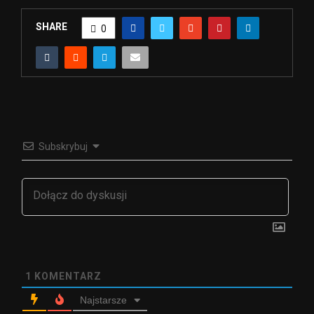
SHARE
0
Subskrybuj
1
KOMENTARZ
Najstarsze