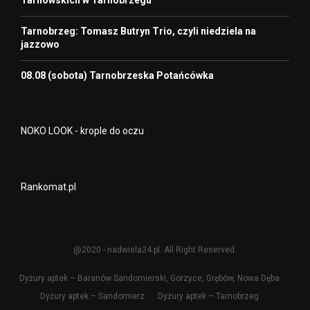
Tarnowskich w Tarnobrzegu
Tarnobrzeg: Tomasz Butryn Trio, czyli niedziela na
jazzowo
08.08 (sobota) Tarnobrzeska Potańcówka
NOKO LOOK - krople do oczu
Rankomat.pl
@2020 - nadwisla24.pl. All Right Reserved.
Dyżury aptek – Baranów Sandomierski, Gorzyce, Grębów, Nowa Dęba
Dyżury aptek – Sandomierz
Dyżury aptek – Tarnobrzeg