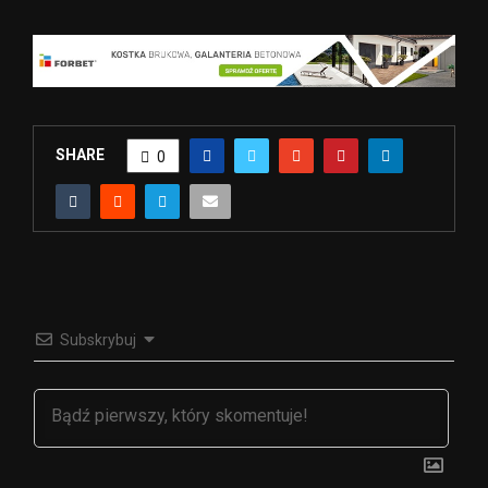
SHARE
0
Subskrybuj