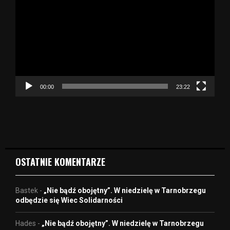
d
t
w
a
r
z
a
c
z
00:00
23:22
v
i
d
e
o
OSTATNIE KOMENTARZE
Bastek
-
„Nie bądź obojętny”. W niedzielę w Tarnobrzegu
odbędzie się Wiec Solidarności
Hades
-
„Nie bądź obojętny”. W niedzielę w Tarnobrzegu