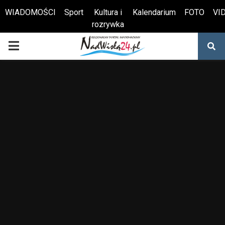
WIADOMOŚCI
Sport
Kultura i
Kalendarium
FOTO
VI
rozrywka
Otwórz pasek narzędzi
PRIMARY
MENU