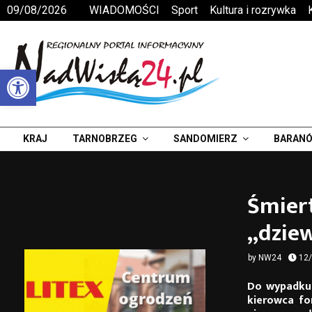
09/08/2026
WIADOMOŚCI
Sport
Kultura i rozrywka
Otwórz pasek narzędzi
KRAJ
TARNOBRZEG
SANDOMIERZ
BARANÓ
Śmier
„dziew
by
NW24
12
Do wypadku 
kierowca for