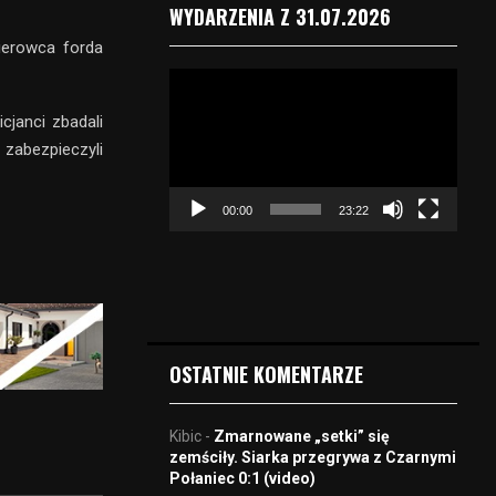
WYDARZENIA Z 31.07.2026
kierowca forda
O
d
cjanci zbadali
t
 zabezpieczyli
w
a
r
00:00
23:22
z
a
c
z
v
i
d
OSTATNIE KOMENTARZE
e
o
Kibic
-
Zmarnowane „setki” się
zemściły. Siarka przegrywa z Czarnymi
Połaniec 0:1 (video)