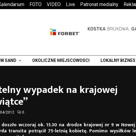
Kalendarium
FOTO
VIDEO
Live
Patronat medialny
Rekl
W SAND
OKOLICZNE MIEJSCOWOŚCI
LOKALNY BIZNES
telny wypadek na krajowej
iątce”
/04/2012
0
doszło wczoraj ok. 15.30 na drodze krajowej nr 9 w Nowej 
da transita potrącił 75-letnią kobietę. Pomimo wysiłków l