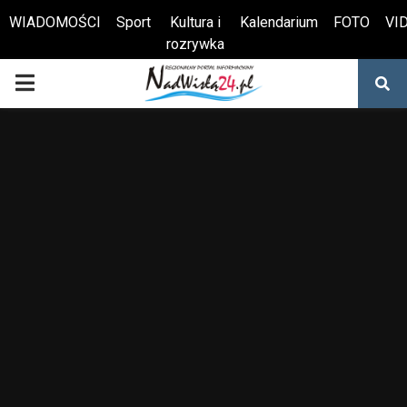
WIADOMOŚCI
Sport
Kultura i
Kalendarium
FOTO
VI
rozrywka
Otwórz pasek narzędzi
PRIMARY
MENU