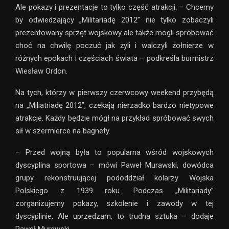
Ale pokazy i prezentacje to tylko część atrakcji. – Chcemy
by odwiedzający „Militariadę 2012” nie tylko zobaczyli
prezentowany sprzęt wojskowy ale także mogli spróbować
choć na chwilę poczuć jak żyli i walczyli żołnierze w
różnych epokach i częściach świata – podkreśla burmistrz
Wiesław Ordon.
Na tych, którzy w pierwszy czerwcowy weekend przybędą
na „Miliatriadę 2012”, czekają nierzadko bardzo nietypowe
atrakcje. Każdy będzie mógł na przykład spróbować swych
sił w szermierce na bagnety.
– Przed wojną była to popularna wśród wojskowych
dyscyplina sportowa – mówi Paweł Murawski, dowódca
grupy rekonstruującej pododdział kolarzy Wojska
Polskiego z 1939 roku. Podczas „Militariady”
zorganizujemy pokazy, szkolenie i zawody w tej
dyscyplinie. Ale uprzedzam, to trudna sztuka – dodaje
Paweł Murawski.