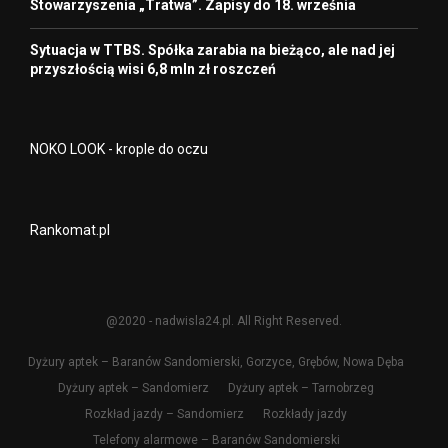
Stowarzyszenia „Tratwa”. Zapisy do 18. września
Sytuacja w TTBS. Spółka zarabia na bieżąco, ale nad jej
przyszłością wisi 6,8 mln zł roszczeń
NOKO LOOK - krople do oczu
Rankomat.pl
@2020 - nadwisla24.pl. All Right Reserved.
Dyżury aptek – Baranów Sandomierski, Gorzyce, Grębów, Nowa Dęba
Dyżury aptek – Sandomierz
Dyżury aptek – Tarnobrzeg
Rozkład jazdy – Sandomierz
Rozkłady jazdy
Telefony alarmowe – Baranów Sandomierski