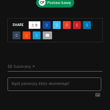
SHARE
0
Subskrybuj