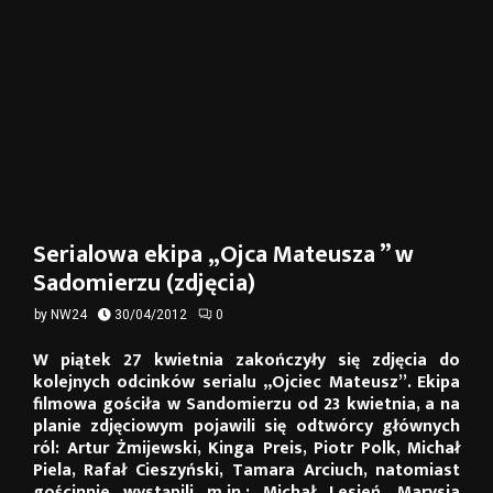
Serialowa ekipa „Ojca Mateusza ” w
Sadomierzu (zdjęcia)
by
NW24
30/04/2012
0
W piątek 27 kwietnia zakończyły się zdjęcia do
kolejnych odcinków serialu „Ojciec Mateusz”. Ekipa
filmowa gościła w Sandomierzu od 23 kwietnia, a na
planie zdjęciowym pojawili się odtwórcy głównych
ról: Artur Żmijewski, Kinga Preis, Piotr Polk, Michał
Piela, Rafał Cieszyński, Tamara Arciuch, natomiast
gościnnie wystąpili m.in.: Michał Lesień, Marysia