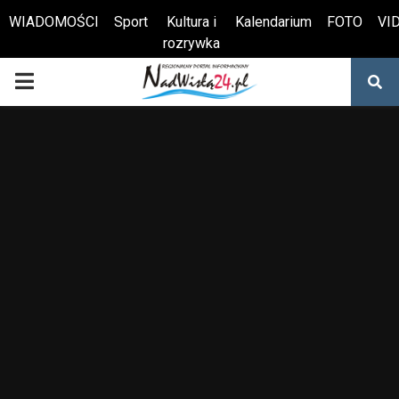
WIADOMOŚCI
Sport
Kultura i
Kalendarium
FOTO
VI
rozrywka
Otwórz pasek narzędzi
PRIMARY
MENU