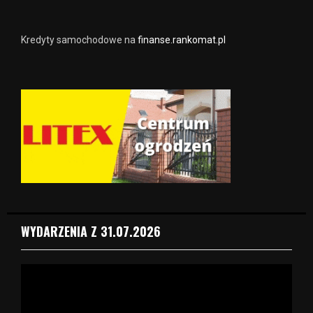
Kredyty samochodowe na
finanse.rankomat.pl
WYDARZENIA Z 31.07.2026
O
d
t