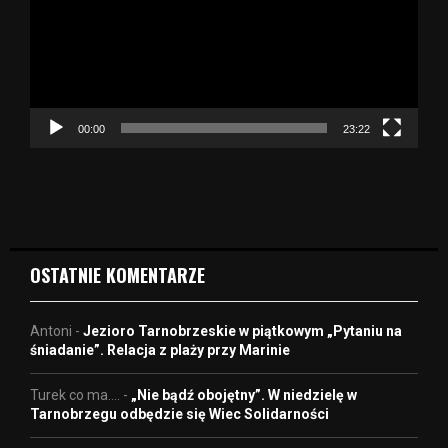
w
a
r
z
a
c
z
00:00
23:22
v
i
d
e
o
OSTATNIE KOMENTARZE
Antoni
-
Jezioro Tarnobrzeskie w piątkowym „Pytaniu na
śniadanie”. Relacja z plaży przy Marinie
Turek co ma....
-
„Nie bądź obojętny”. W niedzielę w
Tarnobrzegu odbędzie się Wiec Solidarności