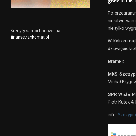
godz.18 lub 1
Po przegrany
niełatwe waru
nie tylko wyg
Kredyty samochodowe na
finanse.rankomat.pl
W Kaliszu naj
dziewięciokro
Bramki:
MKS Szczyp
Michał Krygows
SPR Wisła
: 
Piotr Kutek 4,
info:
Szczypio