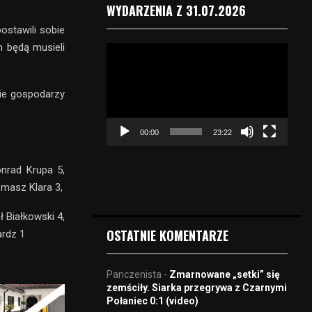
WYDARZENIA Z 31.07.2026
stawili sobie
h będą musieli
O
d
t
nie gospodarzy
w
a
r
00:00
23:22
z
a
c
onrad Krupa 5,
z
omasz Klara 3,
v
i
 Białkowski 4,
d
OSTATNIE KOMENTARZE
ardz 1
e
o
Panczenista
-
Zmarnowane „setki” się
zemściły. Siarka przegrywa z Czarnymi
Połaniec 0:1 (video)