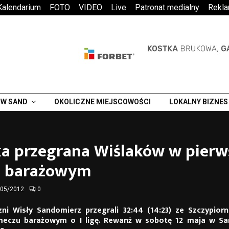
Kalendarium
FOTO
VIDEO
Live
Patronat medialny
Rekl
W SAND
OKOLICZNE MIEJSCOWOŚCI
LOKALNY BIZNES
a przegrana Wiślaków w pier
 barażowym
/05/2012
0
czni Wisły Sandomierz przegrali 32:44 (14:23) ze Szczypior
eczu barażowym o I ligę. Rewanż w sobotę 12 maja w S