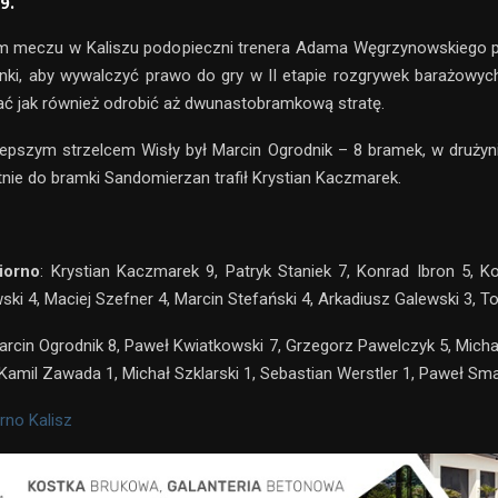
9.
m meczu w Kaliszu podopieczni trenera Adama Węgrzynowskiego po
nki, aby wywalczyć prawo do gry w II etapie rozgrywek barażowyc
rać jak również odrobić aż dwunastobramkową stratę.
lepszym strzelcem Wisły był Marcin Ogrodnik – 8 bramek, w druży
tnie do bramki Sandomierzan trafił Krystian Kaczmarek.
iorno
: Krystian Kaczmarek 9, Patryk Staniek 7, Konrad Ibron 5, K
ki 4, Maciej Szefner 4, Marcin Stefański 4, Arkadiusz Galewski 3, T
Marcin Ogrodnik 8, Paweł Kwiatkowski 7, Grzegorz Pawelczyk 5, Michał
 Kamil Zawada 1, Michał Szklarski 1, Sebastian Werstler 1, Paweł Sm
rno Kalisz