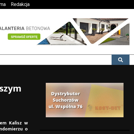
ama
Redakcja
wszym
nem Kalisz w
andomierzu o