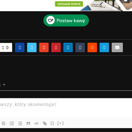
0
j
{}
[+]