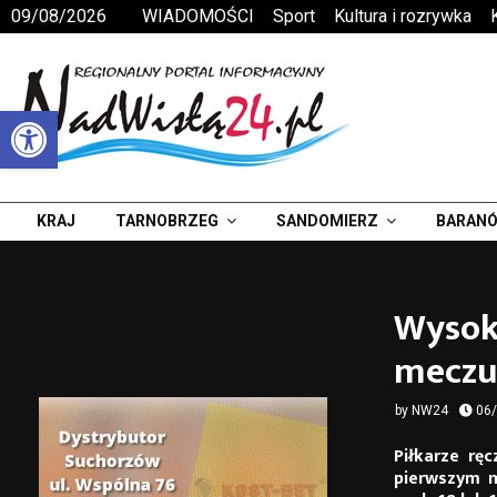
09/08/2026
WIADOMOŚCI
Sport
Kultura i rozrywka
Otwórz pasek narzędzi
KRAJ
TARNOBRZEG
SANDOMIERZ
BARANÓ
Wysok
meczu
by
NW24
06
Piłkarze rę
pierwszym m