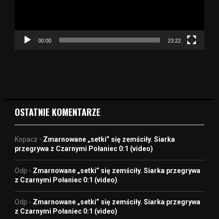
z
a
c
z
00:00
23:22
v
i
d
e
o
OSTATNIE KOMENTARZE
Kopacz
-
Zmarnowane „setki” się zemściły. Siarka
przegrywa z Czarnymi Połaniec 0:1 (video)
Odp
-
Zmarnowane „setki” się zemściły. Siarka przegrywa
z Czarnymi Połaniec 0:1 (video)
Odp
-
Zmarnowane „setki” się zemściły. Siarka przegrywa
z Czarnymi Połaniec 0:1 (video)