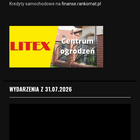
Kredyty samochodowe na
finanse.rankomat.pl
WYDARZENIA Z 31.07.2026
O
d
t
w
a
r