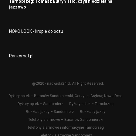
Tarnobrzeg: Tomasz Butryn Trio, czyli niedziela na
jazzowo
NOKO LOOK - krople do oczu
Rankomat.pl
@2020 - nadwisla24.pl. All Right Reserved.
Dyżury aptek – Baranów Sandomierski, Gorzyce, Grębów, Nowa Dęba
Dyżury aptek – Sandomierz
Dyżury aptek – Tarnobrzeg
Rozkład jazdy – Sandomierz
Rozkłady jazdy
Telefony alarmowe – Baranów Sandomierski
Telefony alarmowe i informacyjne Tarnobrzeg
Telefony alarmowe Sandomierz