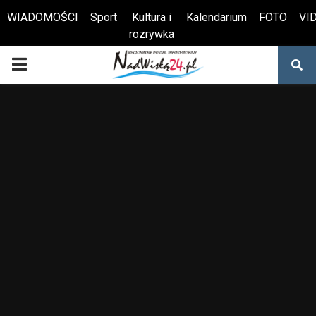
WIADOMOŚCI
Sport
Kultura i
Kalendarium
FOTO
VI
rozrywka
Otwórz pasek narzędzi
PRIMARY
MENU