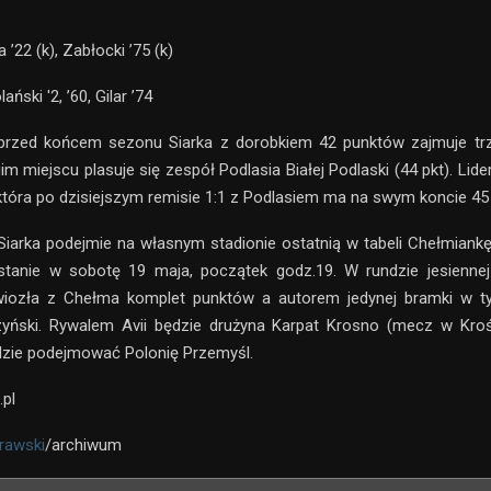
 ’22 (k), Zabłocki ’75 (k)
ański '2, ’60, Gilar ’74
 przed końcem sezonu Siarka z dorobkiem 42 punktów zajmuje trz
gim miejscu plasuje się zespół Podlasia Białej Podlaski (44 pkt). Li
 która po dzisiejszym remisie 1:1 z Podlasiem ma na swym koncie 45
Siarka podejmie na własnym stadionie ostatnią w tabeli Chełmian
stanie w sobotę 19 maja, początek godz.19. W rundzie jesiennej
wiozła z Chełma komplet punktów a autorem jedynej bramki w 
zyński. Rywalem Avii będzie drużyna Karpat Krosno (mecz w Krośn
dzie podejmować Polonię Przemyśl.
.pl
rawski
/archiwum