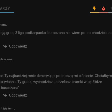
ARZY
a temu
ieją grac, 3 liga podkarpacko-buraczana nie wiem po co chodzicie n
Odpowiedz
 lata temu
jak Ty najbardziej mnie denerwują i podnoszą mi ciśnienie. Chciałbym
to właśnie Ty grasz, wychodzisz i strzelasz bramki w tej 3lidze
-buraczana”.
Odpowiedz
4 lata temu