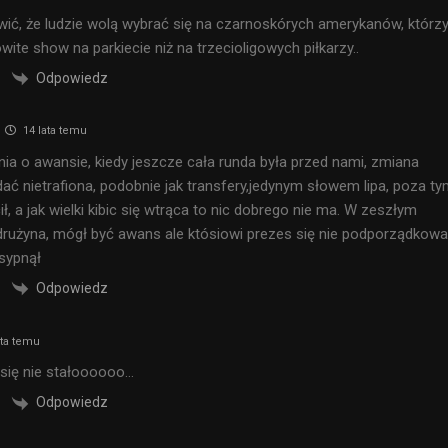
dziwić, że ludzie wolą wybrać się na czarnoskórych amerykanów, którz
ite show na parkiecie niż na trzecioligowych piłkarzy..
Odpowiedz
14 lata temu
ia o awansie, kiedy jeszcze cała runda była przed nami, zmiana
idać nietrafiona, podobnie jak transfery,jedynym słowem lipa, poza t
ił, a jak wielki kibic się wtrąca to nic dobrego nie ma. W zeszłym
drużyna, mógł być awans ale któsiowi prezes się nie podporządkował
 sypnął
Odpowiedz
ata temu
 się nie stałoooooo…
Odpowiedz