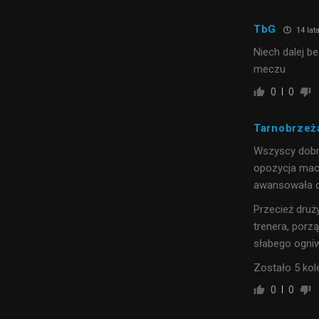
TbG
14 lat
Niech dalej b
meczu
0
0
Tarnobrzeż
Wszyscy dobrz
opozycja mac
awansowała do 
Przecież dru
trenera, porz
słabego ogni
Zostało 5 kol
0
0