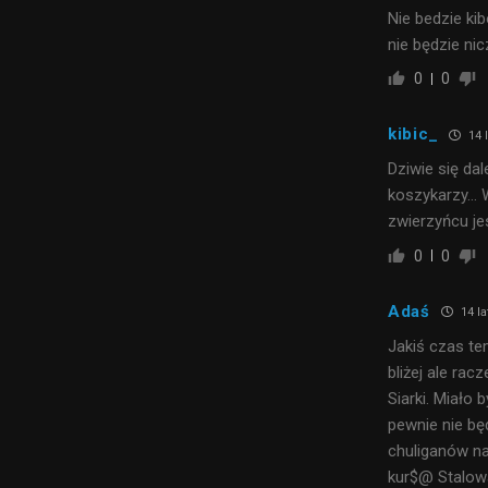
Nie bedzie kib
nie będzie ni
0
0
kibic_
14 
Dziwie się da
koszykarzy… W
zwierzyńcu je
0
0
Adaś
14 la
Jakiś czas te
bliżej ale rac
Siarki. Miało
pewnie nie bę
chuliganów na 
kur$@ Stalowa