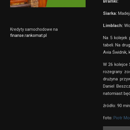
Bramki:
Siarka:
Madeja
Limblach:
Wol
Kredyty samochodowe na
finanse.rankomat.pl
Na 5 kolejek
tabeli. Na dru
Avia Świdnik,
W 26 kolejce 
rozegrany zo
drużyna przy
Daniel Beszc
natomiast bę
źródło: 90 min
foto:
Piotr Mo