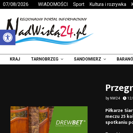
07/08/2026
WIADOMOŚCI
Sport
Kultura i rozrywka
Otwórz pasek narzędzi
KRAJ
TARNOBRZEG
SANDOMIERZ
BARANÓ
Przegr
by
NW24
12
Piłkarze Sia
meczu 25 kol
spotkaniu po