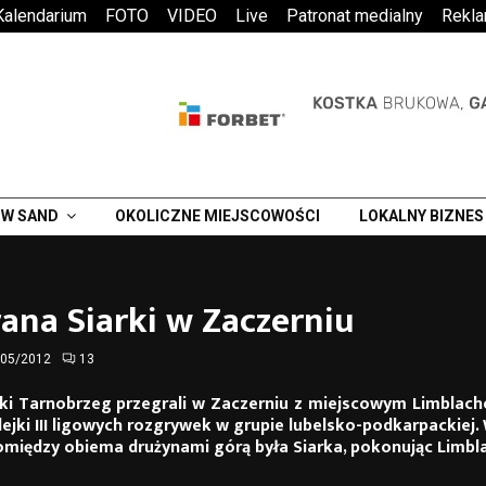
Kalendarium
FOTO
VIDEO
Live
Patronat medialny
Rekl
W SAND
OKOLICZNE MIEJSCOWOŚCI
LOKALNY BIZNES
ana Siarki w Zaczerniu
/05/2012
13
rki Tarnobrzeg przegrali w Zaczerniu z miejscowym Limblache
ejki III ligowych rozgrywek w grupie lubelsko-podkarpackiej
między obiema drużynami górą była Siarka, pokonując Limbla