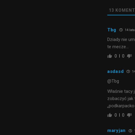
13
KOMENT
Tbg
14 lat
Dziady nie um
te mecze…
0
0
asdasd
14
@Tbg
Właśnie tacy 
zobaczyć jak 
„podkarpacko
0
0
maryjan
1