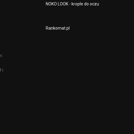
NOKO LOOK - krople do oczu
y
Rankomat.pl
ym
 i