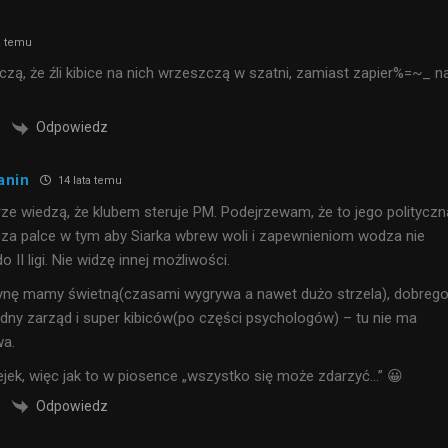
a temu
eczą, że źli kibice na nich wrzeszczą w szatni, zamiast zapier%=~_ n
Odpowiedz
anin
14 lata temu
e wiedzą, że klubem steruje PM. Podejrzewam, że to jego polityczn
za palce w tym aby Siarka wbrew woli i zapewnieniom wodza nie
II ligi. Nie widzę innej możliwości.
żynę mamy świetną(czasami wygrywa a nawet dużo strzela), dobreg
ądny zarząd i super kibiców(po części psychologów) – tu nie ma
wa.
ejek, więc jak to w piosence „wszystko się może zdarzyć…” 😀
Odpowiedz