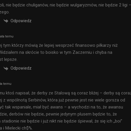
oli, nie będzie chuliganów, nie będzie wulgaryzmów, nie będzie 2 ligi 
czego.
Odpowiedz
lata temu
lej tym którzy mówią że lepiej wesprzeć finansowo piłkarzy niż
idziałem na skrócie to boisko w tym Zaczerniu i chyba na
st lepsze.
Odpowiedz
ta temu
mu ktoś napisał, że derby ze Stalową są coraz bliżej – derby są cora
zej z wspólnotą Serbinów, która już pewnie jest nie wiele gorsza od
 być tak wspaniale, miał być awans – a wychodzi na to, że awansu
dzie, derbów nie będzie, pewnie jedynym plusem będzie to, że
stadionie nie będzie i już nikt nie będzie śpiewał, że się ich „boi”
 i Mielecki ch$%.