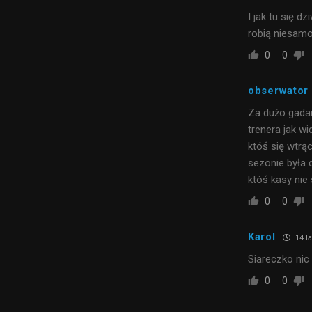
I jak tu się 
robią niesamow
0
0
obserwator
Za dużo gadan
trenera jak w
któś się wtrąc
sezonie była 
któś kasy nie
0
0
Karol
14 l
Siareczko nic
0
0