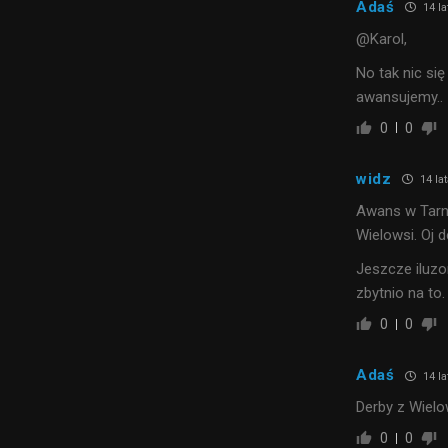
Adaś
14 la
@Karol,
No tak nic się
awansujemy..
0
0
widz
14 la
Awans w Tarno
Wielowsi. Oj d
Jeszcze iluzor
zbytnio na to.
0
0
Adaś
14 la
Derby z Wielo
0
0