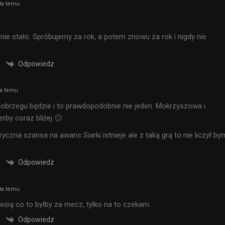
ta temu
 nie stało. Spróbujemy za rok, a potem znowu za rok i nigdy nie
Odpowiedz
ta temu
brzegu będzie i to prawdopodobnie nie jeden. Mokrzyszowa i
erby coraz bliżej 🙂
yczna szansa na awans Siarki istnieje ale z taką grą to nie liczył by
Odpowiedz
ta temu
wsią co to byłby za mecz, tylko na to czekam.
Odpowiedz