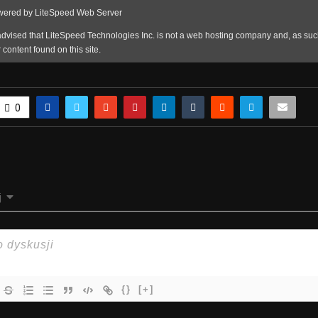
0
j
{}
[+]