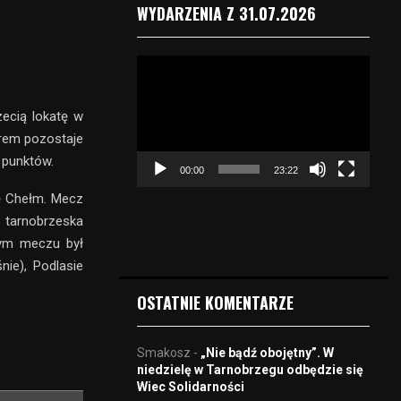
WYDARZENIA Z 31.07.2026
O
d
t
ecią lokatę w
w
derem pozostaje
a
r
 punktów.
00:00
23:22
z
a
kę Chełm. Mecz
c
 tarnobrzeska
z
tym meczu był
v
ie), Podlasie
i
d
OSTATNIE KOMENTARZE
e
o
Smakosz
-
„Nie bądź obojętny”. W
niedzielę w Tarnobrzegu odbędzie się
Wiec Solidarności