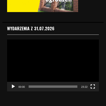
WYDARZENIA Z 31.07.2026
O
d
t
w
a
r
z
a
c
z
00:00
23:22
v
i
d