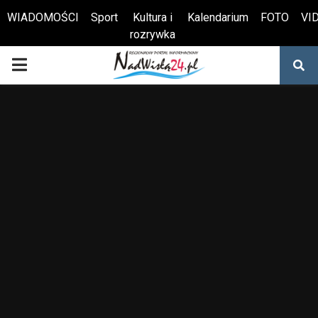
WIADOMOŚCI
Sport
Kultura i
Kalendarium
FOTO
VI
rozrywka
Otwórz pasek narzędzi
PRIMARY
MENU