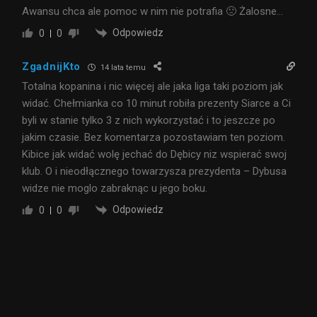
Awansu chca ale pomoc w nim nie potrafia 🙁 Żalosne…
Odpowiedz
0
0
ZgadnijKto
14 lata temu
Totalna kopanina i nic więcej ale jaka liga taki poziom jak
widać. Chełmianka co 10 minut robiła prezenty Siarce a Ci
byli w stanie tylko 3 z nich wykorzystać i to jeszcze po
jakim czasie. Bez komentarza pozostawiam ten poziom.
Kibice jak widać wolę jechać do Dębicy niz wspierać swoj
klub. O i nieodłącznego towarzysza prezydenta – Dybusa
widze nie moglo zabraknąc u jego boku.
Odpowiedz
0
0