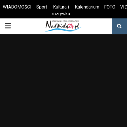
WIADOMOŚCI
Sport
Kultura i
Kalendarium
FOTO
VI
rozrywka
Otwórz pasek narzędzi
PRIMARY
MENU