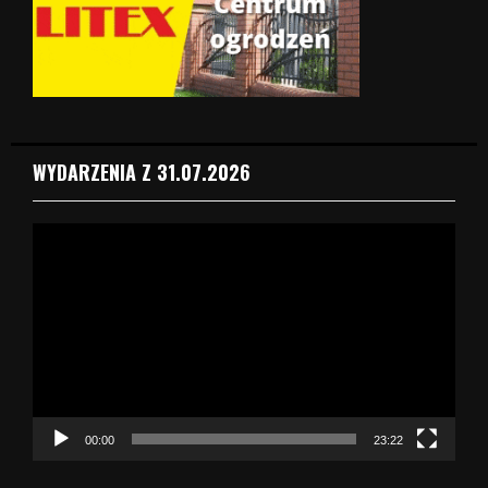
WYDARZENIA Z 31.07.2026
O
d
t
w
a
r
z
a
c
z
00:00
23:22
v
i