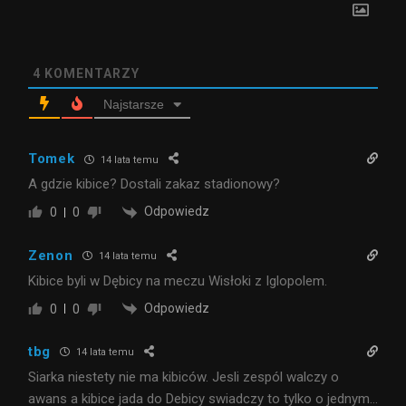
4
KOMENTARZY
Najstarsze
Tomek
14 lata temu
A gdzie kibice? Dostali zakaz stadionowy?
Odpowiedz
0
0
Zenon
14 lata temu
Kibice byli w Dębicy na meczu Wisłoki z Iglopolem.
Odpowiedz
0
0
tbg
14 lata temu
Siarka niestety nie ma kibiców. Jesli zespól walczy o
awans a kibice jada do Debicy swiadczy to tylko o jednym…