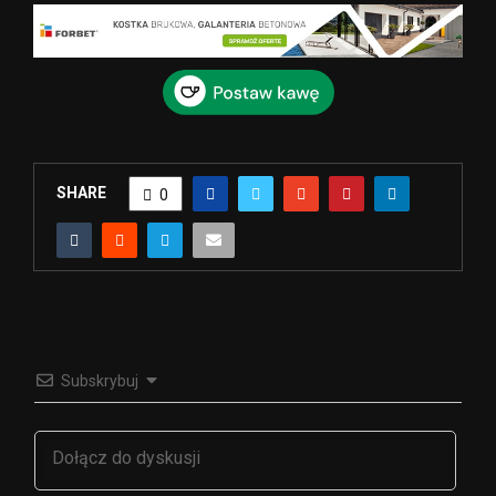
SHARE
0
Subskrybuj