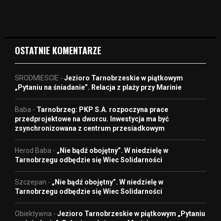
d
e
o
OSTATNIE KOMENTARZE
SRODMIESCIE
-
Jezioro Tarnobrzeskie w piątkowym
„Pytaniu na śniadanie”. Relacja z plaży przy Marinie
Baba
-
Tarnobrzeg: PKP S.A. rozpoczyna prace
przedprojektowe na dworcu. Inwestycja ma być
zsynchronizowana z centrum przesiadkowym
Herod Baba
-
„Nie bądź obojętny”. W niedzielę w
Tarnobrzegu odbędzie się Wiec Solidarności
Szczepan
-
„Nie bądź obojętny”. W niedzielę w
Tarnobrzegu odbędzie się Wiec Solidarności
Obiektywna
-
Jezioro Tarnobrzeskie w piątkowym „Pytaniu