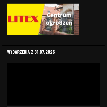
WYDARZENIA Z 31.07.2026
O
d
t
w
a
r
z
a
c