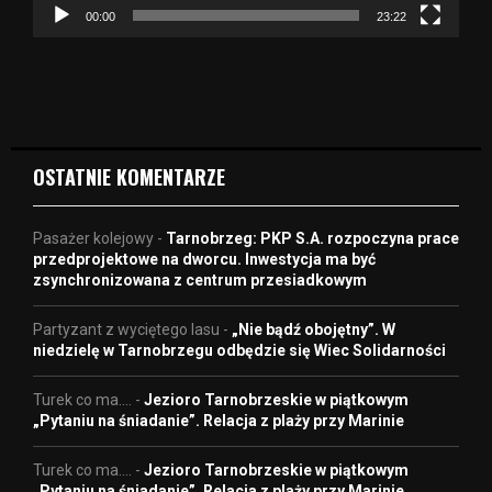
z
00:00
23:22
v
i
d
e
o
OSTATNIE KOMENTARZE
Pasażer kolejowy
-
Tarnobrzeg: PKP S.A. rozpoczyna prace
przedprojektowe na dworcu. Inwestycja ma być
zsynchronizowana z centrum przesiadkowym
Partyzant z wyciętego lasu
-
„Nie bądź obojętny”. W
niedzielę w Tarnobrzegu odbędzie się Wiec Solidarności
Turek co ma....
-
Jezioro Tarnobrzeskie w piątkowym
„Pytaniu na śniadanie”. Relacja z plaży przy Marinie
Turek co ma....
-
Jezioro Tarnobrzeskie w piątkowym
„Pytaniu na śniadanie”. Relacja z plaży przy Marinie