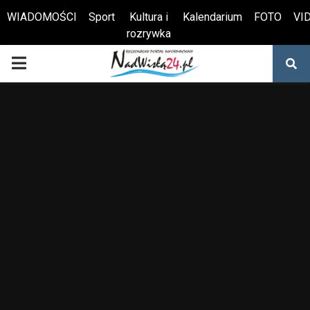
WIADOMOŚCI
Sport
Kultura i
Kalendarium
FOTO
VI
rozrywka
Otwórz pasek narzędzi
PRIMARY
MENU