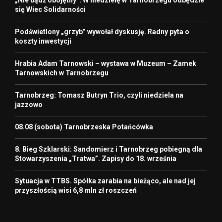
„Nie bądź obojętny”. W niedzielę w Tarnobrzegu odbędzie
się Wiec Solidarności
Podświetlony „grzyb” wywołał dyskusję. Radny pyta o
koszty inwestycji
Hrabia Adam Tarnowski – wystawa w Muzeum – Zamek
Tarnowskich w Tarnobrzegu
Tarnobrzeg: Tomasz Butryn Trio, czyli niedziela na
jazzowo
08.08 (sobota) Tarnobrzeska Potańcówka
8. Bieg Szklarski: Sandomierz i Tarnobrzeg pobiegną dla
Stowarzyszenia „Tratwa”. Zapisy do 18. września
Sytuacja w TTBS. Spółka zarabia na bieżąco, ale nad jej
przyszłością wisi 6,8 mln zł roszczeń