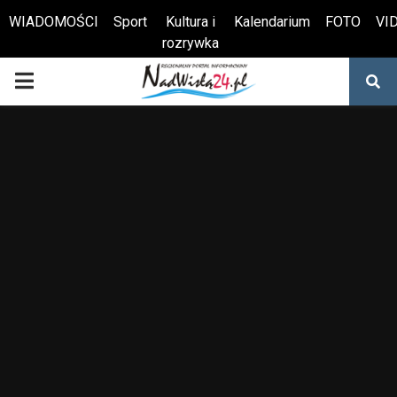
WIADOMOŚCI
Sport
Kultura i
Kalendarium
FOTO
VI
rozrywka
Otwórz pasek narzędzi
PRIMARY
MENU