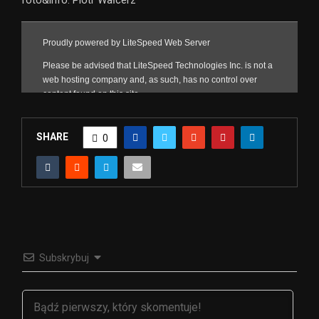
SHARE
0
Subskrybuj