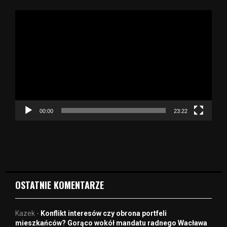
O
d
t
w
a
r
z
a
c
z
00:00
23:22
v
i
d
e
o
OSTATNIE KOMENTARZE
Kazek
-
Konflikt interesów czy obrona portfeli
mieszkańców? Gorąco wokół mandatu radnego Wacława