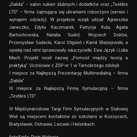
„Dalida” – salon sukien ślubnych i dodatków oraz „Textiles
LTD” – firma zajmująca się ubraniami roboczymi (serwis i
wynajem odzieży). W projekcie wzięli udział: Agnieszka
Janeczko, Edyta Kaczmarek, Patrycja Kula, Agata
Bartochowska, Natalia Sudoł, Wojciech Doktor,
Przemysław Sadecki, Karol Stępień i Kamil Błażejewski, a
opiekę nad nimi sprawowały nauczycielki: Ewa Język i Lidia
Mach. Projekt nosił nazwę „Pomost między teorią a
praktyką”. Uczniowie z ZSP nr 1 w Tarnobrzegu zdobyli:
I miejsce za Najlepszą Prezentację Multimedialną – firma
„Dalida”
III miejsce za Najlepszą Firmę Symulacyjną – firma
„Textiles LTD”.
III Międzynarodowe Targi Firm Symulacyjnych w Stalowej
Woli są miejscem kontaktów ze szkołami w Koszycach,
Bratysławie, Ostrawie, Lwowie i Helsinkach.
foto&info: Piotr Wałcerz