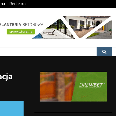
ama
Redakcja
acja