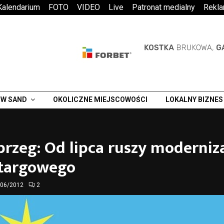
Kalendarium
FOTO
VIDEO
Live
Patronat medialny
Rekl
W SAND
OKOLICZNE MIEJSCOWOŚCI
LOKALNY BIZNES
rzeg: Od lipca ruszy moderniz
 targowego
/06/2012
2