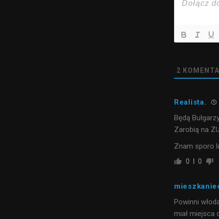
2
KOMENTA
Realista.
Będą Bułgarzy
Zarobią na ZUS
Znam sporo lu
0
0
mieszkanie
Powinni włoda
miał miejsca