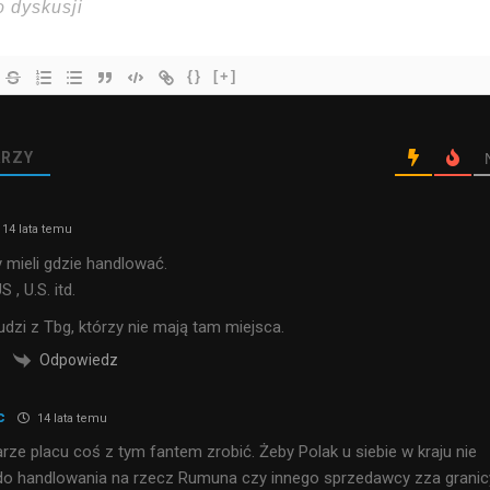
{}
[+]
RZY
14 lata temu
 mieli gdzie handlować.
 , U.S. itd.
dzi z Tbg, którzy nie mają tam miejsca.
Odpowiedz
c
14 lata temu
rze placu coś z tym fantem zrobić. Żeby Polak u siebie w kraju nie
 do handlowania na rzecz Rumuna czy innego sprzedawcy zza granic