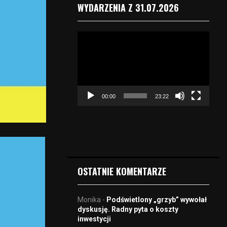
WYDARZENIA Z 31.07.2026
O
d
t
w
a
r
00:00
23:22
z
a
c
z
v
i
d
OSTATNIE KOMENTARZE
e
o
Monika
-
Podświetlony „grzyb” wywołał
dyskusję. Radny pyta o koszty
inwestycji