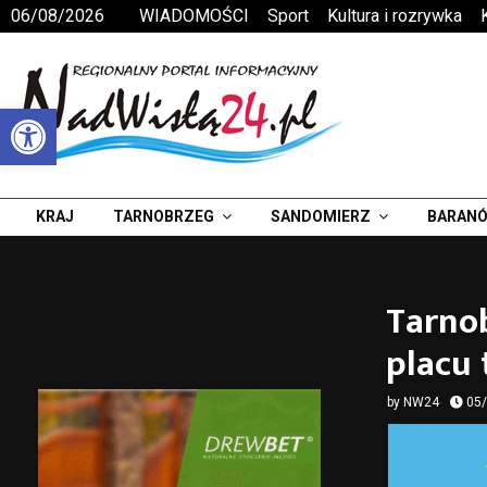
06/08/2026
WIADOMOŚCI
Sport
Kultura i rozrywka
Otwórz pasek narzędzi
KRAJ
TARNOBRZEG
SANDOMIERZ
BARANÓ
Tarnob
placu
by
NW24
05