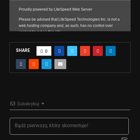
SHARE
0
Subskrybuj