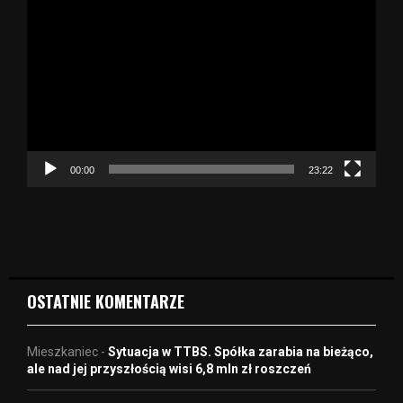
d
t
w
a
r
z
a
c
z
00:00
23:22
v
i
d
e
o
OSTATNIE KOMENTARZE
Mieszkaniec
-
Sytuacja w TTBS. Spółka zarabia na bieżąco,
ale nad jej przyszłością wisi 6,8 mln zł roszczeń