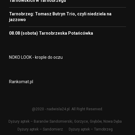
Tarnowskich w Tarnobrzegu
Tarnobrzeg: Tomasz Butryn Trio, czyli niedziela na
jazzowo
08.08 (sobota) Tarnobrzeska Potańcówka
NOKO LOOK - krople do oczu
Rankomat.pl
@2020 - nadwisla24.pl. All Right Reserved.
Dyżury aptek – Baranów Sandomierski, Gorzyce, Grębów, Nowa Dęba
Dyżury aptek – Sandomierz
Dyżury aptek – Tarnobrzeg