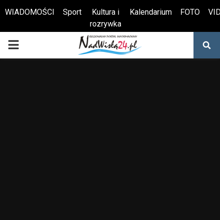
WIADOMOŚCI
Sport
Kultura i
Kalendarium
FOTO
VI
rozrywka
Otwórz pasek narzędzi
PRIMARY
MENU