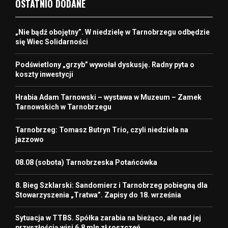
OSTATNIO DODANE
„Nie bądź obojętny”. W niedzielę w Tarnobrzegu odbędzie
się Wiec Solidarności
Podświetlony „grzyb” wywołał dyskusję. Radny pyta o
koszty inwestycji
Hrabia Adam Tarnowski – wystawa w Muzeum – Zamek
Tarnowskich w Tarnobrzegu
Tarnobrzeg: Tomasz Butryn Trio, czyli niedziela na
jazzowo
08.08 (sobota) Tarnobrzeska Potańcówka
8. Bieg Szklarski: Sandomierz i Tarnobrzeg pobiegną dla
Stowarzyszenia „Tratwa”. Zapisy do 18. września
Sytuacja w TTBS. Spółka zarabia na bieżąco, ale nad jej
przyszłością wisi 6,8 mln zł roszczeń