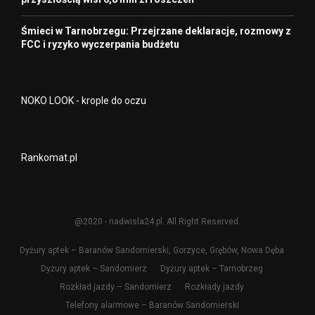
Śmieci w Tarnobrzegu: Przejrzane deklaracje, rozmowy z
FCC i ryzyko wyczerpania budżetu
NOKO LOOK - krople do oczu
Rankomat.pl
@2020 - nadwisla24.pl. All Right Reserved.
Dyżury aptek – Baranów Sandomierski, Gorzyce, Grębów, Nowa Dęba
Dyżury aptek – Sandomierz
Dyżury aptek – Tarnobrzeg
Rozkład jazdy – Sandomierz
Rozkłady jazdy
Telefony alarmowe – Baranów Sandomierski