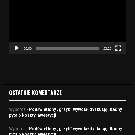
t
w
a
r
z
a
c
z
00:00
23:22
v
i
d
e
o
OSTATNIE KOMENTARZE
Wyborca
-
Podświetlony „grzyb” wywołał dyskusję. Radny
pyta o koszty inwestycji
Wyborca
-
Podświetlony „grzyb” wywołał dyskusję. Radny
pyta o koszty inwestycji