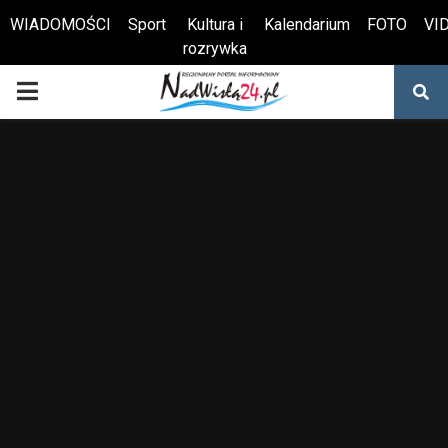
WIADOMOŚCI
Sport
Kultura i
Kalendarium
FOTO
VI
rozrywka
Otwórz pasek narzędzi
PRIMARY
MENU