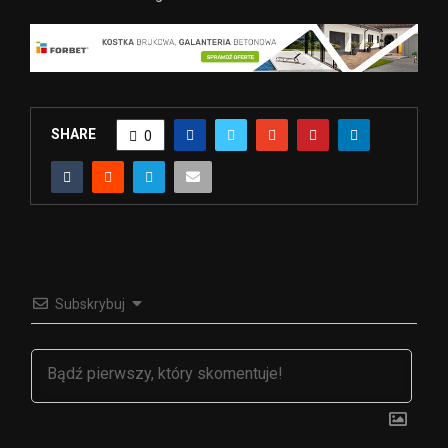
SHARE
0
Subskrybuj