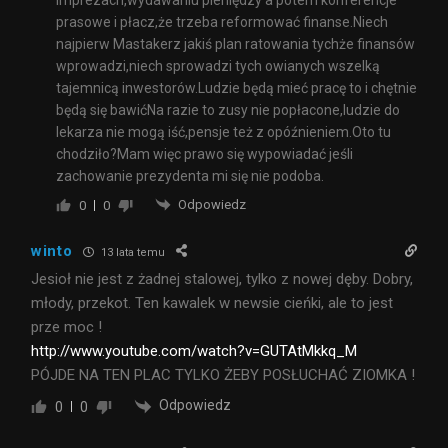
prasowe i płacz,że trzeba reformować finanse.Niech
najpierw Mastakerz jakiś plan ratowania tychże finansów
wprowadzi,niech sprowadzi tych owianych wszelką
tajemnicą inwestorów.Ludzie będą mieć pracę to i chętnie
będą się bawićNa razie to zusy nie popłacone,ludzie do
lekarza nie mogą iść,pensje też z opóźnieniem.Oto tu
chodziło?Mam więc prawo się wypowiadać jeśli
zachowanie prezydenta mi się nie podoba.
Odpowiedz
0
0
winto
13 lata temu
Jesioł nie jest z żadnej stalowej, tylko z nowej dęby. Dobry,
młody, przekot. Ten kawalek w newsie cieńki, ale to jest
prze moc !
http://www.youtube.com/watch?v=GUTAtMkkq_M
PÓJDE NA TEN PLAC TYLKO ŻEBY POSŁUCHAĆ ZIOMKA !
Odpowiedz
0
0