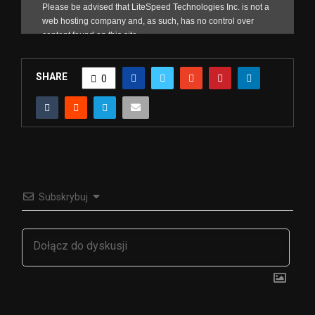
SHARE
0
Subskrybuj