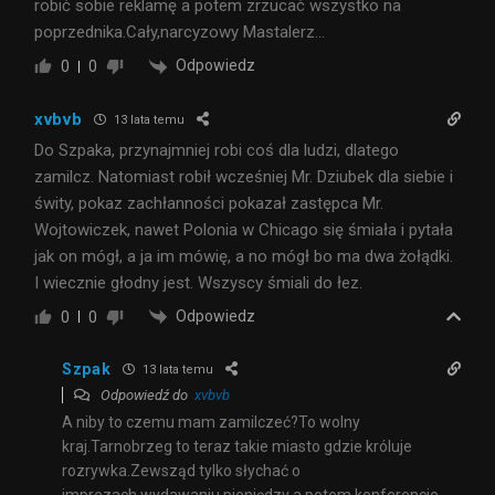
robić sobie reklamę a potem zrzucać wszystko na
poprzednika.Cały,narcyzowy Mastalerz…
Odpowiedz
0
0
xvbvb
13 lata temu
Do Szpaka, przynajmniej robi coś dla ludzi, dlatego
zamilcz. Natomiast robił wcześniej Mr. Dziubek dla siebie i
świty, pokaz zachłanności pokazał zastępca Mr.
Wojtowiczek, nawet Polonia w Chicago się śmiała i pytała
jak on mógł, a ja im mówię, a no mógł bo ma dwa żołądki.
I wiecznie głodny jest. Wszyscy śmiali do łez.
Odpowiedz
0
0
Szpak
13 lata temu
Odpowiedź do
xvbvb
A niby to czemu mam zamilczeć?To wolny
kraj.Tarnobrzeg to teraz takie miasto gdzie króluje
rozrywka.Zewsząd tylko słychać o
imprezach,wydawaniu pieniędzy a potem konferencje