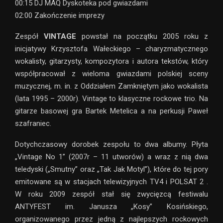
00:15 DJ MAQ Dyskoteka pod gwiazdami
02:00 Zakończenie imprezy
Zespół
VINTAGE
powstał na początku 2005 roku z
inicjatywy Krzysztofa Wałeckiego – charyzmatycznego
wokalisty, gitarzysty, kompozytora i autora tekstów, który
współpracował z wieloma gwiazdami polskiej sceny
muzycznej, m. in. z Oddziałem Zamkniętym jako wokalista
(lata 1995 – 2000r). Vintage to klasyczne rockowe trio. Na
gitarze basowej gra Bartek Metelica a na perkusji Paweł
szafraniec.
Dotychczasowy dorobek zespołu to dwa albumy. Płyta
„Vintage No 1” (2007r – 11 utworów) a wraz z nią dwa
teledyski („Smutny” oraz „Tak Jak Motyl”), które do tej pory
emitowane są w stacjach telewizyjnych TV4 i POLSAT 2 .
W roku 2009 zespół stał się zwycięzcą festiwalu
ANTYFEST im. Janusza „Kosy” Kosińskiego,
organizowanego przez jedną z najlepszych rockowych