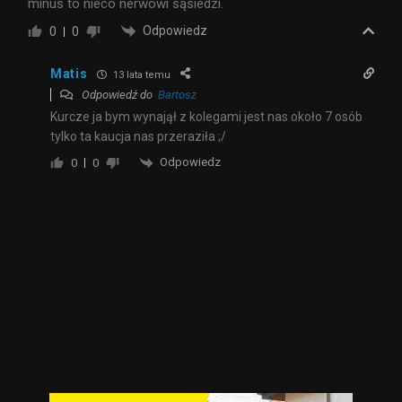
minus to nieco nerwowi sąsiedzi.
Odpowiedz
0
0
Matis
13 lata temu
Odpowiedź do
Bartosz
Kurcze ja bym wynajął z kolegami jest nas około 7 osób
tylko ta kaucja nas przeraziła ;/
Odpowiedz
0
0