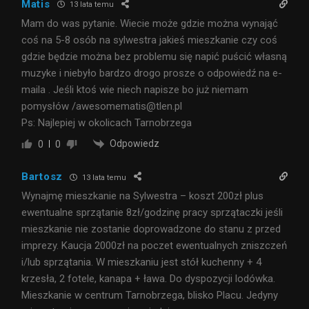
Matis
13 lata temu
Mam do was pytanie. Wiecie może gdzie można wynająć
coś na 5-8 osób na sylwestra jakieś mieszkanie czy coś
gdzie będzie można bez problemu się napić puścić własną
muzyke i niebyło bardzo drogo prosze o odpowiedź na e-
maila . Jeśli ktoś wie niech napisze bo już niemam
pomysłów /awesomematis@tlen.pl
Ps: Najlepiej w okolicach Tarnobrzega
Odpowiedz
0
0
Bartosz
13 lata temu
Wynajmę mieszkanie na Sylwestra – koszt 200zł plus
ewentualne sprzątanie 8zł/godzinę pracy sprzątaczki jeśli
mieszkanie nie zostanie doprowadzone do stanu z przed
imprezy. Kaucja 2000zł na poczet ewentualnych zniszczeń
i/lub sprzątania. W mieszkaniu jest stół kuchenny + 4
krzesła, 2 fotele, kanapa + ława. Do dyspozycji lodówka.
Mieszkanie w centrum Tarnobrzega, blisko Placu. Jedyny