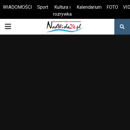
WIADOMOŚCI
Sport
Kultura i
Kalendarium
FOTO
VI
rozrywka
Otwórz pasek narzędzi
PRIMARY
MENU