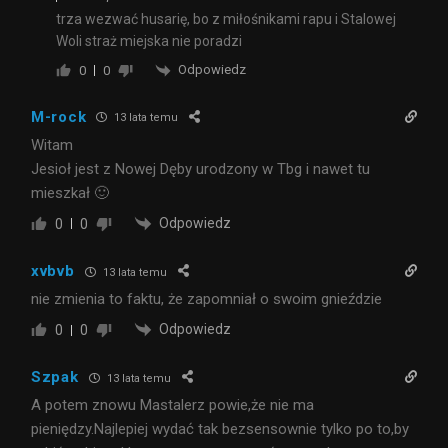
trza wezwać husarię, bo z miłośnikami rapu i Stalowej
Woli straż miejska nie poradzi
Odpowiedz
0
0
M-rock
13 lata temu
Witam
Jesioł jest z Nowej Dęby urodzony w Tbg i nawet tu
mieszkał 🙂
Odpowiedz
0
0
xvbvb
13 lata temu
nie zmienia to faktu, że zapomniał o swoim gnieździe
Odpowiedz
0
0
Szpak
13 lata temu
A potem znowu Mastalerz powie,że nie ma
pieniędzy.Najlepiej wydać tak bezsensownie tylko po to,by