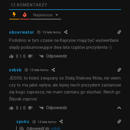
12
KOMENTARZY
Najstarsze
obserwator
13 lata temu
Podobno w tym czasie na Kaprysie mają być wyświetlane
slajdy podsumowujące dwa lata rządów prezydenta:-)
Odpowiedz
0
0
xvbvb
13 lata temu
JESIOŁ to koleś związany ze Stalą Stalowa Wola, nie wiem
czy to ma jakiś wpływ, ale lepiej niech prezydent zastanowi
się kogo zaprasza, nie mam zamiaru go słuchać. Niech go
Ślęzak zaprosi
Odpowiedz
0
0
spoko
13 lata temu
Odpowiedź do
xvbvb