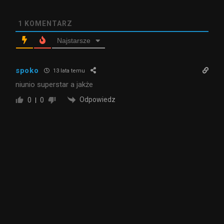
1
KOMENTARZ
Najstarsze
spoko
13 lata temu
niunio superstar a jakże
Odpowiedz
0
0