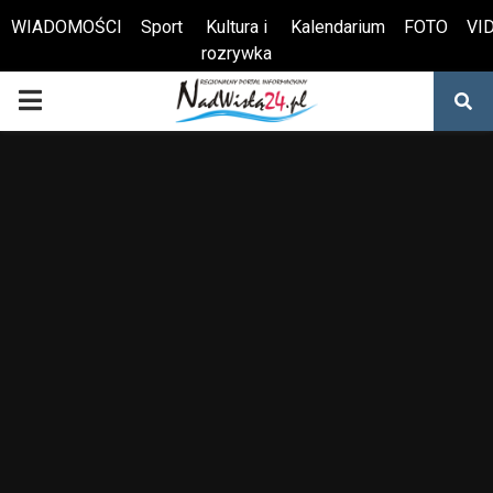
WIADOMOŚCI
Sport
Kultura i
Kalendarium
FOTO
VI
rozrywka
Otwórz pasek narzędzi
PRIMARY
MENU