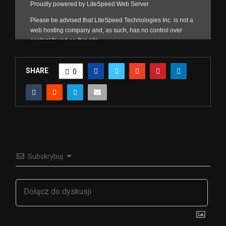
SHARE
0
Subskrybuj