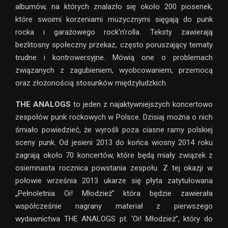
albumów, na których znalazło się około 200 piosenek,
które swoimi korzeniami muzycznymi sięgają do punk
rocka i garażowego rock’n’rolla. Teksty zawierają
bezlitosny społeczny przekaz, często poruszający tematy
trudne i kontrowersyjne. Mówią one o problemach
związanych z zagubieniem, wyobcowaniem, przemocą
oraz złożonością stosunków międzyludzkich.
THE ANALOGS
to jeden z najaktywniejszych koncertowo
zespołów punk rockowych w Polsce. Dzisiaj można o nich
śmiało powiedzieć, że wyrośli poza ciasne ramy polskiej
sceny punk. Od jesieni 2013 do końca wiosny 2014 roku
zagrają około 70 koncertów, które będą miały związek z
osiemnasta rocznica powstania zespołu. Z tej okazji w
połowie września 2013 ukarze się płyta zatytułowana
„Pełnoletnia Oi! Młodzież” która będzie zawierała
współcześnie nagrany materiał z pierwszego
wydawnictwa THE ANALOGS pt. ‘Oi! Młodzież”, który do