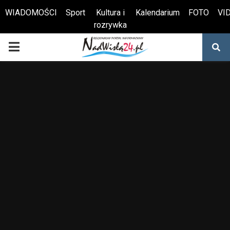
WIADOMOŚCI
Sport
Kultura i
Kalendarium
FOTO
VI
rozrywka
Otwórz pasek narzędzi
PRIMARY
MENU