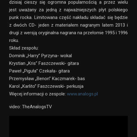
dzisiaj cieszy się ogromna popularnością a przez wielu
jest uważany za jedną z najważniejszych płyt polskiego
punk rocka. Limitowana część nakładu składać się będzie
z dwóch CD- jeden z materiałem nagranym latem 2013 i
drugi z wersją oryginalna nagrana na przełomie 1995 i 1996
roku.
Skład zespołu:
Dominik „Harry” Pyrzyna- wokal
Krystian „Kris” Faszczewski- gitara
Paweł „Piguła” Czekała- gitara
Przemysław „Benon” Kaczmarek- bas
Karol „Karlito” Faszczewski- perkusja
Więcej informacji o zespole:
www.analogs.pl
video: TheAnalogsTV