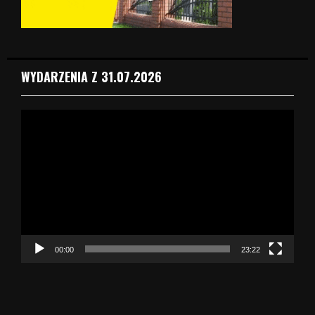
WYDARZENIA Z 31.07.2026
O
d
t
w
a
r
z
a
c
z
00:00
23:22
v
i
d
e