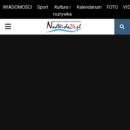
WIADOMOŚCI
Sport
Kultura i
Kalendarium
FOTO
VI
rozrywka
Otwórz pasek narzędzi
PRIMARY
MENU