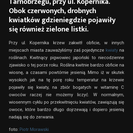
Tarnobrzegu, przy ul. Kopernika.
Obok czerwonych, drobnych
kwiatków gdzieniegdzie pojawiły
się również zielone listki.
Przy ul. Kopernika krzew zakwitł obficie, w innych
miejscach miasta zauważyliśmy zaś pojedyncze
kwiaty
na
roślinach. Kwitnący pigwowiec japoński to niecodzienne
zjawisko o tej porze roku. Roślina kwitnie bardzo obficie na
wiosnę, a czasami powtórnie jesienią. Mimo iż w skutek
wysokich jak na tę porę roku temperatur na krzewie
pojawiły się kwiaty, na zbiór bogatych w witaminę C
owoców raczej nie możemy liczyć. W normalnym,
wiosennym cyklu po przekwitnięciu kwiatów, zawiązują się
owoce, które bardzo długo dojrzewają i dopiero jesienią
nadają się do zerwania.
foto:
Piotr Morawski