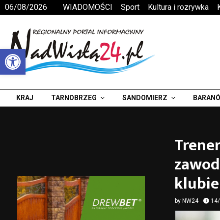
06/08/2026
WIADOMOŚCI
Sport
Kultura i rozrywka
Otwórz pasek narzędzi
KRAJ
TARNOBRZEG
SANDOMIERZ
BARANÓ
Trener
zawodn
klubie
by
NW24
14