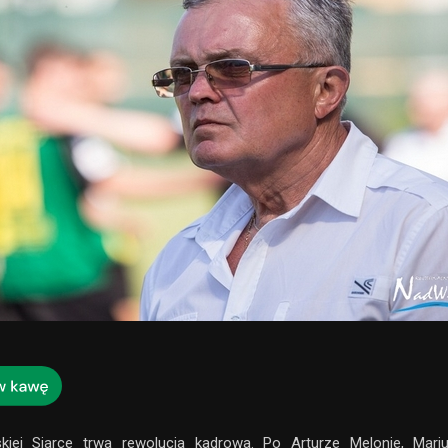
kiej Siarce trwa rewolucja kadrowa. Po Arturze Melonie, Mariu