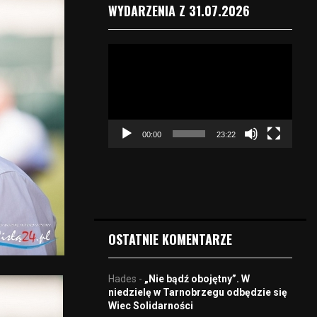
WYDARZENIA Z 31.07.2026
O
d
t
w
a
r
00:00
23:22
z
a
c
z
v
i
d
OSTATNIE KOMENTARZE
e
o
Hades
-
„Nie bądź obojętny”. W
niedzielę w Tarnobrzegu odbędzie się
Wiec Solidarności