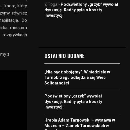
Z Tbga
-
Podświetlony „grzyb” wywołał
 Traore, który
dyskusję. Radny pyta o koszty
czymy również
inwestycji
abilitację. Do
Siarka meczem
 rozgrywkach
śmy z
OSTATNIO DODANE
„Nie bądź obojętny”. W niedzielę w
Tarnobrzegu odbędzie się Wiec
Solidarności
Podświetlony „grzyb” wywołał
dyskusję. Radny pyta o koszty
inwestycji
Hrabia Adam Tarnowski – wystawa w
Muzeum – Zamek Tarnowskich w