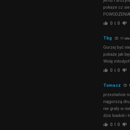
jemu I drozyn
pokaze cz sie
POWODZENI
0
0
Tbg
11 lat
Gorzej być ni
pokaże jak będ
Wolę młodych 
0
0
Tomasz
1
przestańcie na
najgorszą dru
nie grały w ni
dzis biadoli i
0
0