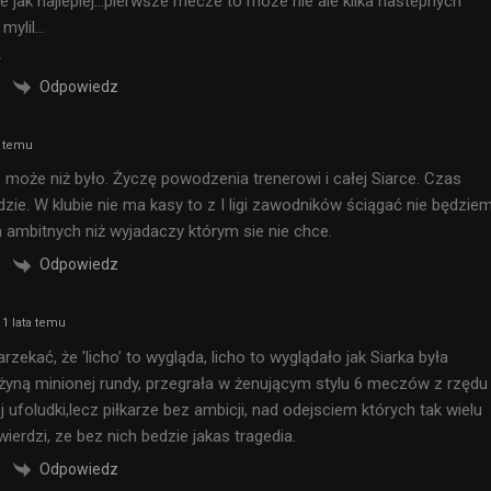
ie jak najlepiej…pierwsze mecze to moze nie ale kilka nastepnych
 mylil…
A
Odpowiedz
a temu
e może niż było. Życzę powodzenia trenerowi i całej Siarce. Czas
zie. W klubie nie ma kasy to z I ligi zawodników ściągać nie będziem
ambitnych niż wyjadaczy którym sie nie chce.
Odpowiedz
1 lata temu
rzekać, że 'licho’ to wygląda, licho to wyglądało jak Siarka była
żyną minionej rundy, przegrała w żenującym stylu 6 meczów z rzędu
ej ufoludki,lecz piłkarze bez ambicji, nad odejsciem których tak wielu
 twierdzi, ze bez nich bedzie jakas tragedia.
Odpowiedz