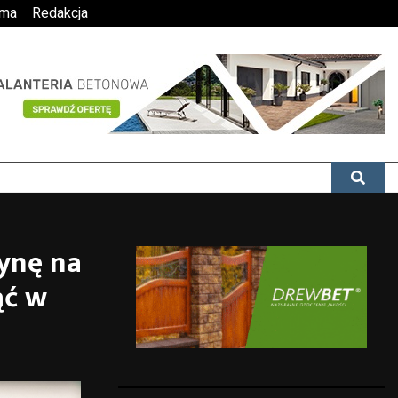
ama
Redakcja
żynę na
ąć w