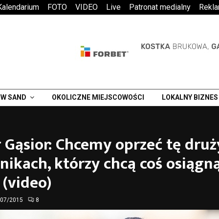
Kalendarium
FOTO
VIDEO
Live
Patronat medialny
Rekl
W SAND
OKOLICZNE MIEJSCOWOŚCI
LOKALNY BIZNES
 Gąsior: Chcemy oprzeć tę dru
ikach, którzy chcą coś osiągn
 (video)
/07/2015
8