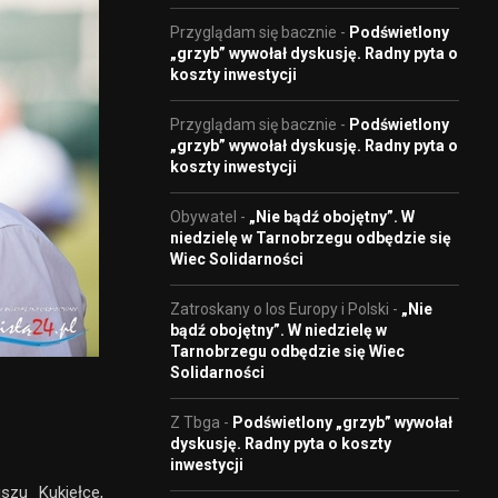
Przyglądam się bacznie
-
Podświetlony
„grzyb” wywołał dyskusję. Radny pyta o
koszty inwestycji
Przyglądam się bacznie
-
Podświetlony
„grzyb” wywołał dyskusję. Radny pyta o
koszty inwestycji
Obywatel
-
„Nie bądź obojętny”. W
niedzielę w Tarnobrzegu odbędzie się
Wiec Solidarności
Zatroskany o los Europy i Polski
-
„Nie
bądź obojętny”. W niedzielę w
Tarnobrzegu odbędzie się Wiec
Solidarności
Z Tbga
-
Podświetlony „grzyb” wywołał
dyskusję. Radny pyta o koszty
inwestycji
szu Kukiełce,