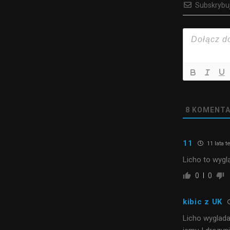
Subskrybu
8
KOMENTA
11
11 lata 
Licho to wygl
0
0
kibic z UK
Licho wyglada