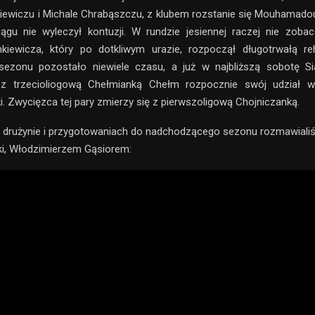
iewiczu i Michale Chrabąszczu, z klubem rozstanie się Mouhamadou
ągu nie wyleczył kontuzji. W rundzie jesiennej raczej nie zoba
kiewicza, który po dotkliwym urazie, rozpoczął długotrwałą reh
sezonu pozostało niewiele czasu, a już w najbliższą sobotę 
z trzecioliogową Chełmianką Chełm rozpocznie swój udział w
i. Zwycięzca tej pary zmierzy się z pierwszoligową Chojniczanką.
 drużynie i przygotowaniach do nadchodzącego sezonu rozmawiali
ki, Włodzimierzem Gąsiorem: