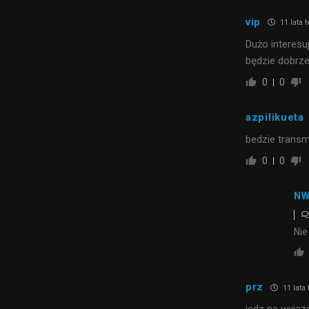
vip
11 lata 
Dużo interesu
będzie dobrz
0
0
azpilikueta
bedzie transm
0
0
NW
Nie
prz
11 lata