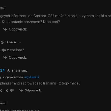
temu
jących informacji od Gąsiora. Cóż można zrobić, trzymam kciuki a n
e. Kto zostanie prezesem? Ktoś coś?
Odpowiedz
11 lata temu
isja z chełma?
Odpowiedz
24
11 lata temu
Odpowiedź do
azpilikueta
 planujemy przeprowadzać transmisji z tego meczu.
Odpowiedz
0
0
 temu