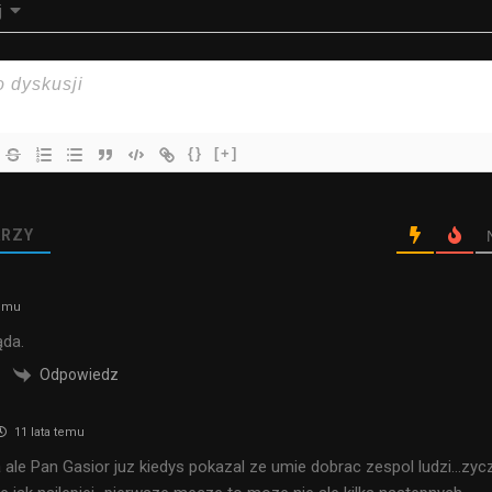
j
{}
[+]
RZY
temu
ąda.
Odpowiedz
11 lata temu
 ale Pan Gasior juz kiedys pokazal ze umie dobrac zespol ludzi…zyc