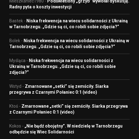
Mieszkaniec1980
-
Podświetlony „grzyb” wywołał dyskusję.
Radny pyta o koszty inwestycji
Bastek
-
Niska frekwencja na wiecu solidarności z Ukrainą
w Tarnobrzegu. „Gdzie są ci, co robili sobie zdjęcia?”
Bolek
-
Niska frekwencja na wiecu solidarności z Ukrainą w
Tarnobrzegu. „Gdzie są ci, co robili sobie zdjęcia?”
Myśląca
-
Niska frekwencja na wiecu solidarności z
Ukrainą w Tarnobrzegu. „Gdzie są ci, co robili sobie
zdjęcia?”
Wstyd
-
Zmarnowane „setki” się zemściły. Siarka
przegrywa z Czarnymi Połaniec 0:1 (video)
Ktoś
-
Zmarnowane „setki” się zemściły. Siarka przegrywa
z Czarnymi Połaniec 0:1 (video)
Kokos
-
„Nie bądź obojętny”. W niedzielę w Tarnobrzegu
odbędzie się Wiec Solidarności