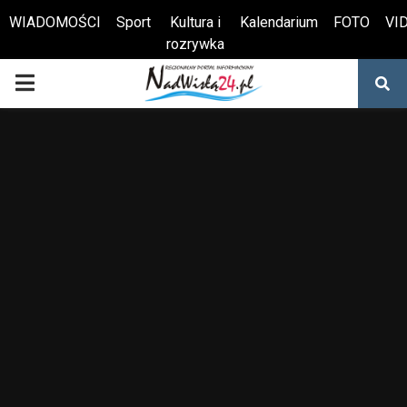
WIADOMOŚCI
Sport
Kultura i
Kalendarium
FOTO
VI
rozrywka
Otwórz pasek narzędzi
PRIMARY
MENU