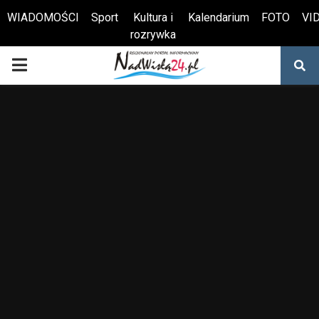
WIADOMOŚCI
Sport
Kultura i
Kalendarium
FOTO
VI
rozrywka
Otwórz pasek narzędzi
PRIMARY
MENU