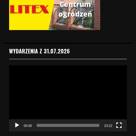
WYDARZENIA Z 31.07.2026
O
d
t
w
a
r
z
a
c
z
00:00
23:22
v