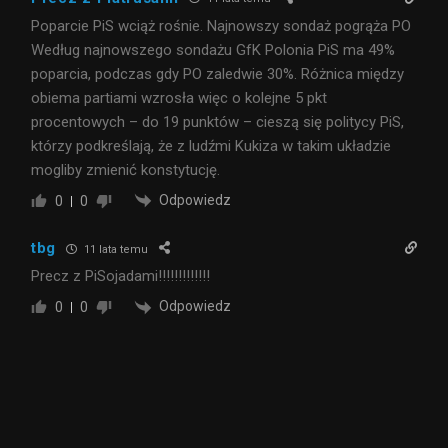
Poparcie PiS wciąż rośnie. Najnowszy sondaż pogrąża PO
Według najnowszego sondażu GfK Polonia PiS ma 49%
poparcia, podczas gdy PO zaledwie 30%. Różnica między
obiema partiami wzrosła więc o kolejne 5 pkt
procentowych – do 19 punktów – cieszą się politycy PiS,
którzy podkreślają, że z ludźmi Kukiza w takim układzie
mogliby zmienić konstytucję.
Odpowiedz
0
0
tbg
11 lata temu
Precz z PiSojadami!!!!!!!!!!!!!
Odpowiedz
0
0