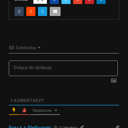
Subskrybuj
2
KOMENTARZY
Najstarsze
Precz z Platfusami
11 lata temu