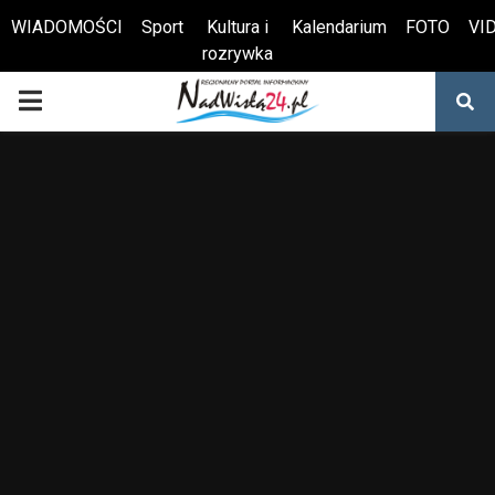
WIADOMOŚCI
Sport
Kultura i
Kalendarium
FOTO
VI
rozrywka
Otwórz pasek narzędzi
PRIMARY
MENU