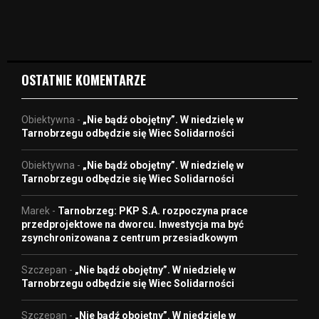
i
d
e
o
OSTATNIE KOMENTARZE
Obiektywna
-
„Nie bądź obojętny”. W niedzielę w
Tarnobrzegu odbędzie się Wiec Solidarności
Obiektywna
-
„Nie bądź obojętny”. W niedzielę w
Tarnobrzegu odbędzie się Wiec Solidarności
Marek
-
Tarnobrzeg: PKP S.A. rozpoczyna prace
przedprojektowe na dworcu. Inwestycja ma być
zsynchronizowana z centrum przesiadkowym
Szczepan
-
„Nie bądź obojętny”. W niedzielę w
Tarnobrzegu odbędzie się Wiec Solidarności
Szczepan
-
„Nie bądź obojętny”. W niedzielę w