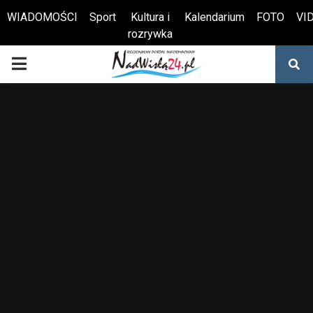
WIADOMOŚCI
Sport
Kultura i
Kalendarium
FOTO
VI
rozrywka
Otwórz pasek narzędzi
PRIMARY
MENU