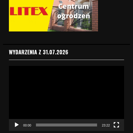
WYDARZENIA Z 31.07.2026
O
d
t
w
a
r
z
a
c
z
00:00
23:22
v