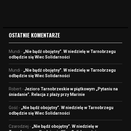
i
d
e
o
OSTATNIE KOMENTARZE
Mundi
-
„Nie bądź obojętny”. W niedzielę w Tarnobrzegu
odbędzie się Wiec Solidarności
Mundi
-
„Nie bądź obojętny”. W niedzielę w Tarnobrzegu
odbędzie się Wiec Solidarności
Robert
-
Jezioro Tarnobrzeskie w piątkowym „Pytaniu na
śniadanie”. Relacja z plaży przy Marinie
Gość
-
„Nie bądź obojętny”. W niedzielę w Tarnobrzegu
odbędzie się Wiec Solidarności
Czarodziej
-
„Nie bądź obojętny”. W niedzielę w