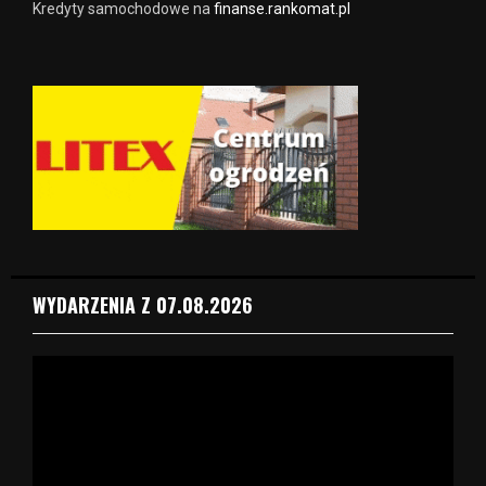
Kredyty samochodowe na
finanse.rankomat.pl
WYDARZENIA Z 07.08.2026
O
d
t
w
a
r