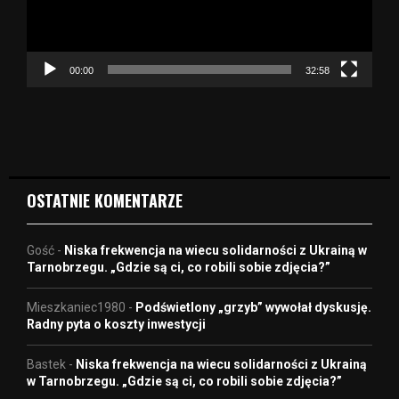
z
a
c
z
00:00
32:58
v
i
d
e
o
OSTATNIE KOMENTARZE
Gość
-
Niska frekwencja na wiecu solidarności z Ukrainą w
Tarnobrzegu. „Gdzie są ci, co robili sobie zdjęcia?”
Mieszkaniec1980
-
Podświetlony „grzyb” wywołał dyskusję.
Radny pyta o koszty inwestycji
Bastek
-
Niska frekwencja na wiecu solidarności z Ukrainą
w Tarnobrzegu. „Gdzie są ci, co robili sobie zdjęcia?”