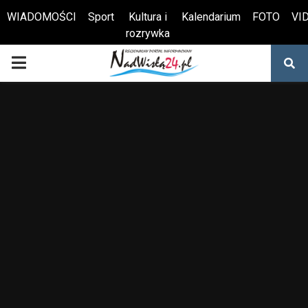
WIADOMOŚCI
Sport
Kultura i
Kalendarium
FOTO
VI
rozrywka
Otwórz pasek narzędzi
PRIMARY
MENU