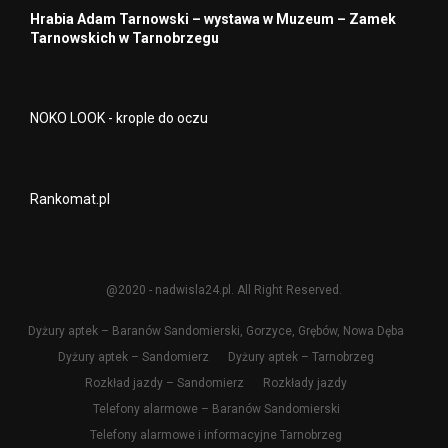
Hrabia Adam Tarnowski – wystawa w Muzeum – Zamek
Tarnowskich w Tarnobrzegu
NOKO LOOK - krople do oczu
Rankomat.pl
@2020 - nadwisla24.pl. All Right Reserved.
Dyżury aptek – Baranów Sandomierski, Gorzyce, Grębów, Nowa Dęba
Dyżury aptek – Sandomierz
Dyżury aptek – Tarnobrzeg
Rozkład jazdy – Sandomierz
Rozkłady jazdy
Telefony alarmowe – Baranów Sandomierski
Telefony alarmowe i informacyjne Tarnobrzeg