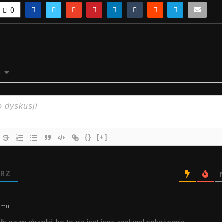
0
j
{}
[+]
RZ
temu
łb czym chwalić, bo to nie jest jego zasługa! pokaż panie