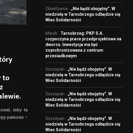
Obiektywna
-
„Nie bądź obojętny”. W
niedzielę w Tarnobrzegu odbędzie się
Wiec Solidarności
Marek
-
Tarnobrzeg: PKP S.A.
rozpoczyna prace przedprojektowe na
dworcu. Inwestycja ma być
zsynchronizowana z centrum
przesiadkowym
tóry
Szczepan
-
„Nie bądź obojętny”. W
 to
niedzielę w Tarnobrzegu odbędzie się
Wiec Solidarności
z
alewie.
Szczepan
-
„Nie bądź obojętny”. W
niedzielę w Tarnobrzegu odbędzie się
Wiec Solidarności
ował, żeby ta
ampy parkowe –
Szczepan
-
„Nie bądź obojętny”. W
niedzielę w Tarnobrzegu odbędzie się
Wiec Solidarności