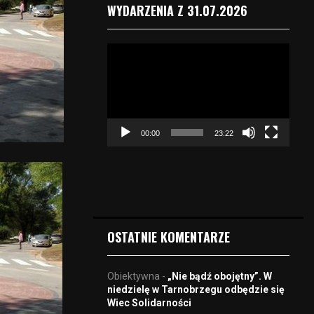
WYDARZENIA Z 31.07.2026
O
d
t
w
a
r
00:00
23:22
z
a
c
z
v
i
d
OSTATNIE KOMENTARZE
e
o
Obiektywna
-
„Nie bądź obojętny”. W
niedzielę w Tarnobrzegu odbędzie się
Wiec Solidarności