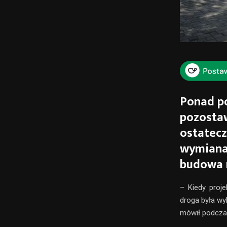
Ponad pó
pozostaw
ostatecz
wymiana 
budowa m
– Kiedy proj
droga była wy
mówił podczas