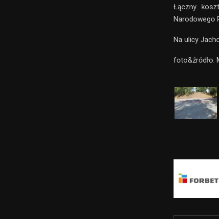
Łączny koszt
Narodowego P
Na ulicy Jach
foto&źródło: