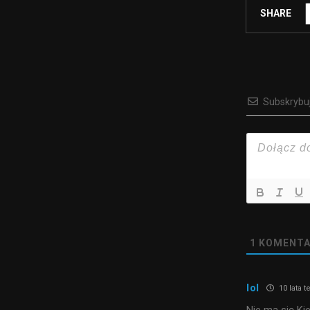
SHARE
Subskrybu
1
KOMENTA
lol
10 lata 
Nie ma się Kie