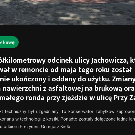
łkilometrowy odcinek ulicy Jachowicza, k
ał w remoncie od maja tego roku został
nie ukończony i oddany do użytku. Zmiany
nawierzchni z asfaltowej na brukową ora
ałego ronda przy zjeździe w ulicę Przy Z
ekt techniczny był uzgadniany. To konserwator zabytków zapropon
konana w technologii z kostki. Ponadto zostały dołączone ładne l
 odbioru Prezydent Grzegorz Kiełb.