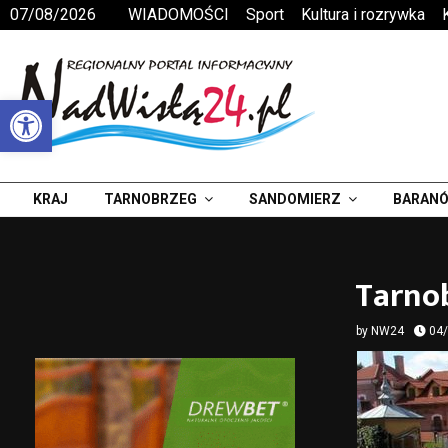
07/08/2026
WIADOMOŚCI
Sport
Kultura i rozrywka
Otwórz pasek narzędzi
KRAJ
TARNOBRZEG
SANDOMIERZ
BARANÓ
Tarnob
by
NW24
04