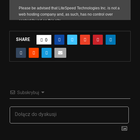
SHARE
0
Subskrybuj