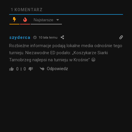
1
KOMENTARZ
Najstarsze
szyderca
10 lata temu
Rozbieżne informacje podają lokalne media odnośnie tego
turnieju. Niezawodne ED podało: „Koszykarze Siarki
Tarnobrzeg najlepsi na turnieju w Krośnie” 😀
Odpowiedz
0
0