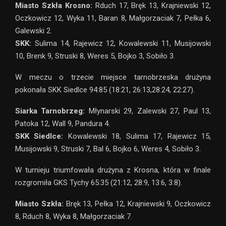
Miasto Szkła Krosno:
Rduch 17, Bręk 13, Krajniewski 12,
Oczkowicz 12, Wyka 11, Baran 8, Małgorzaciak 7, Pełka 6,
Galewski 2.
SKK:
Sulima 14, Rajewicz 12, Kowalewski 11, Musijowski
10, Brenk 9, Struski 8, Weres 5, Bojko 3, Sobiło 3.
W meczu o trzecie miejsce tarnobrzeska drużyna
pokonała SKK Siedlce 94:85 (18:21, 26:13,28:24, 22:27).
Siarka Tarnobrzeg:
Młynarski 29, Zalewski 27, Paul 13,
Patoka 12, Wall 9, Pandura 4.
SKK Siedlce:
Kowalewski 18, Sulima 17, Rajewicz 15,
Musijowski 9, Struski 7, Bal 6, Bojko 6, Weres 4, Sobiło 3.
W turnieju triumfowała drużyna z Krosna, która w finale
rozgromiła GKS Tychy 65:35 (21:12, 28:9, 13:6, 3:8).
Miasto Szkła:
Bręk 13, Pełka 12, Krajniewski 9, Oczkowicz
8, Rduch 8, Wyka 8, Małgorzaciak 7.