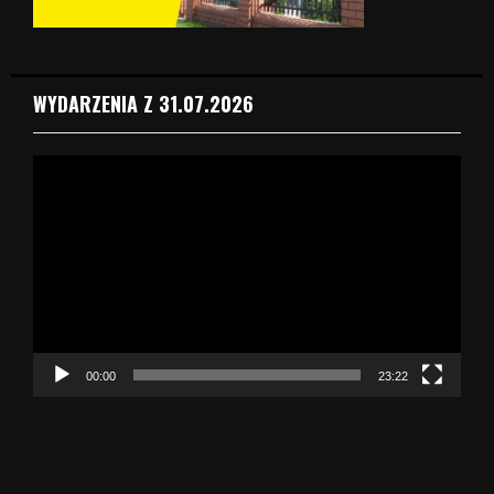
WYDARZENIA Z 31.07.2026
O
d
t
w
a
r
z
a
c
z
00:00
23:22
v
i
d
e
o