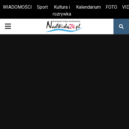
WIADOMOŚCI
Sport
Kultura i
Kalendarium
FOTO
VI
rozrywka
Otwórz pasek narzędzi
PRIMARY
MENU