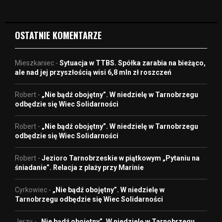
e
o
OSTATNIE KOMENTARZE
Mieszkaniec
-
Sytuacja w TTBS. Spółka zarabia na bieżąco,
ale nad jej przyszłością wisi 6,8 mln zł roszczeń
Robert
-
„Nie bądź obojętny”. W niedzielę w Tarnobrzegu
odbędzie się Wiec Solidarności
Robert
-
„Nie bądź obojętny”. W niedzielę w Tarnobrzegu
odbędzie się Wiec Solidarności
Robert
-
Jezioro Tarnobrzeskie w piątkowym „Pytaniu na
śniadanie”. Relacja z plaży przy Marinie
Cyrkowiec
-
„Nie bądź obojętny”. W niedzielę w
Tarnobrzegu odbędzie się Wiec Solidarności
Jerzy
-
„Nie bądź obojętny”. W niedzielę w Tarnobrzegu