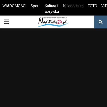
WIADOMOŚCI
Sport
Kultura i
Kalendarium
FOTO
VI
rozrywka
Otwórz pasek narzędzi
PRIMARY
MENU