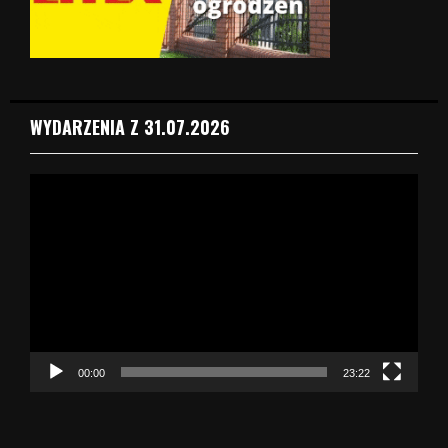
WYDARZENIA Z 31.07.2026
O
d
t
w
a
r
z
a
c
z
00:00
23:22
v
i
d