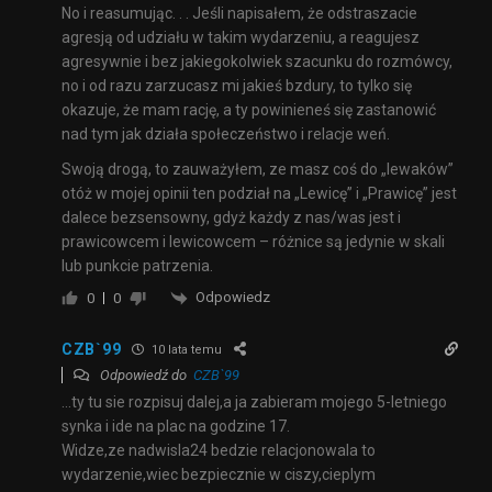
No i reasumując. . . Jeśli napisałem, że odstraszacie
agresją od udziału w takim wydarzeniu, a reagujesz
agresywnie i bez jakiegokolwiek szacunku do rozmówcy,
no i od razu zarzucasz mi jakieś bzdury, to tylko się
okazuje, że mam rację, a ty powinieneś się zastanowić
nad tym jak działa społeczeństwo i relacje weń.
Swoją drogą, to zauważyłem, ze masz coś do „lewaków”
otóż w mojej opinii ten podział na „Lewicę” i „Prawicę” jest
dalece bezsensowny, gdyż każdy z nas/was jest i
prawicowcem i lewicowcem – różnice są jedynie w skali
lub punkcie patrzenia.
Odpowiedz
0
0
CZB`99
10 lata temu
Odpowiedź do
CZB`99
…ty tu sie rozpisuj dalej,a ja zabieram mojego 5-letniego
synka i ide na plac na godzine 17.
Widze,ze nadwisla24 bedzie relacjonowala to
wydarzenie,wiec bezpiecznie w ciszy,cieplym