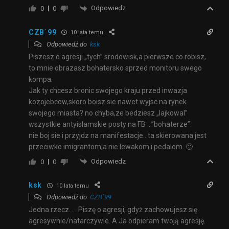
Odpowiedz
0
0
CZB`99
10 lata temu
Odpowiedź do
ksk
Piszesz o agresji „tych” srodowisk,a pierwsze co robisz,
to mnie obrazasz bohatersko sprzed monitoru swego
kompa.
Jak ty chcesz bronic swojego kraju przed inwazja
kozojebcow,skoro boisz sie nawet wyjsc na rynek
swojego miasta? no chyba,ze bedziesz „lajkowal”
wszystkie antyislamskie posty na FB …”bohaterze”.
nie boj sie i przyjdz na manifestacje…ta skierowana jest
przeciwko imigrantom,a nie lewakom i pedalom. 🙂
Odpowiedz
0
0
ksk
10 lata temu
Odpowiedź do
CZB`99
Jedna rzecz. . . Piszę o agresji, gdyż zachowujesz się
agresywnie/natarczywie. A Ja odpieram twoją agresję.