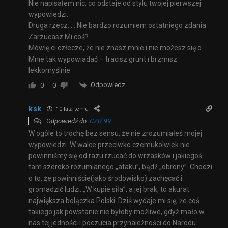
Nie napisałem nic, co odstaje od stylu twojej pierwszej
wypowiedzi.
Druga rzecz. . . Nie bardzo rozumiem ostatniego zdania.
Zarzucasz Mi coś?
Mówię ci człecze, że nie znasz mnie i nie możesz się o
Mnie tak wypowiadać – tracisz grunt i brzmisz
lekkomyślnie.
Odpowiedz
0
0
ksk
10 lata temu
Odpowiedź do
CZB`99
W ogóle to trochę bez sensu, że nie zrozumiałeś mojej
wypowiedzi. W walce przeciwko czemukolwiek nie
powinniśmy się od razu rzucać do wrzasków i jakiegoś
tam szeroko rozumianego „ataku”, bądź „obrony”. Chodzi
o to, że powinniście(jako środowisko) zachęcać i
gromadzić ludzi. „W kupie siła”, a jej brak, to akurat
największa bolączka Polski. Dziś wydaje mi się, że coś
takiego jak powstanie nie byłoby możliwe, gdyż mało w
nas tej jedności i poczucia przynależności do Narodu.