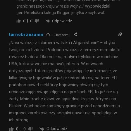
granic naszego kraju w razie wojny…” wypowiedzial
gen.Petelicki,a kolega Kingpin je tylko zacytowal.
Odpowiedz
0
0
tarnobrzeżanin
10 lata temu
„Nasi walczą z Islamem w Iraku i Afganistanie” – chyba
twoi, co za bzdura. Podobno walczą z terroryzmem ale to
również bzdura. Dla mnie są małym trybikiem w machinie
USA, która w wojnie ma swój interes. W newsach
dotyczących fali imigrantów pojawiają się informacje, że
kilka tysięcy bojowników już przedostało się na teren EU,
podobno nawet niektórzy bojownicy chwalą się tym
umieszczając swoje zdjęcia na profilach FB, to już nie są
żarty. Mnie trochę dziwi, że sąsiednie kraje w Afryce i na
Bliskim Wschodzie zamknęły granice przed uchodźcami a
imigranci zarobkowi czy socjalni nawet nie spoglądają w
ich stronę.
Odpowiedz
0
0