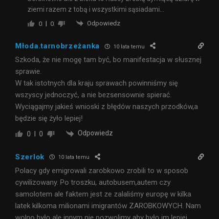
ziemi razem z tobą i wszystkimi sąsiadami…
Odpowiedz
0
0
Młoda.tarnobrzeżanka
10 lata temu
Szkoda, że nie mogę tam być, bo manifestacja w słusznej
sprawie.
W tak istotnych dla kraju sprawach powinniśmy się
wszyscy jednoczyć, a nie bezsensownie spierać.
Wyciągajmy jakieś wnioski z błędów naszych przodków,a
będzie się żyło lepiej!
Odpowiedz
0
0
Szerlok
10 lata temu
Polacy gdy emigrowali zarobkowo zrobili to w sposob
cywilizowany. Po troszku, autobusem,autem czy
samolotem ale faktem jest ze zalaliśmy europę w kilka
latek kilkoma milionami imigrantów ZAROBKOWYCH. Nam
wolno było ale innym nie pozwolimy aby było im lepiej.