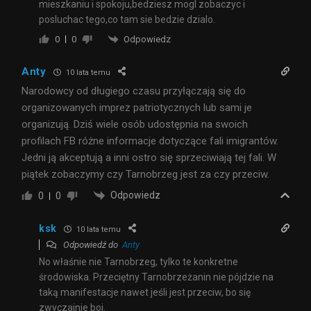
mieszkaniu i spokoju,bedziesz mogl zobaczyc i
posluchac tego,co tam sie bedzie dzialo.
Odpowiedz
0
0
Anty
10 lata temu
Narodowcy od długiego czasu przyłączają się do
organizowanych imprez patriotycznych lub sami je
organizują. Dziś wiele osób udostępnia na swoich
profilach FB różne informacje dotyczące fali imigrantów.
Jedni ją akceptują a inni ostro się sprzeciwiają tej fali. W
piątek zobaczymy czy Tarnobrzeg jest za czy przeciw.
Odpowiedz
0
0
ksk
10 lata temu
Odpowiedź do
Anty
No właśnie nie Tarnobrzeg, tylko te konkretne
środowiska. Przeciętny Tarnobrzeżanin nie pójdzie na
taką manifestacje nawet jeśli jest przeciw, bo się
zwyczajnie boi.