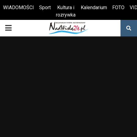
WIADOMOŚCI
Sport
Kultura i
Kalendarium
FOTO
VI
rozrywka
Otwórz pasek narzędzi
PRIMARY
MENU