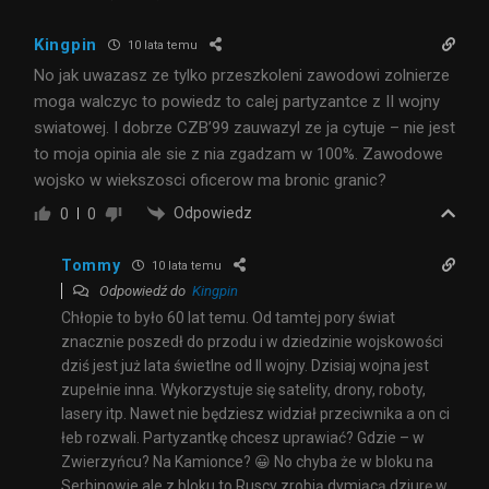
Kingpin
10 lata temu
No jak uwazasz ze tylko przeszkoleni zawodowi zolnierze
moga walczyc to powiedz to calej partyzantce z II wojny
swiatowej. I dobrze CZB’99 zauwazyl ze ja cytuje – nie jest
to moja opinia ale sie z nia zgadzam w 100%. Zawodowe
wojsko w wiekszosci oficerow ma bronic granic?
Odpowiedz
0
0
Tommy
10 lata temu
Odpowiedź do
Kingpin
Chłopie to było 60 lat temu. Od tamtej pory świat
znacznie poszedł do przodu i w dziedzinie wojskowości
dziś jest już lata świetlne od II wojny. Dzisiaj wojna jest
zupełnie inna. Wykorzystuje się satelity, drony, roboty,
lasery itp. Nawet nie będziesz widział przeciwnika a on ci
łeb rozwali. Partyzantkę chcesz uprawiać? Gdzie – w
Zwierzyńcu? Na Kamionce? 😀 No chyba że w bloku na
Serbinowie ale z bloku to Ruscy zrobią dymiącą dziurę w