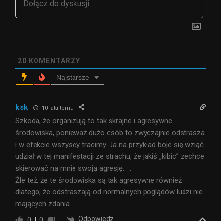
20
KOMENTARZY
Najstarsze
ksk
10 lata temu
Szkoda, że organizują to tak skrajne i agresywne
środowiska, ponieważ dużo osób to zwyczajnie odstrasza
i w efekcie wszyscy tracimy. Ja na przykład boje się wziąć
udział w tej manifestacji ze strachu, że jakiś „kibic” zechce
skierować na mnie swoją agresję. . .
Źle też, że te środowiska są tak agresywne również
dlatego, że odstraszają od normalnych poglądów ludzi nie
mających zdania.
Odpowiedz
0
0