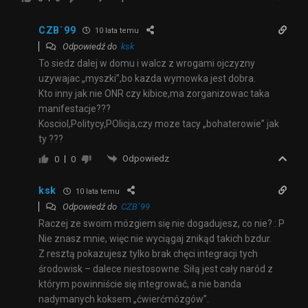
CZB`99
10 lata temu
Odpowiedź do
ksk
To siedz dalej w domu i walcz z wrogami ojczyzny
uzywajac „myszki”,bo kazda wymowka jest dobra.
Kto inny jak nie ONR czy kibice,ma zorganizowac taka
manifestacje???
Kosciol,Politycy,POlicja,czy moze tacy „bohaterowie” jak
ty ???
Odpowiedz
0
0
ksk
10 lata temu
Odpowiedź do
CZB`99
Raczej ze swoim mózgiem się nie dogadujesz, co nie? : P
Nie znasz mnie, więc nie wyciągaj znikąd takich bzdur.
Z resztą pokazujesz tylko brak chęci integracji tych
środowisk – dalece niestosowne. Siłą jest cały naród z
którym powinniście się integrować, a nie banda
nadymanych koksem „ćwierćmózgów”.