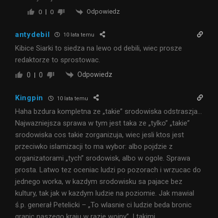
Odpowiedz
0
0
antydebil
10 lata temu
Kibice Siarki to siedza na lewo od debili, wiec prosze
redaktorze to sprostowac.
Odpowiedz
0
0
Kingpin
10 lata temu
Haha bzdura kompletna ze „takie” srodowiska odstraszja…
Najwazniejsza sprawa w tym jest taka ze „tylko” „takie”
srodowiska cos takie zorganizuja, wiec jesli ktos jest
przeciwko islamizacji to ma wybor: albo pojdzie z
organizatorami „tych” srodowisk, albo w ogole. Sprawa
prosta. Latwo tez oceniac ludzi po pozorach i wrzucac do
jednego worka, w kazdym srodowisku sa pajace bez
kultury, tak jak w kazdym ludzie na poziomie. Jak mawial
ś.p. generał Petelicki – „To wlasnie ci ludzie beda bronic
granic naszego kraju w razie wojny”. I takimi