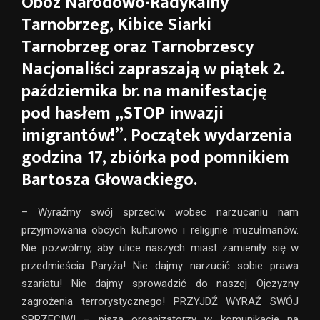
Obóz Narodowo-Radykalny
Tarnobrzeg, Kibice Siarki
Tarnobrzeg oraz Tarnobrzescy
Nacjonaliści zapraszają w piątek 2.
października br. na manifestację
pod hasłem „STOP inwazji
imigrantów!”. Początek wydarzenia
godzina 17, zbiórka pod pomnikiem
Bartosza Głowackiego.
– Wyraźmy swój sprzeciw wobec narzucaniu nam
przyjmowania obcych kulturowo i religijnie muzułmanów.
Nie pozwólmy, aby ulice naszych miast zamieniły się w
przedmieścia Paryża! Nie dajmy narzucić sobie prawa
szariatu! Nie dajmy sprowadzić do naszej Ojczyzny
zagrożenia terrorystycznego! PRZYJDŹ WYRAŹ SWÓJ
SPRZECIW! – piszą organizatorzy w komunikacie na