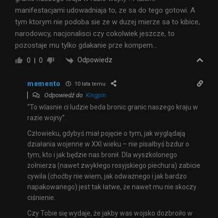
manifestacjami udowadniaja to, ze sa do tego gotowi. A
tym ktorym nie podoba sie ze w duzej mierze sa to kibice,
narodowcy, nacjonalisci czy cokolwiek jeszcze, to
pozostaje mu tylko gdakanie prze kompem…
Odpowiedz
0
0
memento
10 lata temu
Odpowiedź do
Kingpin
“To wlasnie ci ludzie beda bronic granic naszego kraju w
razie wojny”.
Człowieku, gdybyś miał pojęcie o tym, jak wyglądają
działania wojenne w XXI wieku – nie pisałbyś bzdur o
tym, kto i jak będzie nas bronił. Dla wyszkolonego
żołnierza (nawet zwykłego rosyjskiego piechura) zabicie
cywila (choćby nie wiem, jak odważnego i jak bardzo
napakowanego) jest tak łatwe, że nawet mu nie skoczy
ciśnienie.
Czy Tobie się wydaje, że jakby was wojsko dozbroiło w