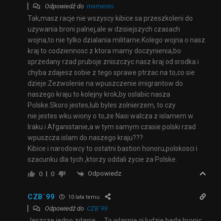
Odpowiedź do
memento
Tak,masz racje nie wszyscy kibice sa przeszkoleni do
uzywania broni palnej,ale w dzisiejszych czasach
wojna,to nie tylko dzialania militarne.Kolego wojna o nasz
kraj to codziennosc z ktora mamy doczynienia,bo
sprzedany rzad pruboje zniszczyc nasz kraj od srodka i
chyba zdajesz sobie z tego sprawe ptrzac na to,co sie
dzieje.Zezwolenie na wpuszczenie imigrantow do
naszego kraju to kolejny krok,by oslabic nasza
Polske.Skoro jestes,lub byles zolnierzem, to czy
nie jestes wku.wiony o to,ze Nasi walcza z islamem w
Iraku i Afganistanie,a w tym samym czasie polski rzad
wpuszcza islam do naszego kraju???
Kibice i narodowcy to ostatni bastion honoru,polskosci i
szacunku dla tych ,ktorzy oddali zycie za Polske.
Odpowiedz
0
0
CZB`99
10 lata temu
Odpowiedź do
CZB`99
Jeszcze jedno,zdanie „…To wlasnie ci ludzie beda bronic