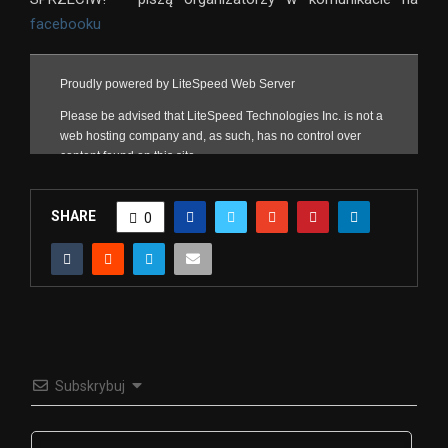
facebooku
SHARE
0
Subskrybuj