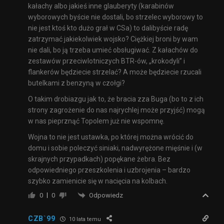
kałachy albo jakieś inne glauberyty (karabinów
wyborowych byście nie dostali, bo strzelec wyborowy to
nie jest ktoś kto dużo grał w CSa) to dalibyście radę
zatrzymać jakiekolwiek wojsko? Ciężkiej broni by wam
nie dali, bo ją trzeba umieć obsługiwać. Z kałachów do
zestawów przeciwlotniczych BTR-ów, „krokodyli” i
flankerów będziecie strzelać? A może będziecie rzucali
butelkami z benzyną w czołgi?
O takim drobiazgu jak to, że bracia zza Buga (bo to z ich
strony zagrożenie do nas najrychlej może przyjść) mogą
w nas pieprznąć Topolem już nie wspomnę.
Wojna to nie jest ustawka, po której można wrócić do
domu i sobie poleczyć siniaki, nadwyrężone mięśnie i (w
skrajnych przypadkach) popękane żebra. Bez
odpowiedniego przeszkolenia i uzbrojenia – bardzo
szybko zamienicie się w nacięcia na kolbach.
Odpowiedz
0
0
CZB`99
10 lata temu