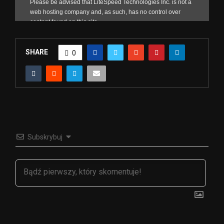
SHARE
0
Subskrybuj