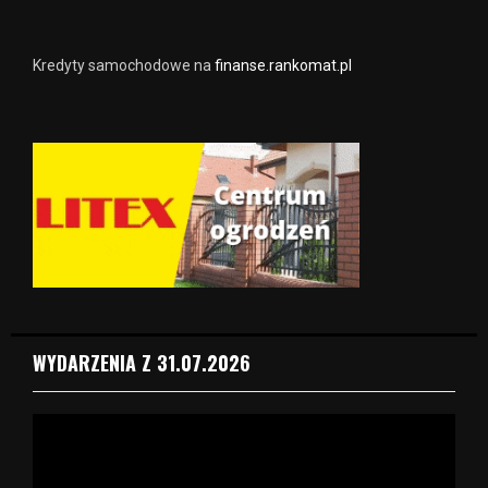
Kredyty samochodowe na
finanse.rankomat.pl
WYDARZENIA Z 31.07.2026
O
d
t