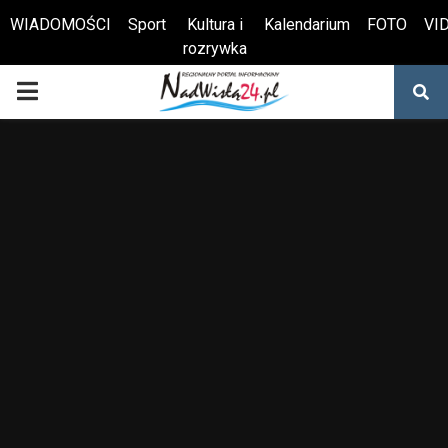
WIADOMOŚCI
Sport
Kultura i
Kalendarium
FOTO
VI
rozrywka
Otwórz pasek narzędzi
PRIMARY
MENU