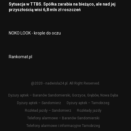
Sytuacja w TTBS. Spółka zarabia na bieżąco, ale nad jej
przyszłością wisi 6,8 mln zł roszczeń
NOKO LOOK - krople do oczu
Rankomat.pl
@2020 - nadwisla24.pl. All Right Reserved.
Dyżury aptek – Baranów Sandomierski, Gorzyce, Grębów, Nowa Dęba
Dyżury aptek – Sandomierz
Dyżury aptek – Tarnobrzeg
Rozkład jazdy – Sandomierz
Rozkłady jazdy
Telefony alarmowe – Baranów Sandomierski
Telefony alarmowe i informacyjne Tarnobrzeg