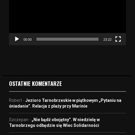
w
a
r
z
a
c
z
00:00
23:22
v
i
d
e
o
OSTATNIE KOMENTARZE
Robert
-
Jezioro Tarnobrzeskie w piątkowym „Pytaniu na
śniadanie”. Relacja z plaży przy Marinie
Szczepan
-
„Nie bądź obojętny”. W niedzielę w
Tarnobrzegu odbędzie się Wiec Solidarności