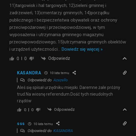
11)targowisk i hal targowych; 12)zieleni gminnej i
zadrzewień; 13)cmentarzy gminnych; 14)porządku
publicznego i bezpieczeństwa obywateli oraz ochrony
przeciwpożarowej i przeciwpowodziowej, w tym
wyposażenia i utrzymania gminnego magazynu
przeciwpowodziowego; 15)utrzymania gminnych obiektów
i urządzeń użyteczności
…
Dowiedz się więcej »
Odpowiedz
0
0
KASANDRA
10 lata temu
Odpowiedź do
Azazello
Aleś się spisał urzędniku miejski. Daremne żale próżny
trud.Na wiosnę referendum.Dość tych nieudolnych
rządów
Odpowiedz
0
0
sss
10 lata temu
Odpowiedź do
KASANDRA