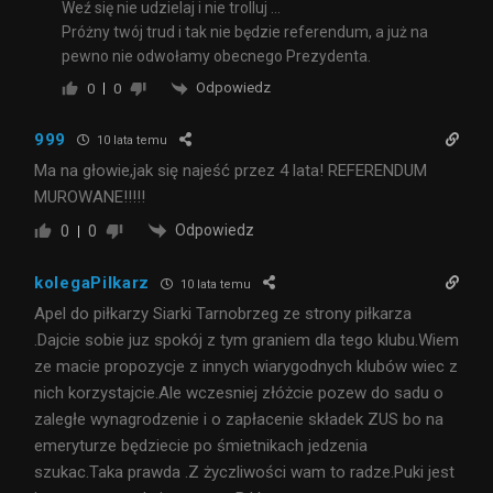
Weź się nie udzielaj i nie trolluj …
Próżny twój trud i tak nie będzie referendum, a już na
pewno nie odwołamy obecnego Prezydenta.
Odpowiedz
0
0
999
10 lata temu
Ma na głowie,jak się najeść przez 4 lata! REFERENDUM
MUROWANE!!!!!
Odpowiedz
0
0
kolegaPilkarz
10 lata temu
Apel do piłkarzy Siarki Tarnobrzeg ze strony piłkarza
.Dajcie sobie juz spokój z tym graniem dla tego klubu.Wiem
ze macie propozycje z innych wiarygodnych klubów wiec z
nich korzystajcie.Ale wczesniej złóżcie pozew do sadu o
zaległe wynagrodzenie i o zapłacenie składek ZUS bo na
emeryturze będziecie po śmietnikach jedzenia
szukac.Taka prawda .Z życzliwości wam to radze.Puki jest