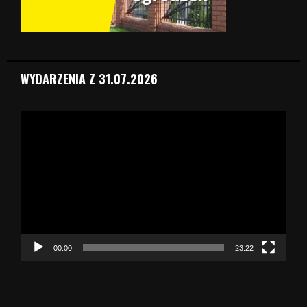
WYDARZENIA Z 31.07.2026
O
d
t
w
a
r
z
a
c
z
00:00
23:22
v
i
d
e