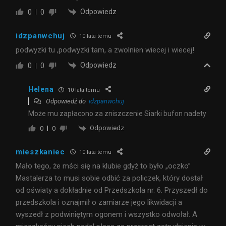
Odpowiedz
0
0
idzpanwchuj
10 lata temu
podwyzki tu ,podwyzki tam, a zwolnien wiecej i wiecej!
Odpowiedz
0
0
Helena
10 lata temu
Odpowiedź do
idzpanwchuj
Może mu zapłacono za zniszczenie Siarki bufon nadety
Odpowiedz
0
0
mieszkaniec
10 lata temu
Mało tego, że mści się na klubie gdyż to było „oczko”
Mastalerza to musi sobie odbić za policzek, który dostał
od oświaty a dokładnie od Przedszkola nr. 6. Przyszedł do
przedszkola i oznajmił o zamiarze jego likwidacji a
wyszedł z podwiniętym ogonem i wszystko odwołał. A