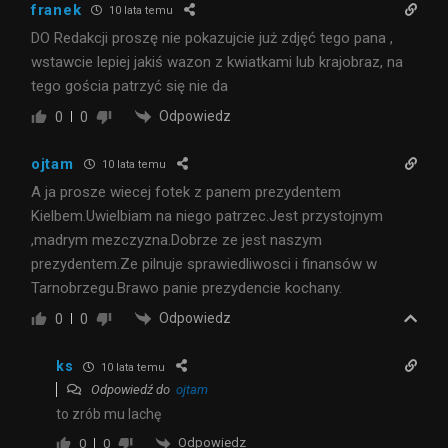
franek
10 lata temu
DO Redakcji proszę nie pokazujcie już zdjęć tego pana ,
wstawcie lepiej jakiś wazon z kwiatkami lub krajobraz, na
tego gościa patrzyć się nie da
Odpowiedz
0
0
ojtam
10 lata temu
A ja prosze wiecej fotek z panem prezydentem
Kielbem.Uwielbiam na niego patrzec.Jest przystojnym
,madrym mezczyzna.Dobrze ze jest naszym
prezydentem.Ze pilnuje sprawiedliwosci i finansów w
Tarnobrzegu.Brawo panie prezydencie kochany.
Odpowiedz
0
0
ks
10 lata temu
Odpowiedź do
ojtam
to zrób mu lachę
Odpowiedz
0
0