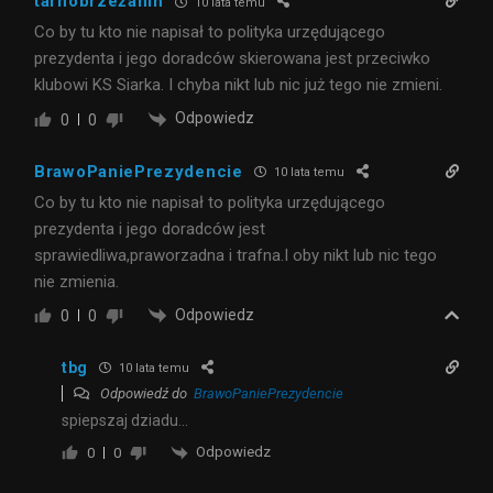
tarnobrzeżanin
10 lata temu
Co by tu kto nie napisał to polityka urzędującego
prezydenta i jego doradców skierowana jest przeciwko
klubowi KS Siarka. I chyba nikt lub nic już tego nie zmieni.
Odpowiedz
0
0
BrawoPaniePrezydencie
10 lata temu
Co by tu kto nie napisał to polityka urzędującego
prezydenta i jego doradców jest
sprawiedliwa,praworzadna i trafna.I oby nikt lub nic tego
nie zmienia.
Odpowiedz
0
0
tbg
10 lata temu
Odpowiedź do
BrawoPaniePrezydencie
spiepszaj dziadu…
Odpowiedz
0
0