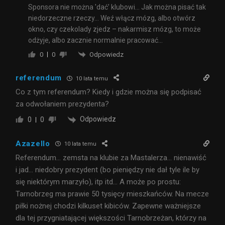
Sponsora nie można 'dać’ klubowi… Jak można pisać tak
niedorzeczne rzeczy… Weź włącz mózg, albo otwórz
okno, czy czekolady zjedz – nakarmisz mózg, to może
odżyje, albo zacznie normalnie pracować…
Odpowiedz
0
0
referendum
10 lata temu
Co z tym referendum? Kiedy i gdzie można się podpisać
za odwołaniem prezydenta?
Odpowiedz
0
0
Azazello
10 lata temu
Referendum… zemsta na klubie za Mastalerza… nienawiść
i jad… niedobry prezydent (bo pieniędzy nie dał tyle ile by
się niektórym marzyło), itp itd… A może po prostu:
Tarnobrzeg ma prawie 50 tysięcy mieszkańców. Na mecze
piłki nożnej chodzi kilkuset kibiców. Zapewne ważniejsze
dla tej przygniatającej większości Tarnobrzeżan, którzy na