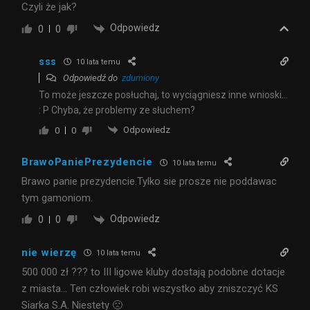
Czyli że jak?
Odpowiedz
0
0
sss
10 lata temu
Odpowiedź do
zdumiony
To może jeszcze posłuchaj, to wyciągniesz inne wnioski…
: P Chyba, że problemy ze słuchem?
Odpowiedz
0
0
BrawoPaniePrezydencie
10 lata temu
Brawo panie prezydencie.Tylko sie prosze nie poddawac
tym gamoniom.
Odpowiedz
0
0
nie wierzę
10 lata temu
500 000 zł ??? to III ligowe kluby dostają podobne dotacje
z miasta… Ten człowiek robi wszystko aby zniszczyć KS
Siarka S.A. Niestety 🙁