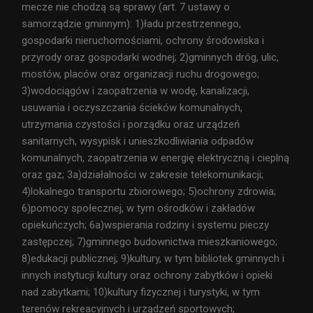
mecze nie chodzą są sprawy (art. 7 ustawy o
samorządzie gminnym): 1)ładu przestrzennego,
gospodarki nieruchomościami, ochrony środowiska i
przyrody oraz gospodarki wodnej; 2)gminnych dróg, ulic,
mostów, placów oraz organizacji ruchu drogowego;
3)wodociągów i zaopatrzenia w wodę, kanalizacji,
usuwania i oczyszczania ścieków komunalnych,
utrzymania czystości i porządku oraz urządzeń
sanitarnych, wysypisk i unieszkodliwiania odpadów
komunalnych, zaopatrzenia w energię elektryczną i cieplną
oraz gaz; 3a)działalności w zakresie telekomunikacji;
4)lokalnego transportu zbiorowego; 5)ochrony zdrowia;
6)pomocy społecznej, w tym ośrodków i zakładów
opiekuńczych; 6a)wspierania rodziny i systemu pieczy
zastępczej; 7)gminnego budownictwa mieszkaniowego;
8)edukacji publicznej; 9)kultury, w tym bibliotek gminnych i
innych instytucji kultury oraz ochrony zabytków i opieki
nad zabytkami; 10)kultury fizycznej i turystyki, w tym
terenów rekreacyjnych i urządzeń sportowych;