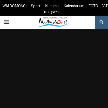
WIADOMOŚCI
Sport
Kultura i
Kalendarium
FOTO
VI
rozrywka
Otwórz pasek narzędzi
PRIMARY
MENU