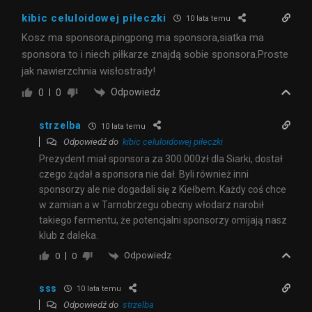
kibic celuloidowej piłeczki
10 lata temu
Kosz ma sponsora,pingpong ma sponsora,siatka ma
sponsora to i niech piłkarze znajdą sobie sponsora.Proste
jak nawierzchnia wisłostrady!
Odpowiedz
0
0
strzelba
10 lata temu
Odpowiedź do
kibic celuloidowej piłeczki
Prezydent miał sponsora za 300.000zł dla Siarki, dostał
czego żądał a sponsora nie dał. Byli również inni
sponsorzy ale nie dogadali się z Kiełbem. Każdy coś chce
w zamian a w Tarnobrzegu obecny włodarz narobił
takiego fermentu, że potencjalni sponsorzy omijają nasz
klub z daleka.
Odpowiedz
0
0
sss
10 lata temu
Odpowiedź do
strzelba