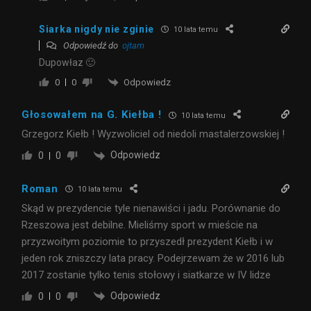
Siarka nigdy nie zginie
10 lata temu
Odpowiedź do
ojtam
Dupowłaz 🙂
Odpowiedz
0
0
Głosowałem na G. Kiełba !
10 lata temu
Grzegorz Kiełb ! Wyzwoliciel od niedoli mastalerzowskiej !
Odpowiedz
0
0
Roman
10 lata temu
Skąd w prezydencie tyle nienawiści i jadu. Porównanie do
Rzeszowa jest debilne. Mieliśmy sport w mieście na
przyzwoitym poziomie to przyszedł prezydent Kiełb i w
jeden rok zniszczy lata pracy. Podejrzewam że w 2016 lub
2017 zostanie tylko tenis stołowy i siatkarze w IV lidze
Odpowiedz
0
0