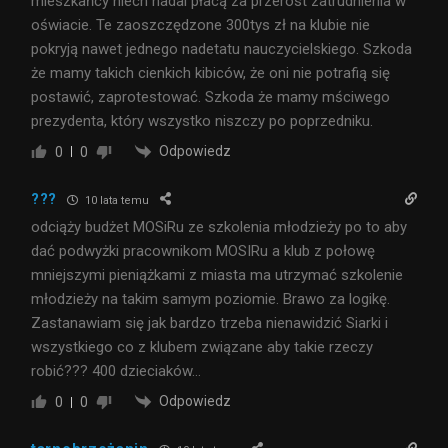
mieszkańcy niech nadal płacą za przerost zatrudnienia w
oświacie. Te zaoszczędzone 300tys zł na klubie nie
pokryją nawet jednego nadetatu nauczycielskiego. Szkoda
że mamy takich cienkich kibiców, że oni nie potrafią się
postawić, zaprotestować. Szkoda że mamy mściwego
prezydenta, który wszystko niszczy po poprzedniku.
Odpowiedz
0
0
???
10 lata temu
odciąży budżet MOSiRu ze szkolenia młodzieży po to aby
dać podwyżki pracownikom MOSIRu a klub z połowę
mniejszymi pieniążkami z miasta ma utrzymać szkolenie
młodzieży na takim samym poziomie. Brawo za logikę.
Zastanawiam się jak bardzo trzeba nienawidzić Siarki i
wszystkiego co z klubem związane aby takie rzeczy
robić??? 400 dzieciaków…
Odpowiedz
0
0