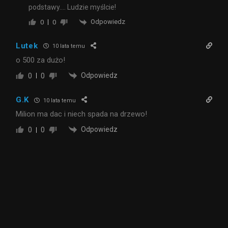
podstawy…. Ludzie myślcie!
Odpowiedz
0
0
Lutek
10 lata temu
o 500 za dużo!
Odpowiedz
0
0
G.K
10 lata temu
Milion ma dac i niech spada na drzewo!
Odpowiedz
0
0