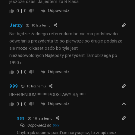
jeszcze czas .Ja jestem za B klasa.
Odpowiedz
0
0
Jerzy
10 lata temu
Nie będzie żadnego referendum bo nie ma podstaw do
odwołania prezydenta to po pierwsze,po drugie podpisze
sie może kilkaset osób bo tyle jest
niezadowolonych.Najlepszy prezydent Tarnobrzega po
1990 r.
Odpowiedz
0
0
999
10 lata temu
REFERENDUM!!!!!!!!!!PODSTAWY SĄ!!!!!!
Odpowiedz
0
0
sss
10 lata temu
Odpowiedź do
999
Chyba jak sobie w paint’cie narysujesz, to znajdziesz