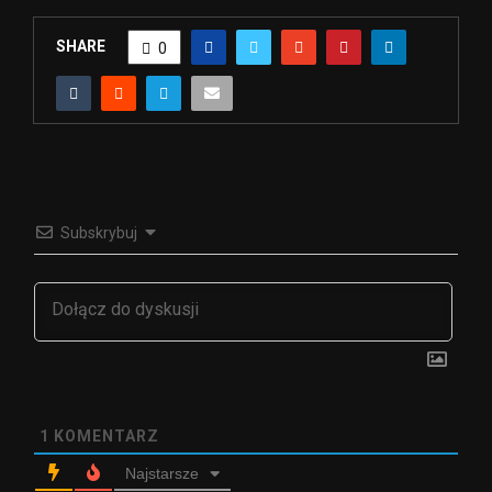
SHARE
0
Subskrybuj
1
KOMENTARZ
Najstarsze