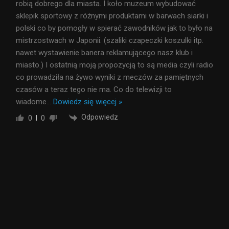
robią dobrego dla miasta. I koło muzeum wybudować
sklepik sportowy z różnymi produktami w barwach siarki i
polski co by pomogły w spierać zawodników jak to było na
mistrzostwach w Japonii. (szaliki czapeczki koszulki itp.
nawet wystawienie banera reklamującego nasz klub i
miasto.) I ostatnią moją propozycją to są media czyli radio
co prowadziła na żywo wyniki z meczów za pamiętnych
czasów a teraz tego nie ma. Co do telewizji to
wiadome
…
Dowiedz się więcej »
Odpowiedz
0
0