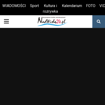
WIADOMOŚCI
Sport
Kultura i
Kalendarium
FOTO
VI
rozrywka
Otwórz pasek narzędzi
PRIMARY
MENU