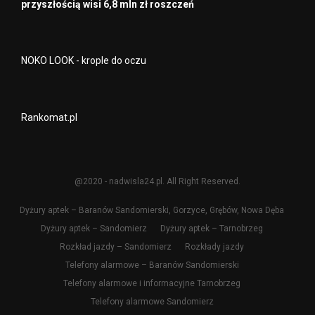
przyszłością wisi 6,8 mln zł roszczeń
NOKO LOOK - krople do oczu
Rankomat.pl
@2020 - nadwisla24.pl. All Right Reserved.
Dyżury aptek – Baranów Sandomierski, Gorzyce, Grębów, Nowa Dęba
Dyżury aptek – Sandomierz
Dyżury aptek – Tarnobrzeg
Rozkład jazdy – Sandomierz
Rozkłady jazdy
Telefony alarmowe – Baranów Sandomierski
Telefony alarmowe i informacyjne Tarnobrzeg
Telefony alarmowe Sandomierz