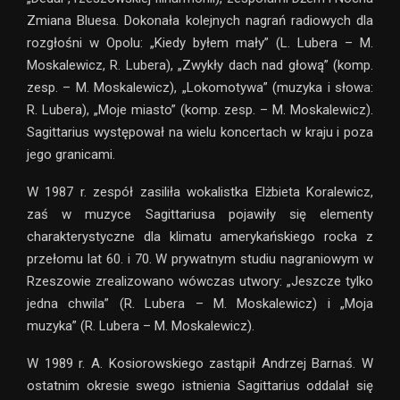
Zmiana Bluesa. Dokonała kolejnych nagrań radiowych dla
rozgłośni w Opolu: „Kiedy byłem mały” (L. Lubera – M.
Moskalewicz, R. Lubera), „Zwykły dach nad głową” (komp.
zesp. – M. Moskalewicz), „Lokomotywa” (muzyka i słowa:
R. Lubera), „Moje miasto” (komp. zesp. – M. Moskalewicz).
Sagittarius występował na wielu koncertach w kraju i poza
jego granicami.
W 1987 r. zespół zasiliła wokalistka Elżbieta Koralewicz,
zaś w muzyce Sagittariusa pojawiły się elementy
charakterystyczne dla klimatu amerykańskiego rocka z
przełomu lat 60. i 70. W prywatnym studiu nagraniowym w
Rzeszowie zrealizowano wówczas utwory: „Jeszcze tylko
jedna chwila” (R. Lubera – M. Moskalewicz) i „Moja
muzyka” (R. Lubera – M. Moskalewicz).
W 1989 r. A. Kosiorowskiego zastąpił Andrzej Barnaś. W
ostatnim okresie swego istnienia Sagittarius oddalał się