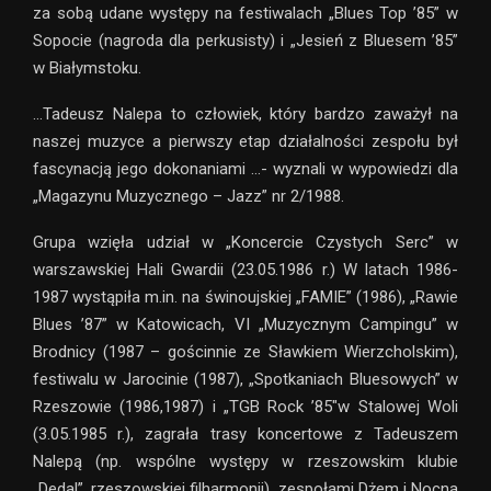
za sobą udane występy na festiwalach „Blues Top ’85” w
Sopocie (nagroda dla perkusisty) i „Jesień z Bluesem ’85”
w Białymstoku.
…Tadeusz Nalepa to człowiek, który bardzo zaważył na
naszej muzyce a pierwszy etap działalności zespołu był
fascynacją jego dokonaniami …- wyznali w wypowiedzi dla
„Magazynu Muzycznego – Jazz” nr 2/1988.
Grupa wzięła udział w „Koncercie Czystych Serc” w
warszawskiej Hali Gwardii (23.05.1986 r.) W latach 1986-
1987 wystąpiła m.in. na świnoujskiej „FAMIE” (1986), „Rawie
Blues ’87” w Katowicach, VI „Muzycznym Campingu” w
Brodnicy (1987 – gościnnie ze Sławkiem Wierzcholskim),
festiwalu w Jarocinie (1987), „Spotkaniach Bluesowych” w
Rzeszowie (1986,1987) i „TGB Rock ’85″w Stalowej Woli
(3.05.1985 r.), zagrała trasy koncertowe z Tadeuszem
Nalepą (np. wspólne występy w rzeszowskim klubie
„Dedal”, rzeszowskiej filharmonii), zespołami Dżem i Nocna