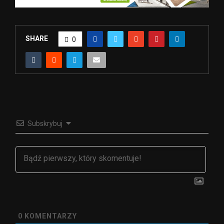
SHARE
0
Subskrybuj
0
KOMENTARZY