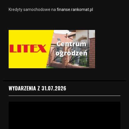
Kredyty samochodowe na
finanse.rankomat.pl
WYDARZENIA Z 31.07.2026
O
d
t
w
a