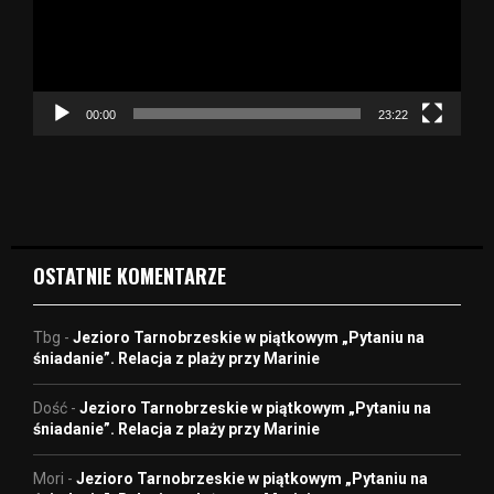
r
z
a
c
z
00:00
23:22
v
i
d
e
o
OSTATNIE KOMENTARZE
Tbg
-
Jezioro Tarnobrzeskie w piątkowym „Pytaniu na
śniadanie”. Relacja z plaży przy Marinie
Dość
-
Jezioro Tarnobrzeskie w piątkowym „Pytaniu na
śniadanie”. Relacja z plaży przy Marinie
Mori
-
Jezioro Tarnobrzeskie w piątkowym „Pytaniu na