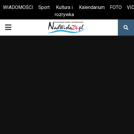
WIADOMOŚCI
Sport
Kultura i
Kalendarium
FOTO
VI
rozrywka
Otwórz pasek narzędzi
PRIMARY
MENU