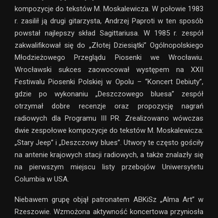
kompozycje do tekstów M. Moskalewicza. W połowie 1983
r. zasilił ją drugi gitarzysta, Andrzej Paproti w ten sposób
powstał najlepszy skład Sagittariusa. W 1985 r. zespół
zakwalifikował się do „Złotej Dziesiątki” Ogólnopolskiego
Młodzieżowego Przeglądu Piosenki we Wrocławiu.
Wrocławski sukces zaowocował występem na XXII
Festiwalu Piosenki Polskiej w Opolu – “Koncert Debiuty”,
gdzie po wykonaniu „Deszczowego bluesa” zespół
otrzymał dobre recenzje oraz propozycję nagrań
radiowych dla Programu III PR. Zrealizowano wówczas
dwie zespołowe kompozycje do tekstów M. Moskalewicza:
„Stary Jeep” i „Deszczowy blues”. Utwory te często gościły
na antenie krajowych stacji radiowych, a także znalazły się
na pierwszym miejscu listy przebojów Uniwersytetu
Columbia w USA.
Niebawem grupę objął patronatem ABKiSz „Alma Art” w
Rzeszowie. Wzmożona aktywność koncertowa przyniosła