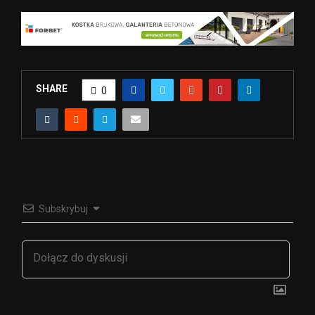
SHARE
0
Subskrybuj