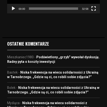
c
z
00:00
32:58
v
i
d
e
o
OSTATNIE KOMENTARZE
Mieszkaniec1980
-
Podświetlony „grzyb” wywołał dyskusję.
Radny pyta o koszty inwestycji
Bastek
-
Niska frekwencja na wiecu solidarności z Ukrainą
w Tarnobrzegu. „Gdzie są ci, co robili sobie zdjęcia?”
Bolek
-
Niska frekwencja na wiecu solidarności z Ukrainą w
Tarnobrzegu. „Gdzie są ci, co robili sobie zdjęcia?”
Myśląca
-
Niska frekwencja na wiecu solidarności z