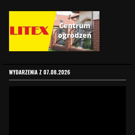
WYDARZENIA Z 07.08.2026
O
d
t
w
a
r
z
a