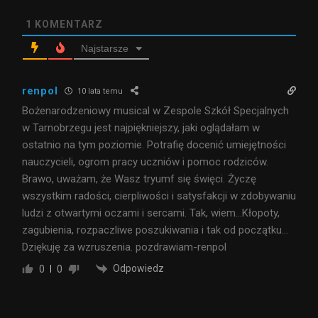
1
KOMENTARZ
Najstarsze
renpol
10 lata temu
Bożenarodzeniowy musical w Zespole Szkół Specjalnych
w Tarnobrzegu jest najpiękniejszy, jaki oglądałam w
ostatnio na tym poziomie. Potrafię docenić umiejętności
nauczycieli, ogrom pracy uczniów i pomoc rodziców.
Brawo, uważam, że Wasz tryumf się święci. Życzę
wszystkim radości, cierpliwości i satysfakcji w zdobywaniu
ludzi z otwartymi oczami i sercami. Tak, wiem…Kłopoty,
zagubienia, rozpaczliwe poszukiwania i tak od początku…
Dziękuję za wzruszenia. pozdrawiam-renpol
Odpowiedz
0
0