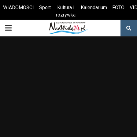
WIADOMOŚCI
Sport
Kultura i
Kalendarium
FOTO
VI
rozrywka
Otwórz pasek narzędzi
PRIMARY
MENU