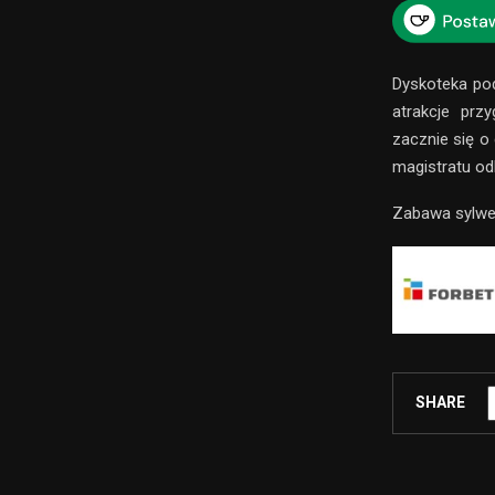
Dyskoteka po
atrakcje prz
zacznie się o
magistratu od
Zabawa sylwes
SHARE