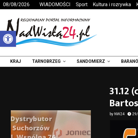
08/08/2026
WIADOMOŚCI
Sport
Kultura i rozrywka
Otwórz pasek narzędzi
KRAJ
TARNOBRZEG
SANDOMIERZ
BARANÓ
31.12 
Barto
by
NW24
29