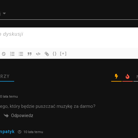
j
{}
[+]
RZY
0 lata temu
nego, który będzie puszczać muzykę za darmo?
Odpowiedz
mpatyk
10 lata temu