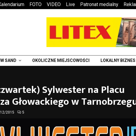
Kalendarium
FOTO
VIDEO
Live
Patronat medialny
Rekl
W SAND
OKOLICZNE MIEJSCOWOŚCI
LOKALNY BIZNES
(czwartek) Sylwester na Placu
sza Głowackiego w Tarnobrzeg
/12/2015
5