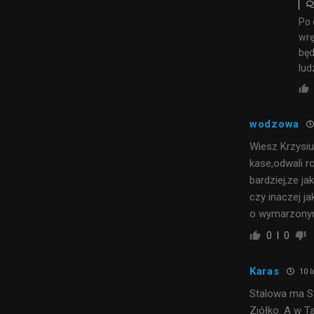
Po 
wrę
będ
lud
wodzowa
Wiesz Krzysiu
kase,odwali ro
bardziej,ze ja
czy inaczej j
o wymarzonym
0
0
Karas
10 l
Stalowa ma Sy
Ziółko. A w T