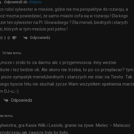
Odpowiedź do
Krzysiu
co robić sylwester w mieście, gdzie nie ma perspektyw do rozwoju, a
cz można powiedzieć, że samo miasto cofa się w rozwoju ! Dla kogo
zie ten sylwester na Pl. Głowackiego ? Dla meneli, biednych i starych
zi, których w tym mieście jest pełno !
Odpowiedz
0
0
10 lata temu
,moze i zrobi to za darmo ale z przyjemnoscia. Inny weznie
bote i tez bedzie ok. Ale skoro nie trzeba, to po co przeplacac? tym
k pisze sympatyk meneli,biednych i starszych nie stac na Tiesto. Tak
akiego byscie hitu nie sluchali zycze Wam wszystkim spelnienia marz
 DJ-u.;-)
Odpowiedz
ata temu
lwestra, gra Kasia Wilk i Lesioki, granie na żywe. Mielec – Mateusz
arnobrzegu jak zawsze byle by było.