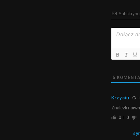
Subskrybu
5
KOMENTA
Krzysiu
1
Znaleźli naiw
0
0
sy