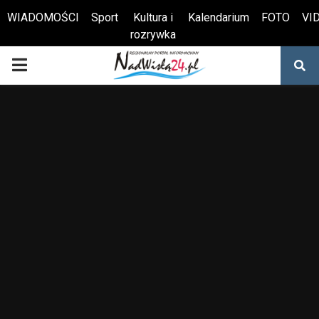
WIADOMOŚCI
Sport
Kultura i
Kalendarium
FOTO
VI
rozrywka
Otwórz pasek narzędzi
PRIMARY
MENU