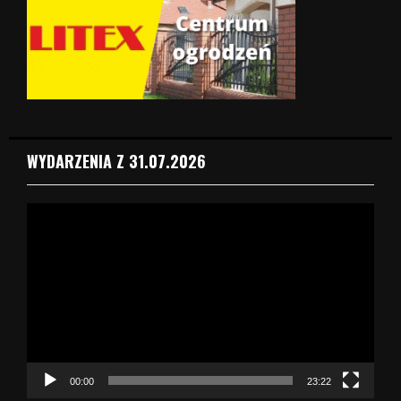
WYDARZENIA Z 31.07.2026
O
d
t
w
a
r
z
a
c
z
00:00
23:22
v