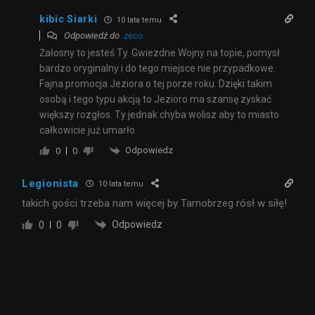
kibic Siarki
10 lata temu
Odpowiedź do
zeco
Żałosny to jesteś Ty. Gwiezdne Wojny na topie, pomysł
bardzo oryginalny i do tego miejsce nie przypadkowe.
Fajna promocja Jeziora o tej porze roku. Dzięki takim
osobą i tego typu akcją to Jezioro ma szansę zyskać
większy rozgłos. Ty jednak chyba wolisz aby to miasto
całkowicie już umarło.
Odpowiedz
0
0
Legionista
10 lata temu
takich gości trzeba nam więcej by Tarnobrzeg rósł w siłę!
Odpowiedz
0
0