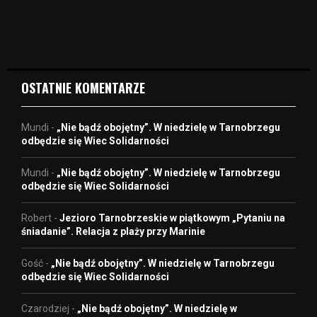
i
d
e
o
OSTATNIE KOMENTARZE
Mundi
-
„Nie bądź obojętny”. W niedzielę w Tarnobrzegu
odbędzie się Wiec Solidarności
Mundi
-
„Nie bądź obojętny”. W niedzielę w Tarnobrzegu
odbędzie się Wiec Solidarności
Robert
-
Jezioro Tarnobrzeskie w piątkowym „Pytaniu na
śniadanie”. Relacja z plaży przy Marinie
Gość
-
„Nie bądź obojętny”. W niedzielę w Tarnobrzegu
odbędzie się Wiec Solidarności
Czarodziej
-
„Nie bądź obojętny”. W niedzielę w