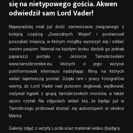
się na nietypowego gościa. Akwen
odwiedził sam Lord Vader!
Najwyraźniej miał już dość zamieszania związanego z
kolejną częścią „Gwiezdnych Wojen” i postanowił
poszukać miejsca, w którym mógłby wyciszyć się i oddać
swoim pasjom. Niemal na każdym kroku śledzili go jednak
paparazzi portalu o Jeziorze Tarnobrzeskim
www.tarnobrzeskie.eu, których o jego wizycie
poinformowali internauci nadsyłając filmy, na których
widać tajemniczą postać. Dzięki nim i pracy fotografów
wiemy, że Lord Vader nad jeziorem żeglował, wędkował,
zażywał kąpieli z grupą tarnobrzeskich morsów, a także
sporo czytał. Na zdjęciach widać też, że będąc już w
Tarnobrzegu próbował dostać się autostopem w okolice
Mariny.
Galerię zdjęć z wizyty Lorda oraz materiał wideo (będący