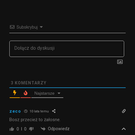
Subskrybuj
3
KOMENTARZY
Najstarsze
zeco
10 lata temu
Bosz przecież to żałosne.
Odpowiedz
0
0