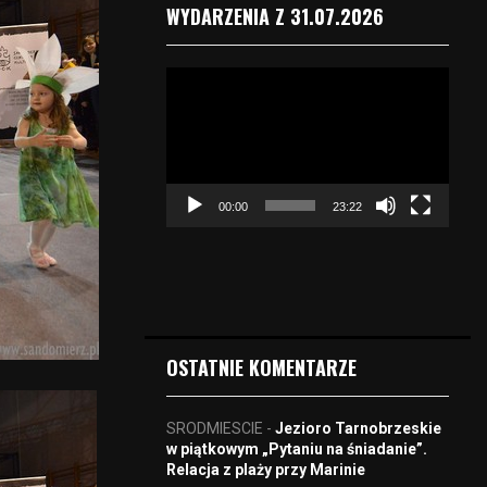
WYDARZENIA Z 31.07.2026
O
d
t
w
a
r
00:00
23:22
z
a
c
z
v
i
d
OSTATNIE KOMENTARZE
e
o
SRODMIESCIE
-
Jezioro Tarnobrzeskie
w piątkowym „Pytaniu na śniadanie”.
Relacja z plaży przy Marinie